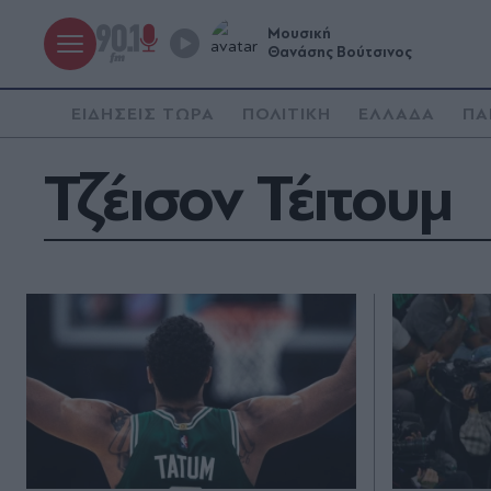
Μουσική
Θανάσης Βούτσινος
ΕΙΔΗΣΕΙΣ ΤΩΡΑ
ΠΟΛΙΤΙΚΗ
ΕΛΛΑΔΑ
ΠΑ
Τζέισον Τέιτουμ