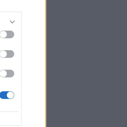
ς 2024:
ο και
ν O2
αι έγινε
024 09:00