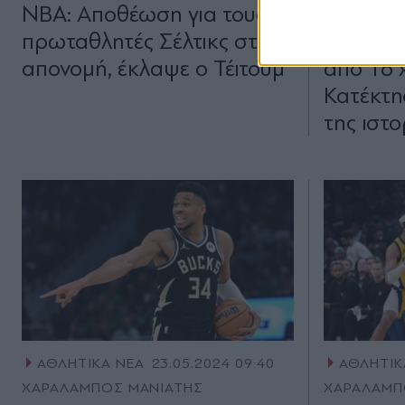
NBA: Αποθέωση για τους
Μπόστον
πρωταθλητές Σέλτικς στην
Πρωταθ
απονομή, έκλαψε ο Τέιτουμ
από 16 
Κατέκτη
της ιστο
ΑΘΛΗΤΙΚΑ ΝΕΑ
23.05.2024 09:40
ΑΘΛΗΤΙΚ
ΧΑΡΑΛΑΜΠΟΣ ΜΑΝΙΑΤΗΣ
ΧΑΡΑΛΑΜΠ