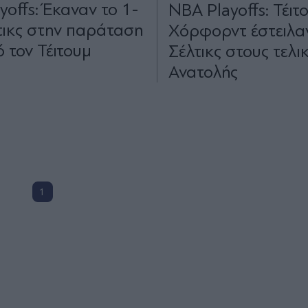
yoffs: Έκαναν το 1-
NBA Playoffs: Τέιτ
λτικς στην παράταση
Χόρφορντ έστειλα
 τον Τέιτουμ
Σέλτικς στους τελι
Ανατολής
1