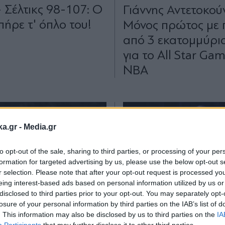
- Σέλτικς 98-107: Ο
Γιάννης Αντετοκού
πήρε τ' όπλο του!
Μόνος πρώτος με
από 3 εκατομμύρι
για το All Star Ga
NBA
ka.gr -
Media.gr
to opt-out of the sale, sharing to third parties, or processing of your per
formation for targeted advertising by us, please use the below opt-out s
r selection. Please note that after your opt-out request is processed y
eing interest-based ads based on personal information utilized by us or
disclosed to third parties prior to your opt-out. You may separately opt-
Α ΝΕΑ
16.08.2024 19:05
ΑΘΛΗΤΙΚΑ ΝΕΑ
21.07.2
losure of your personal information by third parties on the IAB’s list of
. This information may also be disclosed by us to third parties on the
IA
ΕΛΕΥΘΕΡΙΟΥ
ΧΑΡΑΛΑΜΠΟΣ ΜΑΝΙΑΤΗΣ