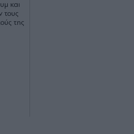
ουμ και
ν τους
κούς της