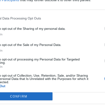
Participants
that may further disclose it to other third parties.
 Μπόστον Σέλτικς
Ολυμπιακοί Αγώνε
Εγγραφή στο
αι, πια, σε
Τέιτουμ, Αντεμπάγι
newsletter
ή εκδίκησης
Γουάιτ πήραν στη
l Data Processing Opt Outs
Arena με το μετρό κ
o opt-out of the Sharing of my personal data.
χαμός
In
*
o opt-out of the Sale of my Personal Data.
Αποδέχομαι τους
όρους χρήσης
In
και την πολιτική απορρήτου
to opt-out of processing my Personal Data for Targeted
ing.
Εγγραφή
In
o opt-out of Collection, Use, Retention, Sale, and/or Sharing
ersonal Data that Is Unrelated with the Purposes for which it
lected.
X
Out
Α ΝΕΑ
18.06.2024 09:40
ΑΘΛΗΤΙΚΑ ΝΕΑ
13.06.2
CONFIRM
TIKA NEWSROOM
ΧΑΡΑΛΑΜΠΟΣ ΜΑΝΙΑΤΗΣ