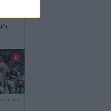
ί Σέλτικς
 σειρά
ίδι
024 09:05