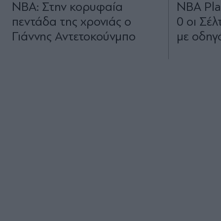
NBA: Στην κορυφαία
NBA Pla
πεντάδα της χρονιάς ο
0 οι Σέ
Γιάννης Αντετοκούνμπο
με οδηγό