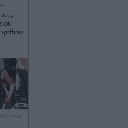
OM
τουμ,
είου
υργήθηκε
025 22:50