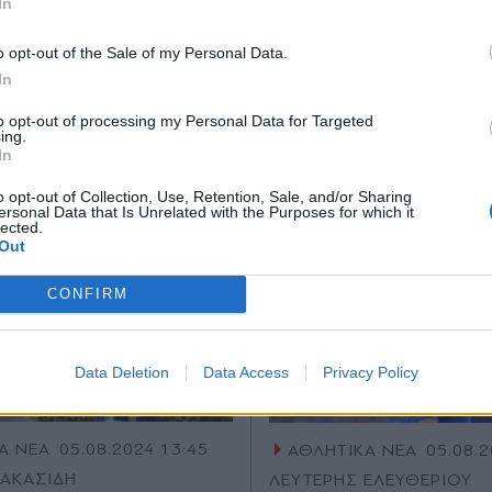
In
Ακολουθήστε μας στο
Ακολουθήστε μ
*
o opt-out of the Sale of my Personal Data.
Αποδέχομαι τους
όρους χρήσης
facebook
twitter
In
και την πολιτική απορρήτου
to opt-out of processing my Personal Data for Targeted
ing.
Εγγραφή
In
o opt-out of Collection, Use, Retention, Sale, and/or Sharing
ersonal Data that Is Unrelated with the Purposes for which it
lected.
X
Out
CONFIRM
Data Deletion
Data Access
Privacy Policy
Α ΝΕΑ
05.08.2024 13:45
ΑΘΛΗΤΙΚΑ ΝΕΑ
05.08.2
ΑΚΑΣΙΔΗ
ΛΕΥΤΕΡΗΣ ΕΛΕΥΘΕΡΙΟΥ