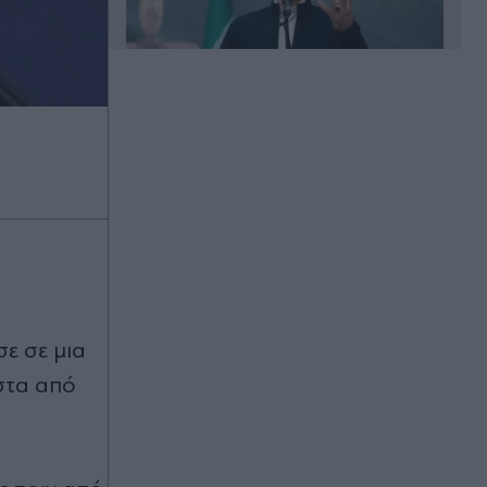
00:33
Μυστράς: "Δεν ήταν οικονομικό το
κίνητρο" - Τι λέει ο συνήγορος του
55χρονου που κρατούσε τον νεκρό
πατέρα του στον καταψύκτη
(Βίντεο)
00:31
Νίστρουπ: "Υπάρχει πίεση σε εμάς,
ε σε μια
αλλά πρέπει να περάσουμε"
στα από
00:25
Champions League: Εύκολα η
Φενέρμπαχτσε, προβάδισμα για την