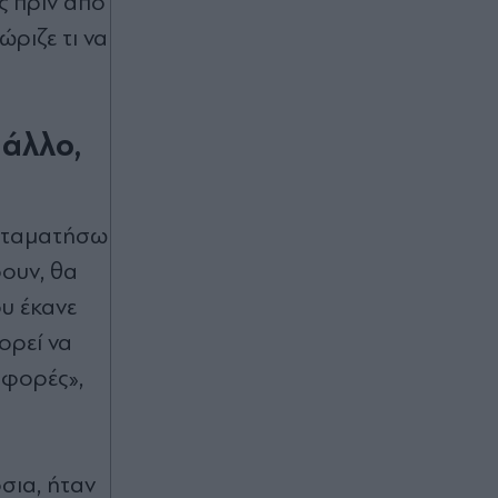
ς πριν από
Άαρχους
ώριζε τι να
00:20
Οριοθετήθηκε η φωτιά στα
Αϊβαλιώτικα του Βόλου - Επιχείρησε
μεγάλη πυροσβεστική δύναμη
 άλλο,
00:17
 σταματήσω
Europa League: Προβάδισμα
πρόκρισης για Φερεντσβάρος, 1-0
ρουν, θα
την Γκόρνικ Ζάμπρζε
ου έκανε
00:16
ορεί να
Μίσιγκαν: Ο μουσουλμάνος
ιφορές»,
Αμπντούλ Ελ-Σαγέντ κερδίζει την
υποψήφια του "κατεστημένου" των
Δημοκρατικών, Χέιλι Στίβενς
σια, ήταν