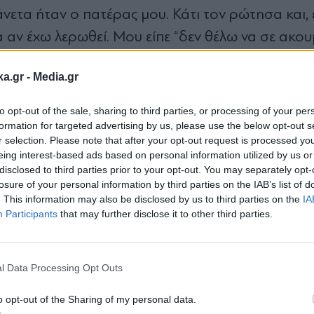
νετα ήταν ο πατέρας μου. Κάτι τον ρώτησα και, 
αν έχω λερωθεί. Μου είπε “δεν θέλω να σε ακου
οκ. Είναι εντάξει αυτό να μου το πεις; Έγινε στην
ka.gr -
Media.gr
άγοντας. Έπρεπε να έχω καθημερινή επαφή μαζί τ
to opt-out of the sale, sharing to third parties, or processing of your per
αφέρω καν. Είναι τόσο συχνά, τόσο τραγικά, δε
formation for targeted advertising by us, please use the below opt-out s
r selection. Please note that after your opt-out request is processed y
ι ένα πανηγύρι ο αθλητισμός και με το θέμα της
eing interest-based ads based on personal information utilized by us or
α, πρέπει να είσαι θηλυκιά και να έχεις κάποια 
disclosed to third parties prior to your opt-out. You may separately opt-
losure of your personal information by third parties on the IAB’s list of
. This information may also be disclosed by us to third parties on the
IA
Participants
that may further disclose it to other third parties.
Εγγραφή στο
newsletter
#Καταγγελία
#σεξουαλική παρενόχληση
l Data Processing Opt Outs
o opt-out of the Sharing of my personal data.