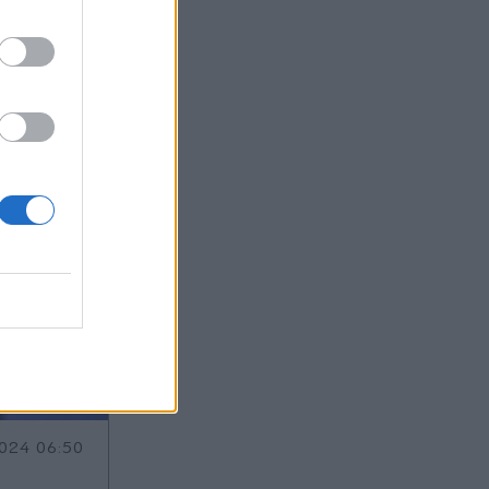
ας στο
024 06:50