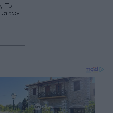
: Το
μμα των