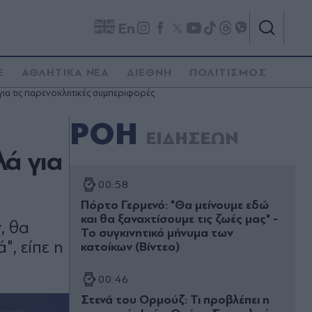
En
E
ΑΘΛΗΤΙΚΑ ΝΕΑ
ΔΙΕΘΝΗ
ΠΟΛΙΤΙΣΜΟΣ
ια τις παρενοχλητικές συμπεριφορές
ΡΟΗ
ΕΙΔΗΣΕΩΝ
ά για
00:58
Πόρτο Γερμενό: "Θα μείνουμε εδώ
και θα ξαναχτίσουμε τις ζωές μας" -
, θα
Το συγκινητικό μήνυμα των
", είπε η
κατοίκων (Βίντεο)
00:46
Στενά του Ορμούζ: Τι προβλέπει η