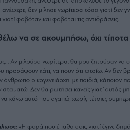
Γιαννουδάκη, ανέφερε ότι αποκάλυψε το γεγονό
ανέφερε, δεν μίλησε νωρίτερα τόσο γιατί δεν γν
ι γιατί φοβόταν και φοβάται τις αντιδράσεις.
θέλω να σε ακουμπήσω, όχι τίποτα
τους… Αν μιλούσα νωρίτερα, θα μου ζητούσαν να
υ προσάψουν κάτι, να πουν ότι φταίω. Αν δεν β
αν άνθρωπο οικογενειάρχη, με παιδιά, κάποιον π
εν σταματώ. Δεν θα ρωτήσει κανείς γιατί αυτός μπ
ω να κάνω αυτό που αγαπώ, χωρίς τέτοιες συμπερ
ήλωσε:
«Η φορά που έπαθα σοκ, γιατί έγινε δημό