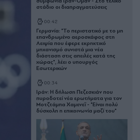
συμφωνία Ιράν-Ομάν - Στο τελικό
στάδιο οι διαπραγματεύσεις
00:42
Γερμανία: "Το περιστατικό με το μη
επανδρωμένο αεροσκάφος στη
Λειψία που έφερε εκρηκτικό
μηχανισμό συνιστά μια νέα
διάσταση στις απειλές κατά της
χώρας", λέει ο υπουργός
Εσωτερικών
00:34
Ιράν: Η δήλωση Πεζεσκιάν που
πυροδοτεί νέα ερωτήματα για τον
Μοτζτάμπα Χαμενεΐ - "Είναι πολύ
δύσκολη η επικοινωνία μαζί του"