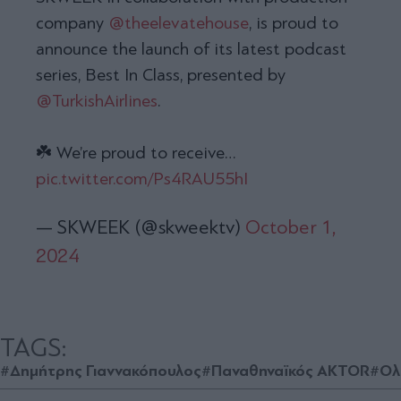
company
@theelevatehouse
, is proud to
announce the launch of its latest podcast
series, Best In Class, presented by
@TurkishAirlines
.
☘️ We’re proud to receive…
pic.twitter.com/Ps4RAU55hI
— SKWEEK (@skweektv)
October 1,
2024
TAGS:
#Δημήτρης Γιαννακόπουλος
#Παναθηναϊκός AKTOR
#Ολ