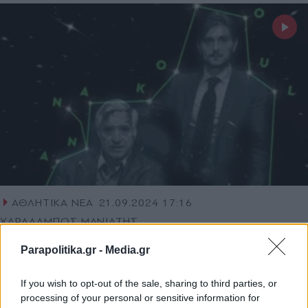
ΑΘΛΗΤΙΚΑ ΝΕΑ
21.09.2024 17:16
ΧΑΡΑΛΑΜΠΟΣ ΜΑΝΙΑΤΗΣ
Παναθηναϊκός AKTOR: Τα "πράσινα"
Parapolitika.gr -
Media.gr
αστέρια ενώθηκαν με αυτά του Αττικού
ουρανού - "Μαγικό" βίντεο!
If you wish to opt-out of the sale, sharing to third parties, or
processing of your personal or sensitive information for