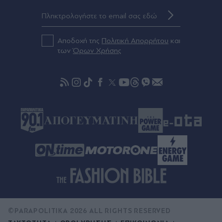
Καμπουράκης ανοίγουν το πρόγραμμα του νέου
ραδιοφώνου - Η μεταγραφή Τσίμα και τα
πρόσωπα που ακολουθούν
Αποδοχή της
Πολιτική Απορρήτου
και
Πριν 30 λεπτά
των
Όρων Χρήσης
Ολοκληρώθηκε η θητεία του πρέσβη του
Ισραήλ, Νόαμ Κατς: "Φεύγω με την καρδιά
γεμάτη ευγνωμοσύνη", ανέφερε σε ανάρτησή
του
©PARAPOLITIKA 2026 ALL RIGHTS RESERVED