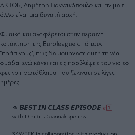
AKTOR, Δημήτρη Γιαννακόπουλο και αν μη τι
άλλο είναι μια δυνατή αρχή.
Φυσικά και αναφέρεται στην περσινή
κατάκτηση της Euroleague από τους
"πράσινους", πως δημιούργησε αυτή τη νέα
ομάδα, ενώ κάνει και τις προβλέψεις του για το
φετινό πρωτάθλημα που ξεκινάει σε λίγες
ημέρες.
👊 𝘽𝙀𝙎𝙏 𝙄𝙉 𝘾𝙇𝘼𝙎𝙎 𝙀𝙋𝙄𝙎𝙊𝘿𝙀
#1️⃣
with Dimitris Giannakopoulos
SKWEEK in collaboration with production