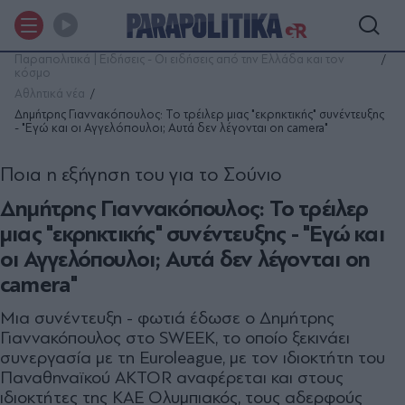
Παραπολιτικά | Ειδήσεις - Οι ειδήσεις από την Ελλάδα και τον
κόσμο
Αθλητικά νέα
Δημήτρης Γιαννακόπουλος: Το τρέιλερ μιας "εκρηκτικής" συνέντευξης
- "Εγώ και οι Αγγελόπουλοι; Αυτά δεν λέγονται on camera"
Ποια η εξήγηση του για το Σούνιο
Δημήτρης Γιαννακόπουλος: Το τρέιλερ
μιας "εκρηκτικής" συνέντευξης - "Εγώ και
οι Αγγελόπουλοι; Αυτά δεν λέγονται on
camera"
Μια συνέντευξη - φωτιά έδωσε ο Δημήτρης
Γιαννακόπουλος στο SWEEK, το οποίο ξεκινάει
συνεργασία με τη Euroleague, με τον ιδιοκτήτη του
Παναθηναϊκού AKTOR αναφέρεται και στους
ιδιοκτήτες της ΚΑΕ Ολυμπιακός, τους αδερφούς