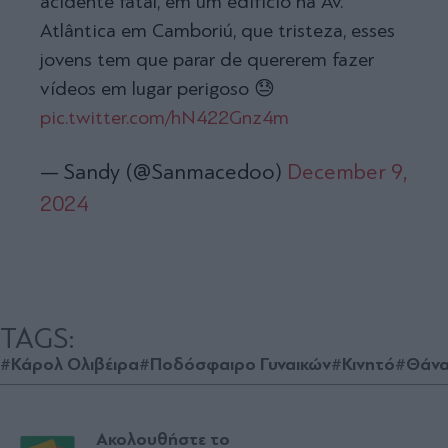
acidente fatal, em um edifício na Av.
Atlântica em Camboriú, que tristeza, esses
jovens tem que parar de quererem fazer
vídeos em lugar perigoso 😓
pic.twitter.com/hN422Gnz4m
— Sandy (@Sanmacedoo)
December 9,
2024
TAGS:
#Κάρολ Ολιβέιρα
#Ποδόσφαιρο Γυναικών
#Κινητό
#Θάνα
Ακολουθήστε το