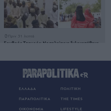
Πριν 31 λεπτά
Ερυθρός Σταυρός: Νοσηλεύτρια ξυλοκοπήθηκε
άγρια από ασθενή - Τι καταγγέλλει η ΠΟΕΔΗΝ
Πριν 32 λεπτά
Οι πιο μοναχικοί άνθρωποι σε ένα δωμάτιο
μπορεί να είναι και οι πιο κοινωνικοί - Τι λέει η
ψυχολογία
Πριν 33 λεπτά
ΕΛΛΑΔΑ
ΠΟΛΙΤΙΚΗ
Λιονέλ Μέσι: Ο Ροντρίγκο Ντε Πολ του αφιέρωσε
γκολ, μετά τον θάνατο του πατέρα του (Βίντεο)
ΠΑΡΑΠΟΛΙΤΙΚΑ
THE TIMES
Πριν 44 λεπτά
ΟΙΚΟΝΟΜΙΑ
LIFESTYLE