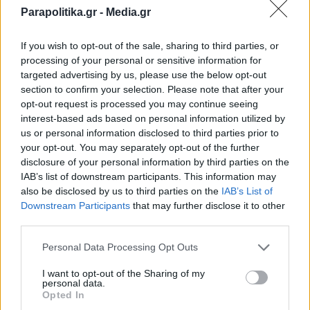
Parapolitika.gr -
Media.gr
If you wish to opt-out of the sale, sharing to third parties, or
processing of your personal or sensitive information for
targeted advertising by us, please use the below opt-out
section to confirm your selection. Please note that after your
opt-out request is processed you may continue seeing
interest-based ads based on personal information utilized by
us or personal information disclosed to third parties prior to
your opt-out. You may separately opt-out of the further
disclosure of your personal information by third parties on the
ΑΘΛΗΤΙΚΑ ΝΕΑ
09.12.2024 20:40
IAB’s list of downstream participants. This information may
ΧΑΡΑΛΑΜΠΟΣ ΜΑΝΙΑΤΗΣ
also be disclosed by us to third parties on the
IAB’s List of
Εγγραφή στο newsletter
Downstream Participants
that may further disclose it to other
Σπόρτινγκ Λισαβόνας: Χαμός! Έφυγε ο
third parties.
Αμορίμ και... πλακώνονται οι παίκτες
Personal Data Processing Opt Outs
μεταξύ τους μετά τις ήττες
I want to opt-out of the Sharing of my
personal data.
*
Opted In
Αποδέχομαι τους
όρους χρήσης