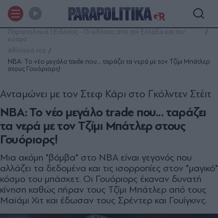
Παραπολιτικά | Ειδήσεις - Οι ειδήσεις από την Ελλάδα και τον
κόσμο
Αθλητικά νέα
NBA: To νέο μεγάλο trade που... ταράζει τα νερά με τον Τζίμι Μπάτλερ
στους Γουόριορς!
Ανταμώνει με τον Στεφ Κάρι στο Γκόλντεν Στέιτ
NBA: To νέο μεγάλο trade που... ταράζει
τα νερά με τον Τζίμι Μπάτλερ στους
Γουόριορς!
Mια ακόμη "βόμβα" στο NBA είναι γεγονός που
αλλάζει τα δεδομένα και τις ισορροπίες στον "μαγικό"
κόσμο του μπάσκετ. Οι Γουόριορς έκαναν δυνατή
κίνηση καθώς πήραν τους Τζίμι Μπάτλερ από τους
Μαϊάμι Χιτ και έδωσαν τους Σρέντερ και Γουίγκινς.