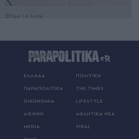
Πριν 16 λεπτά
Ιωάννα Τούνη: Η έκπληξη για τα 33α γενέθλιά της
στις Μαλδίβες με τον γιο της, τον σύντροφό της
και τους φίλους της (Βίντεο)
Πριν 18 λεπτά
Ολυμπιακός: Με Έσε η αποστολή για την ρεβάνς
κόντρα στην Ναϊμέγκεν
ΕΛΛΑΔΑ
ΠΟΛΙΤΙΚΗ
Πριν 21 λεπτά
"Εξοικονομώ - Επιχειρώ": Παράταση έως τις 30
ΠΑΡΑΠΟΛΙΤΙΚΑ
THE TIMES
Νοεμβρίου για περισσότερες από 400
επιχειρήσεις
ΟΙΚΟΝΟΜΙΑ
LIFESTYLE
Πριν 28 λεπτά
ΔΙΕΘΝΗ
ΑΘΛΗΤΙΚΑ ΝΕΑ
Οι ετοιμασίες για μια ΔΕΘ που θα κρίνει την
MEDIA
VIRAL
κάλπη, οι ανακοινώσεις του Κυρανάκη για το
σχήμα της Πειραιώς και οι επαφές Παπασταύρου