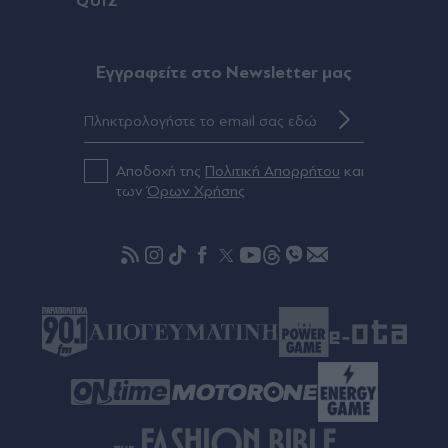
QUIZ
στις ΗΠΑ, που άνοιξαν το δρόμο για τη Meridiam
Πριν 30 λεπτά
Eγγραφείτε στο Newsletter μας
Το φως που "κλέβει" τη νύχτα: Τι είναι η
φωτορύπανση και γιατί μας αφορά
Πριν 35 λεπτά
Αποδοχή της
Πολιτική Απορρήτου
και
Τραμπ: Αναχαιτίστηκαν πολιτικά αεροσκάφη
των
Όρων Χρήσης
κοντά σε γήπεδο γκολφ του Αμερικανού
προέδρου