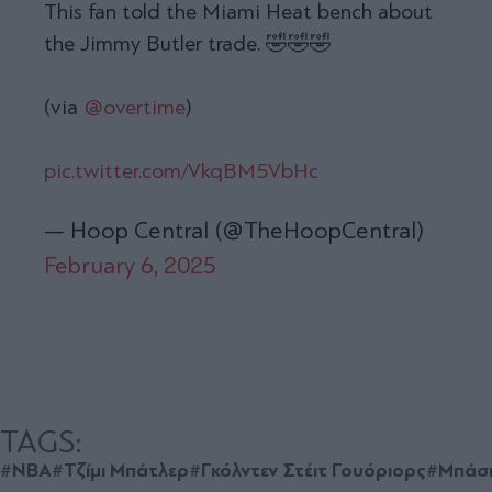
This fan told the Miami Heat bench about
the Jimmy Butler trade. 🤣🤣🤣
(via
@overtime
)
pic.twitter.com/VkqBM5VbHc
— Hoop Central (@TheHoopCentral)
February 6, 2025
TAGS:
#NBA
#Τζίμι Μπάτλερ
#Γκόλντεν Στέιτ Γουόριορς
#Μπάσ