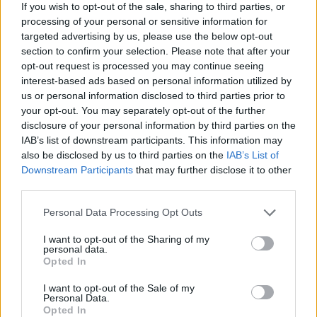
If you wish to opt-out of the sale, sharing to third parties, or
processing of your personal or sensitive information for
targeted advertising by us, please use the below opt-out
section to confirm your selection. Please note that after your
opt-out request is processed you may continue seeing
interest-based ads based on personal information utilized by
us or personal information disclosed to third parties prior to
your opt-out. You may separately opt-out of the further
disclosure of your personal information by third parties on the
IAB’s list of downstream participants. This information may
also be disclosed by us to third parties on the
IAB’s List of
Εγγραφή στο newsletter
Downstream Participants
that may further disclose it to other
third parties.
Personal Data Processing Opt Outs
I want to opt-out of the Sharing of my
ΑΘΛΗΤΙΚΑ ΝΕΑ
05.02.2025 18:09
personal data.
PARAPOLITIKA NEWSROOM
*
Opted In
Αποδέχομαι τους
όρους χρήσης
Μιλγουόκι Μπακς: Ανταλλαγή - βόμβα
και την πολιτική απορρήτου
I want to opt-out of the Sale of my
Personal Data.
του Μίντλετον με τον Κούζμα!
Opted In