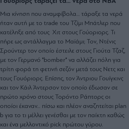
Γουόριορς ταράζει τα... νερά στο NBA
Μια κίνηση που αναμφίβολα... τάραξε τα νερά
ήταν αυτή με το trade του Τζίμι Μπάτλερ που
κατέληξε από τους Χιτ στους Γούοριορς. Τι
πήρε ως αντάλλαγμα το Μαϊάμι; Toν, Ντένις
Σρούντερ τον οποίο έστειλε στους Γιούτα Τζαζ,
με τον Γερμανό "bomber" να αλλάζει πόλη για
τρίτη φορά τη φετινή σεζόν μετά τους Νετς και
τους Γουόριορς. Επίσης, τον Άντριου Γουίγκινς
και τον Κάιλ Άντερσον τον οποίο έδωσαν σε
πρώτο χρόνο στους Τορόντο Ράπτορς οι
οποίοι έκαναν... πίσω και πλέον αναζητείται plan
b για το τι μέλλει γενέσθαι με τον παίκτη καθώς
και ένα μελλοντικό pick πρώτου γύρου.