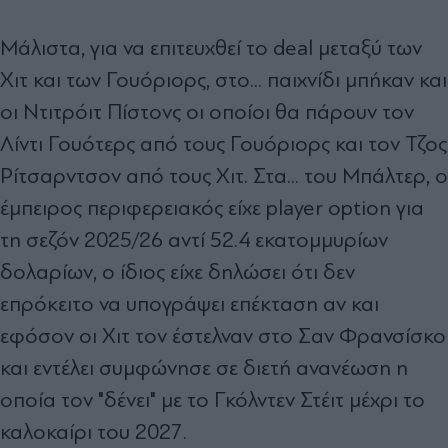
Μάλιστα, για να επιτευχθεί το deal μεταξύ των
Χιτ και των Γουόριορς, στο... παιχνίδι μπήκαν και
οι Ντιτρόιτ Πίστονς
οι οποίοι θα πάρουν τον
Λίντι Γουότερς από τους Γουόριορς και τον Τζος
Ρίτσαρντσον από τους Χιτ. Στα... του Μπάλτερ, ο
έμπειρος περιφερειακός είχε player option για
τη σεζόν
2025/26 αντί 52.4 εκατομμυρίων
δολαρίων, ο ίδιος είχε δηλώσει ότι δεν
επρόκειτο να υπογράψει επέκταση αν και
εφόσον οι Χιτ τον έστελναν στο Σαν Φρανσίσκο
και εντέλει συμφώνησε σε διετή ανανέωση η
οποία τον "δένει" με το Γκόλντεν Στέιτ μέχρι το
καλοκαίρι του 2027.