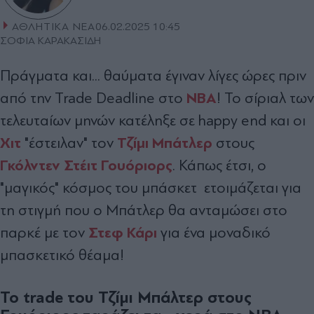
ΑΘΛΗΤΙΚΑ ΝΕΑ
06.02.2025 10:45
ΣΟΦΙΑ ΚΑΡΑΚΑΣΙΔΗ
Πράγματα και... θαύματα έγιναν λίγες ώρες πριν
NBA
από την Trade Deadline στo
! Το σίριαλ των
τελευταίων μηνών κατέληξε σε happy end και οι
Χιτ
Τζίμι Μπάτλερ
"έστειλαν" τον
στους
Γκόλντεν Στέιτ Γουόριορς
.
Κάπως έτσι,
ο
"μαγικός" κόσμος του μπάσκετ
ετοιμάζεται για
τη στιγμή που ο Μπάτλερ θα ανταμώσει στο
Στεφ Κάρι
παρκέ με τον
για ένα μοναδικό
μπασκετικό θέαμα!
Το trade του Τζίμι Μπάλτερ στους