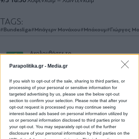
9/3 18:30
Χόφενχαϊμ – Χάιντενχαϊμ
TAGS:
#Bundesliga
#Μπάγερν Μονάχου
#Μπόχουμ
#Γιώργος Μ
Ακολουθήστε το
parapolitika.gr στο Google
News για άμεση και έγκυρη
Parapolitika.gr -
Media.gr
ενημέρωση
If you wish to opt-out of the sale, sharing to third parties, or
processing of your personal or sensitive information for
Ακολουθήστε μας στο
targeted advertising by us, please use the below opt-out
facebook
section to confirm your selection. Please note that after your
opt-out request is processed you may continue seeing
interest-based ads based on personal information utilized by
Ακολουθήστε μας στο
us or personal information disclosed to third parties prior to
twitter
your opt-out. You may separately opt-out of the further
disclosure of your personal information by third parties on the