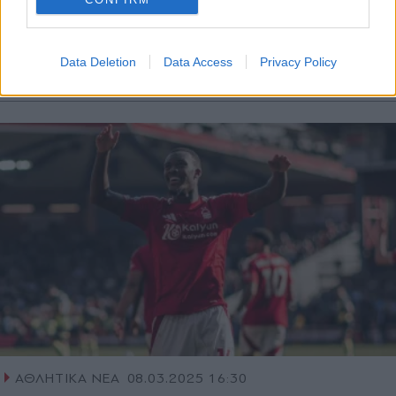
"μνηστήρες" ο Κίμιχ φαίνεται πως θα
ανανεώσει το συμβόλαιό του με τους
Βαυαρούς
Data Deletion
Data Access
Privacy Policy
ΑΘΛΗΤΙΚΑ ΝΕΑ
08.03.2025 16:30