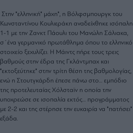
Στην "ελληνική" μάχη", η Βόλφσμπουργκ του
Κωνσταντίνου Κουλιεράκη αναδείχθηκε ισόπαλη
1-1 με την Ζανκτ Πάουλι του Μανώλη Σάλιακα,
σ΄ένα γερμανικό πρωτάθλημα όπου το ελληνικό
στοιχείο ξεχυλίζει. Η Μάιντς πήρε τους τρεις
βαθμούς στην έδρα της Γκλάντμπαχ και
"εκτοξεύτηκε" στην τρίτη θέση της βαθμολογίας,
ενώ η Στουτγκάρδη έπεσε πάνω στο... εμπόδιο
της προτελευταίας Χόλσταϊν η οποία την
υποχρεώσε σε ισοπαλία εκτός... προγράμματος
με 2-2 και της στέρησε την ευκαιρία να "πατήσει"
εξάδα.