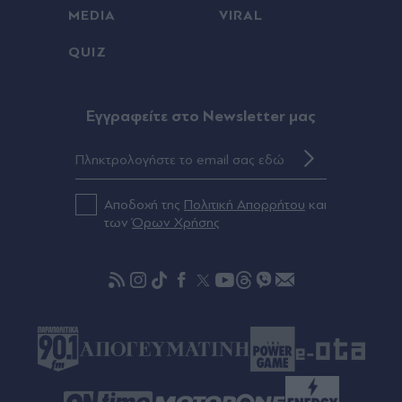
MEDIA
VIRAL
Πριν 25 λεπτά
QUIZ
Μεγάλα projects για τον τουρισμό στο Βόρειο
Αιγαίο: Νέες ξενοδοχειακές επενδύσεις σε Λήμνο,
Λέσβο και Σάμο, από πολυτελή resorts μέχρι
διεθνή brands φιλοξενίας
Eγγραφείτε στο Newsletter μας
Πριν 28 λεπτά
Νέα υποχρέωση για όσους έχουν κατοικίδιο: Τι
πρέπει να κάνουν οι ιδιοκτήτες σκυλιών και
Αποδοχή της
Πολιτική Απορρήτου
και
γατιών
των
Όρων Χρήσης
Πριν 30 λεπτά
Οι "Πρασινοφρουροί" της Κουµουνδούρου κατά
Τσίπρα και οι... "σχέσεις" όσων αποχώρησαν από
το κόμμα Καρυστιανού με τη μαφία