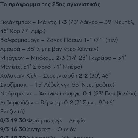
Το πρόγραμμα της 25ης αγωνιστικής
Γκλάντμπαχ – Μάιντς
1-3
(73′ Λάινερ – 39′ Νεμπέλ,
48′ Κορ 77′ Αμίρι)
Βόλφσμπουργκ – Ζανκτ Πάουλι
1-1
(71′ (πεν)
Αμουρά – 38′ Σίμπε βαν ντερ Χέιντεν)
Μπάγερν – Μπόχουμ
2-3
(14′, 28′ Γκερέιρο – 31′
Μέντιτς, 51′ Σισοκό, 71′ Μπέρο)
Χόλσταϊν Κίελ – Στουτγκάρδη
2-2
(30′, 46′
Σκρζίμπσκι – 15′ Λέβελινγκ, 55′ Ντεμίροβιτς)
Ντόρτμουντ – Άουγκσμπουργκ
0-1
(23′ Γκουβελέου)
Λεβερκούζεν – Βέρντερ
0-2
(7′ Σμιντ, 90+6′
Εντζινμά)
8/3 19:30
Φράιμπουργκ – Λειψία
9/3 16:30
Άιντραχτ – Ουνιόν