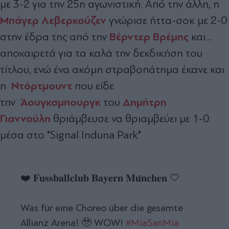
με 3-2 για την 25η αγωνιστική. Από την άλλη, η
Μπάγερ Λεβερκούζεν
γνώρισε ήττα-σοκ με 2-0
Βέρντερ Βρέμης
στην έδρα της από την
και...
αποχαιρετά για τα καλά την δεκδικήση του
τίτλου, ενώ ένα ακόμη στραβοπάτημα έκανε και
Ντόρτμουντ
η
που είδε
Άουγκσμπουργκ
Δημήτρη
την
του
Γιαννούλη
θριάμβευσε να θριαμβεύει με 1-0
μέσα στο "Signal Induna Park"
❤️ 𝐅𝐮𝐬𝐬𝐛𝐚𝐥𝐥𝐜𝐥𝐮𝐛 𝐁𝐚𝐲𝐞𝐫𝐧 𝐌𝐮̈𝐧𝐜𝐡𝐞𝐧 🤍
Was für eine Choreo über die gesamte
Allianz Arena! 🥹 WOW!
#MiaSanMia