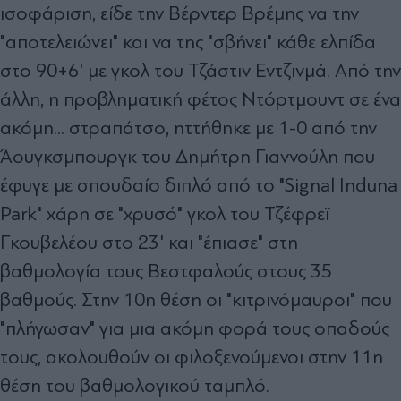
ισοφάριση, είδε την Βέρντερ Βρέμης να την
"αποτελειώνει" και να της "σβήνει" κάθε ελπίδα
στο 90+6' με γκολ του Τζάστιν Εντζινμά. Από την
άλλη, η προβληματική φέτος Ντόρτμουντ σε ένα
ακόμη... στραπάτσο, ηττήθηκε με 1-0 από την
Άουγκσμπουργκ του Δημήτρη Γιαννούλη που
έφυγε με σπουδαίο διπλό από το "Signal Induna
Park" χάρη σε "χρυσό" γκολ του
Τζέφρεϊ
Γκουβελέου στο 23' και "έπιασε" στη
βαθμολογία τους Βεστφαλούς στους 35
βαθμούς. Στην 10η θέση οι "κιτρινόμαυροι" που
"πλήγωσαν" για μια ακόμη φορά τους οπαδούς
τους, ακολουθούν οι φιλοξενούμενοι στην 11η
θέση του βαθμολογικού ταμπλό.