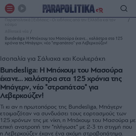
Παραπολιτικά | Ειδήσεις - Οι ειδήσεις από την Ελλάδα και τον
κόσμο
Αθλητικά νέα
Bundesliga: Η Μπόχουμ του Μασούρα έκανε... χαλάστρα στα 125
χρόνια της Μπάγερν, νέο "στραπάτσο" για Λεβερκούζεν!
Ισοπαλία για Σάλιακα και Κουλιεράκη
Bundesliga: Η Μπόχουμ του Μασούρα
έκανε... χαλάστρα στα 125 χρόνια της
Μπάγερν, νέο "στραπάτσο" για
Λεβερκούζεν!
Τι κι αν η πρωτοπόρος της Βundesliga, Μπάγερν
ετοιμαζόταν να συνδυάσει τους εορτασμούς των
125 χρόνων της με νίκη, η Μπόχουμ του Μασούρα με
επική ανατροπή την "πλήγωσε" με 2-3 τη στιγμή που
η Λεβερκούζεν έκανε ένα ακόμη στραβοπάτημα.