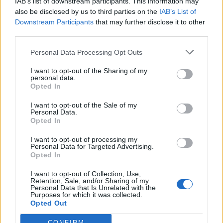
IAB’s list of downstream participants. This information may
also be disclosed by us to third parties on the
IAB’s List of
Εγγραφή στο newsletter
Downstream Participants
that may further disclose it to other
ΣΧΕΤΙΚΗ ΕΙΔΗΣΕΟΓΡΑΦΙΑ
third parties.
Personal Data Processing Opt Outs
I want to opt-out of the Sharing of my
personal data.
*
Opted In
Αποδέχομαι τους
όρους χρήσης
και την πολιτική απορρήτου
I want to opt-out of the Sale of my
Personal Data.
Opted In
Εγγραφή
I want to opt-out of processing my
Personal Data for Targeted Advertising.
Opted In
X
I want to opt-out of Collection, Use,
Retention, Sale, and/or Sharing of my
ΑΘΛΗΤΙΚΑ ΝΕΑ
07.03.2025 18:20
Personal Data that Is Unrelated with the
Purposes for which it was collected.
ΧΑΡΑΛΑΜΠΟΣ ΜΑΝΙΑΤΗΣ
Opted Out
Μπάγερν Μονάχου: Παρά τους πολλούς
CONFIRM