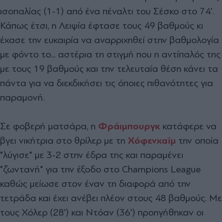
ισοπαλίας (1-1) από ένα πέναλτι του Σέσκο στο 74'.
Κάπως έτσι, η Λειψία έφτασε τους 49 βαθμούς κι
έχασε την ευκαιρία να αναρριχηθεί στην βαθμολογία
με φόντο το... αστέρια τη στιγμή που η αντίπαλός της
με τους 19 βαθμούς και την τελευταία θέση κάνει τα
πάντα για να διεκδικήσει τις όποιες πιθανότητες για
παραμονή.
Σε φοβερή ματσάρα, η
Φράιμπουργκ
κατάφερε να
βγει νικήτρια στο θρίλερ με τη
Χόφενχαϊμ
την οποία
"λύγισε" με 3-2 στην έδρα της και παραμένει
"ζωντανή" για την έξοδο στο Champions League
καθώς μείωσε στον έναν τη διαφορά από την
τετράδα και έχει ανέβει πλέον στους 48 βαθμούς. Με
τους Χόλερ (28') και Ντόαν (36') προηγήθηκαν οι