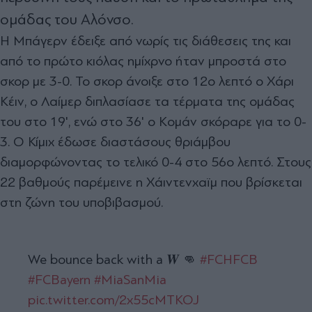
ομάδας του Αλόνσο.
Η Μπάγερν έδειξε από νωρίς τις διάθεσεις της και
από το πρώτο κιόλας ημίχρνο ήταν μπροστά στο
σκορ με 3-0. Το σκορ άνοιξε στο 12ο λεπτό ο Χάρι
Κέιν, ο Λαίμερ διπλασίασε τα τέρματα της ομάδας
του στο 19', ενώ στο 36' ο Κομάν σκόραρε για το 0-
3. Ο Κίμιχ έδωσε διαστάσους θριάμβου
διαμορφώνοντας το τελικό 0-4 στο 56ο λεπτό. Στους
22 βαθμούς παρέμεινε η Χάιντενχαϊμ που βρίσκεται
στη ζώνη του υποβιβασμού.
We bounce back with a 𝑾 👊
#FCHFCB
#FCBayern
#MiaSanMia
pic.twitter.com/2x55cMTKOJ