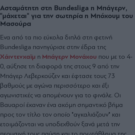
Ασταμάτητη στη Bundesliga η Μπάγερν,
"μάχεται" για την σωτηρία η Μπόχουμ του
Μασούρα
Ένα από τα πιο εύκολα διπλά στη φετινή
Bundesliga πανηγύρισε στην έδρα της
Χάιντενχαϊμ
Μπάγερν Μονάχου
η
που με το 4-
0, αύξησε τη διαφορά της στους 9 από την
Μπάγερ Λεβερκούζεν και έφτασε τους 73
βαθμούς με αγώνα περισσότερο και έξι
αγωνιστικές να απομένουν για το φινάλε. Οι
Βαυαροί έκαναν ένα ακόμη σημαντικό βήμα
προς τον τίτλο τον οποίο "αγκαλιάζουν" και
ετοιμάζονται να υποδεχθούν ξανά μετά την
περυσινή τους παύση και το πρωτάθλημα της