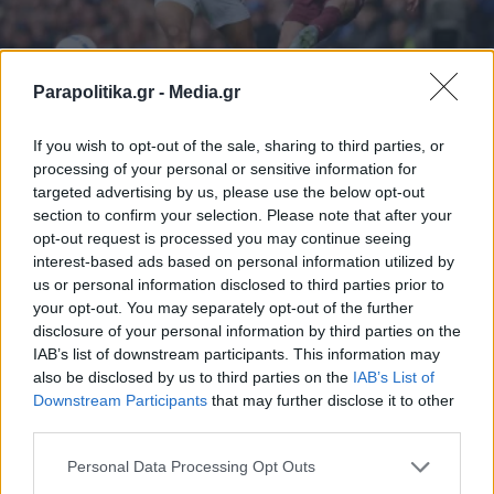
Parapolitika.gr -
Media.gr
If you wish to opt-out of the sale, sharing to third parties, or
ΑΘΛΗΤΙΚΑ ΝΕΑ
19.04.2025 19:10
processing of your personal or sensitive information for
PARAPOLITIKA NEWSROOM
targeted advertising by us, please use the below opt-out
Premier League: "Λυτρώθηκε" στο
section to confirm your selection. Please note that after your
opt-out request is processed you may continue seeing
φινάλε η Μάντσεστερ Σίτι - Πήρε την
interest-based ads based on personal information utilized by
ματσάρα η Μπρέντφορντ κόντρα στην
us or personal information disclosed to third parties prior to
Μπράιτον
your opt-out. You may separately opt-out of the further
disclosure of your personal information by third parties on the
IAB’s list of downstream participants. This information may
also be disclosed by us to third parties on the
IAB’s List of
Εγγραφή στο newsletter
Downstream Participants
that may further disclose it to other
third parties.
Personal Data Processing Opt Outs