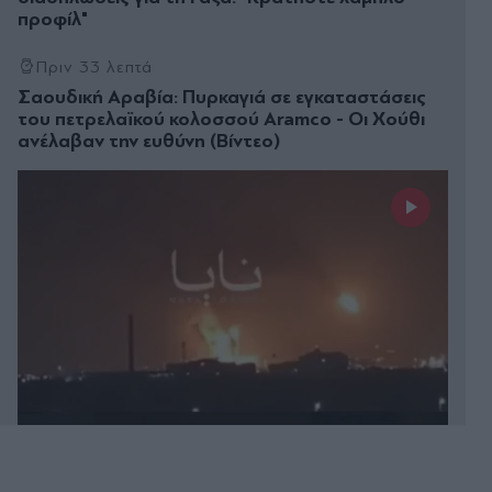
προφίλ"
Πριν 33 λεπτά
Σαουδική Αραβία: Πυρκαγιά σε εγκαταστάσεις
του πετρελαϊκού κολοσσού Aramco - Οι Χούθι
ανέλαβαν την ευθύνη (Βίντεο)
Πριν 36 λεπτά
Σύλληψη στο Παλαιό Φάληρο: Η δράση των