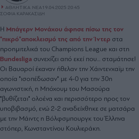
ΑΘΛΗΤΙΚΑ ΝΕΑ
19.04.2025 20:45
ΣΟΦΙΑ ΚΑΡΑΚΑΣΙΔΗ
Μπάγερν Μονάχου άφησε πίσω της τον
Η
"πικρό"αποκλεισμό της από την Ίντερ
στα
προημιτελικά του Champions League και στη
Bundesliga
συνεχίζει από εκεί που... σταμάτησε!
Οι Βαυαροί έκαναν ήθελαν την Χάιντενχαϊμ την
οποία "ισοπέδωσαν" με 4-0 για την 30η
αγωνιστική, η Μπόχουμ του Μασούρα
"βυθίζεται" ολοένα και περισσότερο προς τον
υποβιβασμό, ενώ 2-2 αναδείχθηκε σε ματσάρα
με την Μάιντς η Βόλφσμπουργκ του Έλληνα
στόπερ, Κωνσταντίνου Κουλιεράκη.