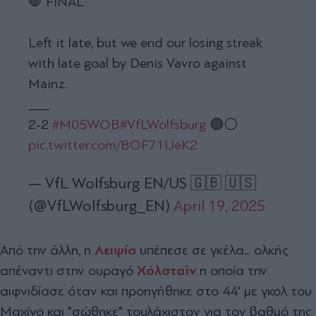
🛑 FINAL
Left it late, but we end our losing streak
with late goal by Denis Vavro against
Mainz.
___
2-2
#M05WOB
#VfLWolfsburg
🟢⚪️
pic.twitter.com/BOF71IJeK2
— VfL Wolfsburg EN/US 🇬🇧 🇺🇸
(@VfLWolfsburg_EN)
April 19, 2025
Από την άλλη, η
Λειψία
υπέπεσε σε γκέλα... ολκής
απέναντι στην ουραγό
Χόλσταϊν
η οποία την
αιφνιδίασε όταν και προηγήθηκε στο 44' με γκολ του
Μαχίνο και "σώθηκε" τουλάχιστον για τον βαθμό της