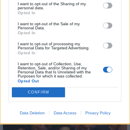
I want to opt-out of the Sharing of my
personal data.
*
Opted In
Αποδέχομαι τους
όρους χρήσης
και την πολιτική απορρήτου
I want to opt-out of the Sale of my
Personal Data.
Opted In
Εγγραφή
I want to opt-out of processing my
Personal Data for Targeted Advertising.
Opted In
ΑΘΛΗΤΙΚΑ ΝΕΑ
19.04.2025 19:30
X
ΣΟΦΙΑ ΚΑΡΑΚΑΣΙΔΗ
I want to opt-out of Collection, Use,
Retention, Sale, and/or Sharing of my
Μπαρτσελόνα - Θέλτα 4-3: Και στο
Personal Data that Is Unrelated with the
Purposes for which it was collected.
τέλος... μιλάει ο "μάγος" Ραφίνια!
Opted Out
CONFIRM
Data Deletion
Data Access
Privacy Policy