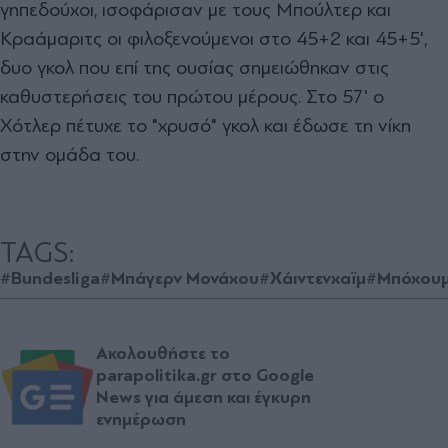
γηπεδούχοι, ισοφάρισαν με τους Μπούλτερ και
Κραάμαριτς οι φιλοξενούμενοι στο 45+2 και 45+5',
δυο γκολ που επί της ουσίας σημειώθηκαν στις
καθυστερήσεις του πρώτου μέρους. Στο 57' ο
Χότλερ πέτυχε το "χρυσό" γκολ και έδωσε τη νίκη
στην ομάδα του.
TAGS:
#Bundesliga
#Μπάγερν Μονάχου
#Χάιντενχαϊμ
#Μπόχου
Ακολουθήστε το
parapolitika.gr στο Google
News για άμεση και έγκυρη
ενημέρωση