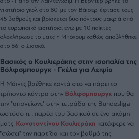
στο -1 από την Χάιντενχαϊμ. Η Βέρντερ βρήκε το
νικητήριο γκολ στο 80' με τον Βάισερ, έφτασε τους
45 βαθμούς και βρίσκεται δυο πόντους μακριά από
τα ευρωπαϊκά εισιτήρια, ενώ με 10 παίκτες
ολοκλήρωσε το ματς η Μπόχουμ καθώς αποβλήθηκε
στο 86' ο Σισοκό.
Βασικός ο Κουλιεράκης στην ισοπαλία της
Βόλφσμπουργκ - Γκέλα για Λειψία
Η Μάιντς βρέθηκε κοντά στο να πάρει το
Βόλφσμπουργκ
τρίποντο κόντρα στην
που θα
την "απογείωνε" στην τετράδα της Bundesliga
ωστόσο η... παρέα του βασικού σε ένα ακόμη
Κωνσταντίνου Κουλιεράκη
ματς,
κατάφερε να
"σώσει" την παρτίδα και τον βαθμό της