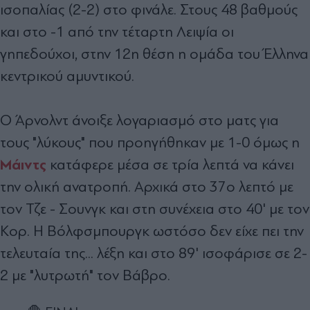
ισοπαλίας (2-2) στο φινάλε. Στους 48 βαθμούς
και στο -1 από την τέταρτη Λειψία οι
γηπεδούχοι, στην 12η θέση η ομάδα του Έλληνα
κεντρικού αμυντικού.
Ο Άρνολντ άνοιξε λογαριασμό στο ματς για
τους "λύκους" που προηγήθηκαν με 1-0 όμως η
Μάιντς
κατάφερε μέσα σε τρία λεπτά να κάνει
την ολική ανατροπή. Αρχικά στο 37ο λεπτό με
τον Τζε - Σουνγκ και στη συνέχεια στο 40' με τον
Κορ. Η Βόλφσμπουργκ ωστόσο δεν είχε πει την
τελευταία της... λέξη και στο 89' ισοφάρισε σε 2-
2 με "λυτρωτή" τον Βάβρο.