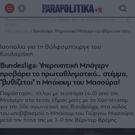
Παραπολιτικά | Ειδήσεις - Οι ειδήσεις από την Ελλάδα και τον
κόσμο
Αθλητικά νέα
Bundesliga: Υπερηχητική Μπάγερν προβάρει τον τίτλο
Ισοπαλία για τη Βόλφσμπουργκ του
Κουλιεράκη
Bundesliga: Υπερηχητική Μπάγερν
προβάρει το πρωταθληματικό... στέμμα,
"βυθίζεται" η Μπόχουμ του Μασούρα!
Παράσταση... τίτλου με τεσσάρα (4-0) από την
Μπάγερν στο εκτός έδρας ματς με τη Χάιντενχαϊμ
για την 30η αγωνιστική της Bundesliga, στο χείλος
του υποβιβασμού η Μπόχουμ του Γιώργου Μασούρα
μετά την ήττα της με 1-0 την Βέρντερ Βρέμης.