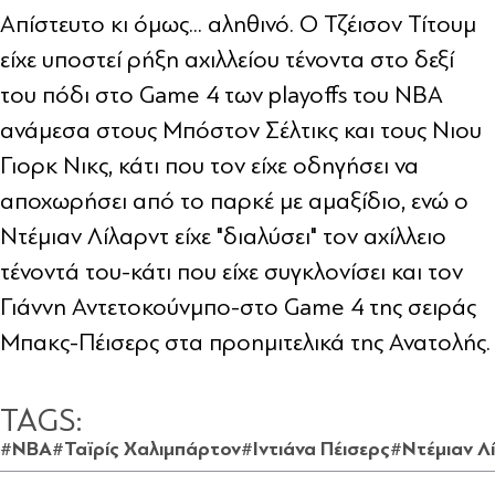
Απίστευτο κι όμως... αληθινό. Ο Τζέισον Τίτουμ
είχε υποστεί ρήξη αχιλλείου τένοντα στο δεξί
του πόδι στο Game 4 των playoffs του ΝΒΑ
ανάμεσα στους Μπόστον Σέλτικς και τους Νιου
Γιορκ Νικς, κάτι που τον είχε οδηγήσει να
αποχωρήσει από το παρκέ με αμαξίδιο, ενώ ο
Ντέμιαν Λίλαρντ είχε "διαλύσει" τον αχίλλειο
τένοντά του-κάτι που είχε συγκλονίσει και τον
Γιάννη Αντετοκούνμπο-στο Game 4 της σειράς
Μπακς-Πέισερς στα προημιτελικά της Ανατολής.
TAGS:
#NBA
#Ταϊρίς Χαλιμπάρτον
#Ιντιάνα Πέισερς
#Ντέμιαν Λ