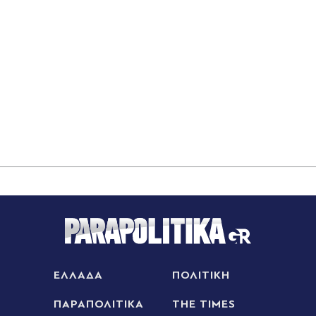
07.08.2026 23:41
Στα χαρακώματα Ισπανία & Ιταλία λόγω
Θέουτα: Η κυβέρνηση Σάντσεθ ανακοίνωσε και
αυτή ελέγχους στα σύνορα, η Ρώμη "δεν δέχεται
τελεσίγραφα" (Βίντεο)
ΕΛΛΑΔΑ
ΠΟΛΙΤΙΚΗ
ΠΑΡΑΠΟΛΙΤΙΚΑ
THE TIMES