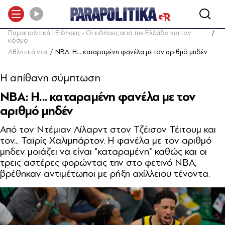
Παραπολιτικά | Ειδήσεις - Οι ειδήσεις από την Ελλάδα και τον
κόσμο
Αθλητικά νέα
NBA: Η... καταραμένη φανέλα με τον αριθμό μηδέν
Η απίθανη σύμπτωση
NBA: Η... καταραμένη φανέλα με τον
αριθμό μηδέν
Aπό τον Ντέμιαν Λίλαρντ στον Τζέισον Τέιτουμ και
τον... Ταϊρίς Χαλιμπάρτον. Η φανέλα με τον αριθμό
μηδεν μοιάζει να είναι "καταραμένη" καθώς και οι
τρεις αστέρες φορώντας την στο φετινό NBA,
βρέθηκαν αντιμέτωποι με ρήξη αχίλλειου τένοντα.