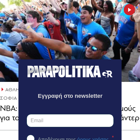
ΑΘΛΗΤΙΚΑ ΝΕΑ
23.06.2025 09:55
Εγγραφή στο newsletter
ΣΟΦΙΑ ΚΑΡΑΚΑΣΙΔΗ
NBA: Πανηγυρισμοί με... πυροβολισμούς
για το ιστορικό πρωτάθλημα των Θάντερ
*
Αποδέχομαι τους
όρους χρήσης