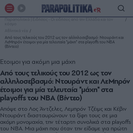
Παραπολιτικά | Ειδήσεις - Οι ειδήσεις από την Ελλάδα και τον
κόσμο
Αθλητικά νέα
Από τους τελικούς του 2012 ως τον αλληλοσεβασμό: Ντουράντ και
ΛεΜπρόν έτοιμοι για μία τελευταία "μάχη" στα playoffs του NBA
(Βίντεο)
Έτοιμοι για ακόμη μια μάχη
Από τους τελικούς του 2012 ως τον
αλληλοσεβασμό: Ντουράντ και ΛεΜπρόν
έτοιμοι για μία τελευταία "μάχη" στα
playoffs του NBA (Βίντεο)
Aπόψε στο Λος Άντζελες, Λεμπρόν Τζέιμς και Κέβιν
Ντουράντ διασταυρώνουν τα ξίφη τους σε μια
ακόμη μονομαχία, την τέταρτη συνολικά στα playoffs
του NBA. Μια μάχη που όταν την είδαμε για πρώτη