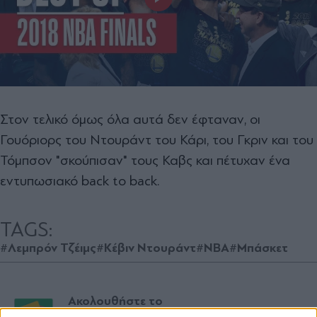
Στον τελικό όμως όλα αυτά δεν έφταναν, οι
Γουόριορς του Ντουράντ του Κάρι, του Γκριν και του
Τόμπσον "σκούπισαν" τους Καβς και πέτυχαν ένα
εντυπωσιακό back to back.
TAGS:
#Λεμπρόν Τζέιμς
#Κέβιν Ντουράντ
#NBA
#Μπάσκετ
Ακολουθήστε το
parapolitika.gr στο Google