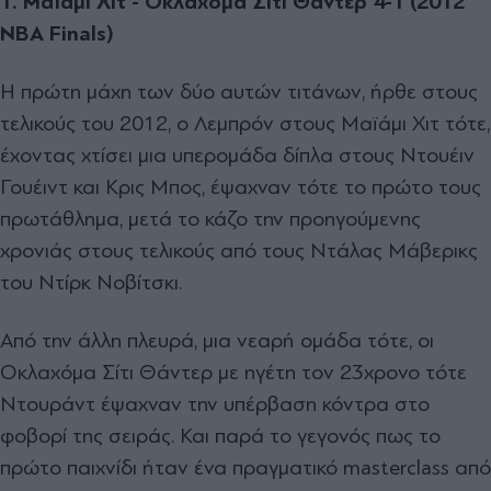
1. Μαϊάμι Χιτ - Οκλαχόμα Σίτι Θάντερ 4-1 (2012
NBA Finals)
Η πρώτη μάχη των δύο αυτών τιτάνων, ήρθε στους
τελικούς του 2012, ο Λεμπρόν στους Μαϊάμι Χιτ τότε,
έχοντας χτίσει μια υπερομάδα δίπλα στους Ντουέιν
Γουέιντ και Κρις Μπος, έψαχναν τότε το πρώτο τους
πρωτάθλημα, μετά το κάζο την προηγούμενης
χρονιάς στους τελικούς από τους Ντάλας Μάβερικς
του Ντίρκ Νοβίτσκι.
Από την άλλη πλευρά, μια νεαρή ομάδα τότε, οι
Οκλαχόμα Σίτι Θάντερ με ηγέτη τον 23χρονο τότε
Ντουράντ έψαχναν την υπέρβαση κόντρα στο
φοβορί της σειράς. Και παρά το γεγονός πως το
πρώτο παιχνίδι ήταν ένα πραγματικό masterclass από