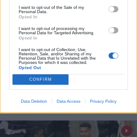
και την πολιτική απορρήτου
I want to opt-out of the Sale of my
Personal Data.
Opted In
Εγγραφή
I want to opt-out of processing my
Personal Data for Targeted Advertising.
Opted In
X
I want to opt-out of Collection, Use,
Retention, Sale, and/or Sharing of my
ΑΘΛΗΤΙΚΑ ΝΕΑ
17.04.2026 19:45
Personal Data that Is Unrelated with the
Purposes for which it was collected.
ΧΡΗΣΤΟΣ ΜΠΑΤΑΚΑΣ
Opted Out
EuroLeague: Το “brain drain” του
CONFIRM
ευρωπαϊκού μπάσκετ η αλλιώς... πως να
πείσετε τους παίκτες σας να μην πάνε στο
NBA
Data Deletion
Data Access
Privacy Policy