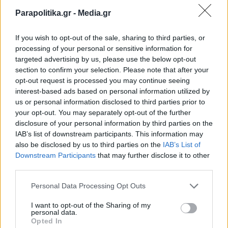
News για άμεση και έγκυρη
Parapolitika.gr -
Media.gr
ενημέρωση
If you wish to opt-out of the sale, sharing to third parties, or
Ακολουθήστε μας στο
processing of your personal or sensitive information for
facebook
targeted advertising by us, please use the below opt-out
section to confirm your selection. Please note that after your
opt-out request is processed you may continue seeing
interest-based ads based on personal information utilized by
Ακολουθήστε μας στο
us or personal information disclosed to third parties prior to
twitter
your opt-out. You may separately opt-out of the further
disclosure of your personal information by third parties on the
IAB’s list of downstream participants. This information may
also be disclosed by us to third parties on the
IAB’s List of
Εγγραφή στο newsletter
ΣΧΕΤΙΚΗ ΕΙΔΗΣΕΟΓΡΑΦΙΑ
Downstream Participants
that may further disclose it to other
third parties.
Personal Data Processing Opt Outs
I want to opt-out of the Sharing of my
personal data.
*
Opted In
Αποδέχομαι τους
όρους χρήσης