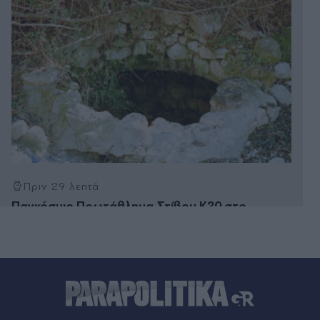
Πριν 29 λεπτά
Παγκόσμιο Πρωτάθλημα Στίβου Κ20 στο
Όρεγκον: Και πάλι πανελλήνιο ρεκόρ στα 100
μέτρα με εμπόδια από τη Δανάη Μπακογιάννη
(Βίντεο)
Πριν 35 λεπτά
ΑΕΚ - Athens Kallithea 4-0, φιλικοί αγώνες: Χατ
τρικ Γκατσίνοβιτς, πρώτη "γεύση" από Βιτάλις