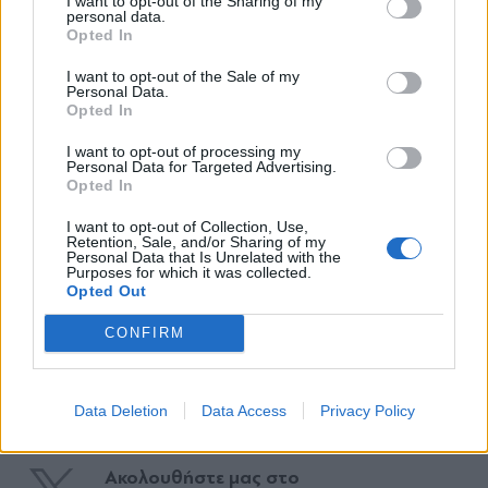
I want to opt-out of the Sharing of my
personal data.
*
Opted In
Αποδέχομαι τους
όρους χρήσης
και την πολιτική απορρήτου
I want to opt-out of the Sale of my
Personal Data.
Opted In
Εγγραφή
TAGS:
I want to opt-out of processing my
#Μουντιάλ 2026
#Τελετή Έναρξης
#Σακίρα
#Μεξικό
#Ποδ
Personal Data for Targeted Advertising.
Opted In
X
I want to opt-out of Collection, Use,
Retention, Sale, and/or Sharing of my
Ακολουθήστε το
Personal Data that Is Unrelated with the
parapolitika.gr στο Google
Purposes for which it was collected.
News για άμεση και έγκυρη
Opted Out
ενημέρωση
CONFIRM
Ακολουθήστε μας στο
facebook
Data Deletion
Data Access
Privacy Policy
Ακολουθήστε μας στο