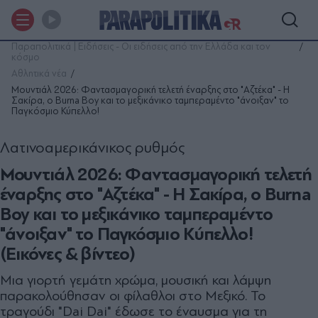
Παραπολιτικά | Ειδήσεις - Οι ειδήσεις από την Ελλάδα και τον
κόσμο
Αθλητικά νέα
Μουντιάλ 2026: Φαντασμαγορική τελετή έναρξης στο "Αζτέκα" - Η
Σακίρα, ο Burna Boy και το μεξικάνικο ταμπεραμέντο "άνοιξαν" το
Παγκόσμιο Κύπελλο!
Λατινοαμερικάνικος ρυθμός
Μουντιάλ 2026: Φαντασμαγορική τελετή
έναρξης στο "Αζτέκα" - Η Σακίρα, ο Burna
Boy και το μεξικάνικο ταμπεραμέντο
"άνοιξαν" το Παγκόσμιο Κύπελλο!
(Εικόνες & βίντεο)
Μια γιορτή γεμάτη χρώμα, μουσική και λάμψη
παρακολούθησαν οι φίλαθλοι στο Μεξικό. Το
τραγούδι "Dai Dai" έδωσε το έναυσμα για τη