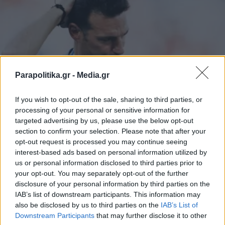
Parapolitika.gr -
Media.gr
If you wish to opt-out of the sale, sharing to third parties, or
processing of your personal or sensitive information for
ΑΘΛΗΤΙΚΑ ΝΕΑ
27.07.2026 20:10
targeted advertising by us, please use the below opt-out
section to confirm your selection. Please note that after your
ΧΡΗΣΤΟΣ ΜΠΙΣΤΑΣ
opt-out request is processed you may continue seeing
Μουντιάλ 2026: Το συγκινητικό γράμμα
interest-based ads based on personal information utilized by
του Λιονέλ Σκαλόνι στον κόσμο της
us or personal information disclosed to third parties prior to
your opt-out. You may separately opt-out of the further
Αργεντινης - "Λυπάμαι που δεν σας
disclosure of your personal information by third parties on the
πρόσφερα άλλο ένα τρόπαιο"
IAB’s list of downstream participants. This information may
also be disclosed by us to third parties on the
IAB’s List of
Εγγραφή στο newsletter
Downstream Participants
that may further disclose it to other