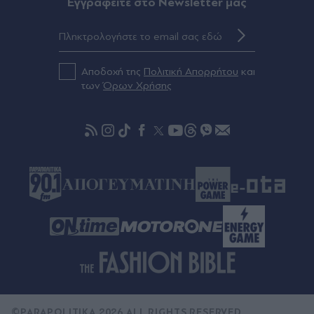
Eγγραφείτε στο Newsletter μας
πριν μία ώρα
Η λύση δεν είναι ένας άνθρωπος µέσα στο
πλήθος
Αποδοχή της
Πολιτική Απορρήτου
και
πριν μία ώρα
των
Όρων Χρήσης
Φούσκες στην πολιτική
©PARAPOLITIKA 2026 ALL RIGHTS RESERVED