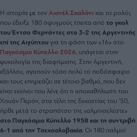
Λιονέλ Σκαλόνι
Η ιστορία με τον
και το ρολόι,
το γκολ
που έδειξε 180 σφυγμούς έπειτα από
του Έντσο Φερνάντες στο 3-2 της Αργεντινής
επί της Αιγύπτου
για τη φάση των «16» στο
Παγκόσμιο Κύπελλο 2026
, υπάγεται στην
ψυχολογία της διαφήμισης. Στην Αργεντινή,
εξάλλου, αγαπούν τόσο πολύ το ποδόσφαιρο
και τους επηρεάζει σε τέτοιο βαθμό, που δεν
είναι εκείνοι που λένε ότι η αποκαθήλωση του
Χουάν Περόν, στα τέλη της δεκαετίας του '50,
ήρθε μετά το στραπάτσο της «αλμπισελέστε»
στο Παγκόσμιο Κύπελλο 1958 και τη συντριβή
6-1 από την Τσεχοσλοβακία
. Οι 180 παλμοί