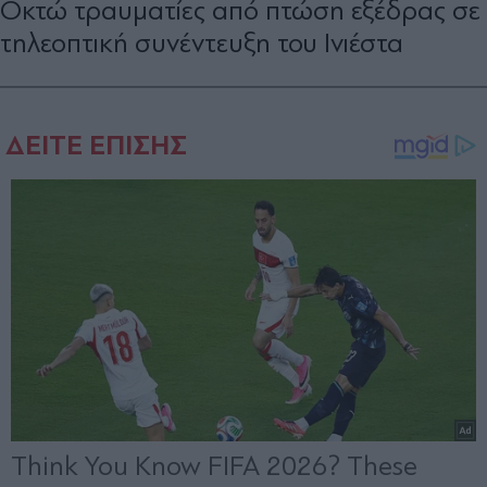
Οκτώ τραυματίες από πτώση εξέδρας σε
τηλεοπτική συνέντευξη του Ινιέστα