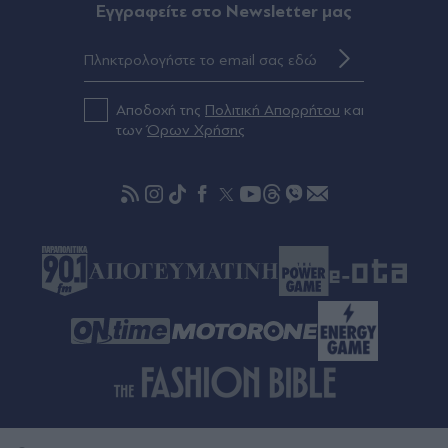
Πριν 53 λεπτά
Eγγραφείτε στο Newsletter μας
Φωτιά στο Σπήλαιο Ορεστιάδας - Άμεση
κινητοποίηση της Πυροσβεστικής
Πριν 59 λεπτά
Αποδοχή της
Πολιτική Απορρήτου
και
Μάριος Ηλιόπουλος σε Πήλιο: "Κέρδισες με το
των
Όρων Χρήσης
σπαθί σου μια θέση στην ΑΕΚ" (Βίντεο)