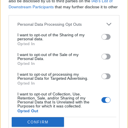
also be disclosed by us to third parties on the
IAB’s List of
Εγγραφή στο newsletter
Downstream Participants
that may further disclose it to other
third parties.
Personal Data Processing Opt Outs
I want to opt-out of the Sharing of my
ΑΘΛΗΤΙΚΑ ΝΕΑ
15.05.2018 17:18
personal data.
*
Opted In
Αποδέχομαι τους
όρους χρήσης
PARAPOLITIKA NEWSROOM
και την πολιτική απορρήτου
Οκτώ τραυματίες από πτώση εξέδρας σε
I want to opt-out of the Sale of my
Personal Data.
τηλεοπτική συνέντευξη του Ινιέστα
Opted In
Εγγραφή
I want to opt-out of processing my
Personal Data for Targeted Advertising.
Opted In
X
I want to opt-out of Collection, Use,
Retention, Sale, and/or Sharing of my
Personal Data that Is Unrelated with the
Purposes for which it was collected.
Opted Out
CONFIRM