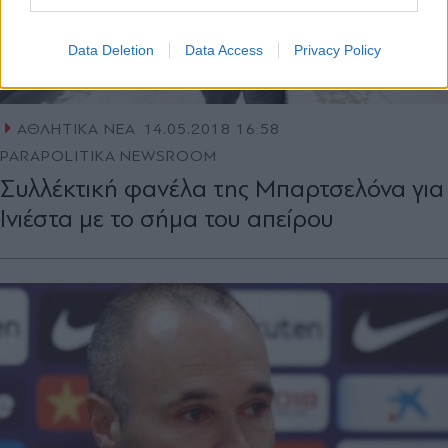
Data Deletion
Data Access
Privacy Policy
ΑΘΛΗΤΙΚΑ ΝΕΑ
14.05.2018 16:58
PARAPOLITIKA NEWSROOM
Συλλέκτική φανέλα της Μπαρτσελόνα για
Ινιέστα με το σήμα του απείρου