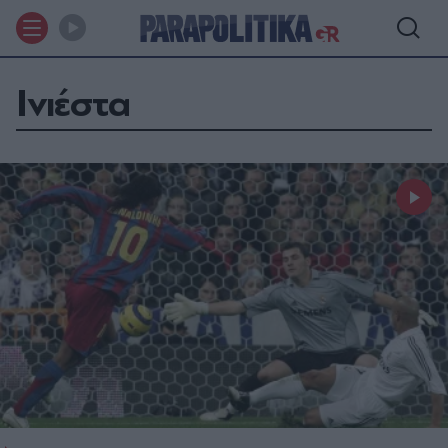
Ινιέστα