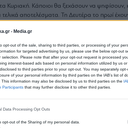
ντα Κυριακή. Κάποιοι θα ξεχάσουν να ψηφίσουν, 
α τελικά αποτελέσματα. Τη Δευτέρα το πρωί έχου
ς.
ka.gr -
Media.gr
 και τον εκλογικό χρόνο, πρέπει ένας πολιτικός
to opt-out of the sale, sharing to third parties, or processing of your per
ημέρες τους, τον πραγματικό χρόνο.
formation for targeted advertising by us, please use the below opt-out s
r selection. Please note that after your opt-out request is processed y
eing interest-based ads based on personal information utilized by us or
λος Στρατηγικής, Επικοινωνίας και Πολιτικής Δ
disclosed to third parties prior to your opt-out. You may separately opt-
losure of your personal information by third parties on the IAB’s list of
. This information may also be disclosed by us to third parties on the
IA
Participants
that may further disclose it to other third parties.
Εγγραφή στο
newsletter
l Data Processing Opt Outs
#Εφημερίδα Παραπολιτικά
o opt-out of the Sharing of my personal data.