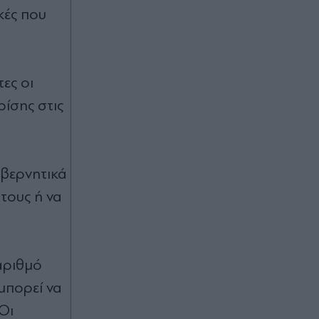
κές που
ες οι
ρίσης στις
υβερνητικά
τους ή να
 αριθμό
μπορεί να
Οι