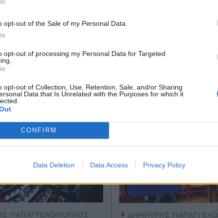
In
*
o opt-out of the Sale of my Personal Data.
Αποδέχομαι τους
όρους χρήσης
In
Ακολουθήστε μας στο
Ακολουθήστε μ
και την πολιτική απορρήτου
facebook
twitter
to opt-out of processing my Personal Data for Targeted
ing.
Εγγραφή
In
o opt-out of Collection, Use, Retention, Sale, and/or Sharing
ersonal Data that Is Unrelated with the Purposes for which it
lected.
X
Out
CONFIRM
Data Deletion
Data Access
Privacy Policy
ΗΣ ΠΑΠΑΓΓΕΛΟΠΟΥΛΟΣ
ΔΗΜΗΤΡΗΣ ΠΑΠΑΓΓΕΛ