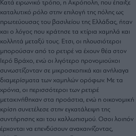
Κατά ειρωνικό τρόπο, η Ακρόπολη, που έπαιξε
καταλυτικό ρόλο στην επιλογή της πόλης ως
πρωτεύουσας του βασιλείου της Ελλάδας, ήταν
και ο λόγος που κράτησε τα κτίρια χαµηλά και
κολλητά µεταξύ τους. Ετσι, οι πλουσιότεροι
µπορούσαν από το ρετιρέ να έχουν θέα στον
Ιερό Βράχο, ενώ οι λιγότερο προνοµιούχοι
συνωστίζονταν σε µικροσκοπικά και ανήλιαγα
διαµερίσµατα των χαµηλών ορόφων. Με τα
χρόνια, οι περισσότεροι των ρετιρέ
µετακινήθηκαν στα προάστια, ενώ η οικονοµική
κρίση συνετέλεσε στην εγκατάλειψη της
συντήρησης και του καλλωπισµού. Οσοι λοιπόν
έρχονται να επενδύσουν ανακαινίζοντας,