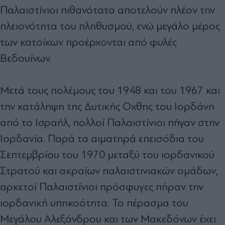
Παλαιστίνιοι πιθανότατα αποτελούν πλέον την
πλειονότητα του πληθυσµού, ενώ µεγάλο µέρος
των κατοίκων προέρχονται από φυλές
Βεδουίνων.
Μετά τους πολέµους του 1948 και του 1967 και
την κατάληψη της ∆υτικής Οχθης του Ιορδάνη
από το Ισραήλ, πολλοί Παλαιστίνιοι πήγαν στην
Ιορδανία. Παρά τα αιµατηρά επεισόδια του
Σεπτεµβρίου του 1970 µεταξύ του ιορδανικού
Στρατού και ακραίων παλαιστινιακών οµάδων,
αρκετοί Παλαιστίνιοι πρόσφυγες πήραν την
ιορδανική υπηκοότητα. Το πέρασµα του
Μεγάλου Αλεξάνδρου και των Μακεδόνων έχει