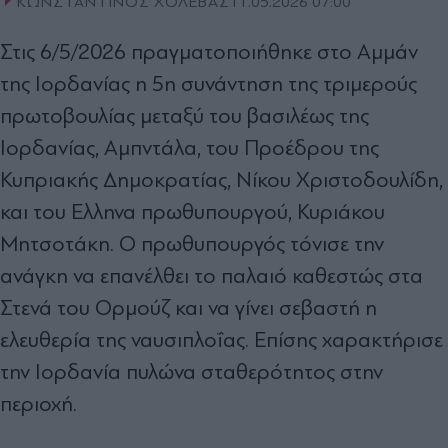
ΚΩΝΣΤΑΝΤΙΝΟΣ ΧΟΛΕΒΑΣ
11.05.2026 07:00
Στις 6/5/2026 πραγµατοποιήθηκε στο Αµµάν
της Ιορδανίας η 5η συνάντηση της τριµερούς
πρωτοβουλίας µεταξύ του βασιλέως της
Ιορδανίας, Αµπντάλα, του Προέδρου της
Κυπριακής ∆ηµοκρατίας, Νίκου Χριστοδουλίδη,
και του Ελληνα πρωθυπουργού, Κυριάκου
Μητσοτάκη. Ο πρωθυπουργός τόνισε την
ανάγκη να επανέλθει το παλαιό καθεστώς στα
Στενά του Ορµούζ και να γίνει σεβαστή η
ελευθερία της ναυσιπλοΐας. Επίσης χαρακτήρισε
την Ιορδανία πυλώνα σταθερότητος στην
περιοχή.