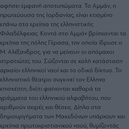
αφήσει εµφανή αποτυπώµατα. Το Αµµάν, η
πρωτεύουσα της Ιορδανίας, είναι κτισµένο
επάνω στα ερείπια της ελληνιστικής
Φιλαδέλφειας. Κοντά στο Αµµάν βρίσκονται τα
ερείπια της πόλης Γέρασα, την οποία ίδρυσε ο
Μ. Αλέξανδρος, για να µείνουν οι απόµαχοι
στρατιώτες του. Σώζονται σε καλή κατάσταση
αρχαίοι ελληνικοί ναοί και το οδικό δίκτυο. Το
ελληνιστικό θέατρο συγκινεί τον Ελληνα
επισκέπτη, διότι φαίνονται καθαρά τα
γράµµατα του ελληνικού αλφαβήτου, που
αριθµούν σειρές και θέσεις. ∆ίπλα στα
δηµιουργήµατα των Μακεδόνων υπάρχουν και
ερείπια πρωτοχριστιανικού ναού, θυµίζοντάς