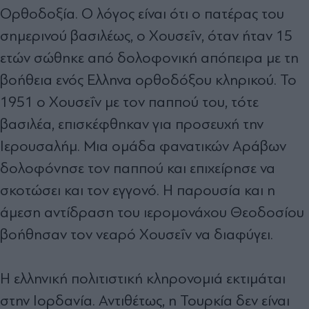
Ορθοδοξία. Ο λόγος είναι ότι ο πατέρας του
σηµερινού βασιλέως, ο Χουσεΐν, όταν ήταν 15
ετών σώθηκε από δολοφονική απόπειρα µε τη
βοήθεια ενός Ελληνα ορθοδόξου κληρικού. Το
1951 ο Χουσεΐν µε τον παππού του, τότε
βασιλέα, επισκέφθηκαν για προσευχή την
Ιερουσαλήµ. Μια οµάδα φανατικών Αράβων
δολοφόνησε τον παππού και επιχείρησε να
σκοτώσει και τον εγγονό. Η παρουσία και η
άµεση αντίδραση του ιεροµονάχου Θεοδοσίου
βοήθησαν τον νεαρό Χουσεΐν να διαφύγει.
Η ελληνική πολιτιστική κληρονοµιά εκτιµάται
στην Ιορδανία. Αντιθέτως, η Τουρκία δεν είναι