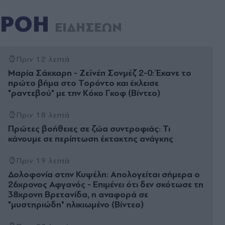
ΡΟΗ
ΕΙΔΗΣΕΩΝ
Πριν 12 λεπτά
Μαρία Σάκκαρη - Ζεϊνέπ Σονμέζ 2-0: Έκανε το
πρώτο βήμα στο Τορόντο και έκλεισε
"ραντεβού" με την Κόκο Γκοφ (Βίντεο)
Πριν 18 λεπτά
Πρώτες βοήθειες σε ζώα συντροφιάς: Τι
κάνουμε σε περίπτωση έκτακτης ανάγκης
Πριν 19 λεπτά
Δολοφονία στην Κυψέλη: Απολογείται σήμερα ο
26χρονος Αφγανός - Επιμένει ότι δεν σκότωσε τη
38χρονη Βρετανίδα, η αναφορά σε
"μυστηριώδη" ηλικιωμένο (Βίντεο)