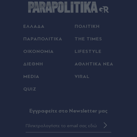
Διακοπές ρεύματος σε Καλλιθέα, Άλιμο, Πειραιά
και άλλες περιοχές της Αττικής την Πέμπτη 6
Αυγούστου
ΕΛΛΑΔΑ
ΠΟΛΙΤΙΚΗ
Πριν 38 λεπτά
Διακοπές νερού σε Αθήνα, Γλυφάδα, Καλλιθέα
ΠΑΡΑΠΟΛΙΤΙΚΑ
THE TIMES
και άλλη μία περιοχή της Αττικής την Πέμπτη 6
Αυγούστου
ΟΙΚΟΝΟΜΙΑ
LIFESTYLE
Πριν 42 λεπτά
ΔΙΕΘΝΗ
ΑΘΛΗΤΙΚΑ ΝΕΑ
Ζώδια σήμερα: Νέος κύκλος σε έρωτα και
MEDIA
VIRAL
συνεργασίες από το βράδυ - Ποια ζώδια ευνοεί η
είσοδος της Αφροδίτης στον Ζυγό
QUIZ
Πριν 42 λεπτά
Έρωτας στα δικαστήρια για "Αντώνιο και
Eγγραφείτε στο Newsletter μας
Κλεοπάτρα"
Πριν 59 λεπτά