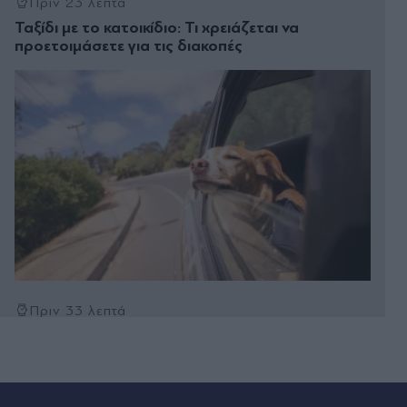
Πριν 23 λεπτά
Ταξίδι με το κατοικίδιο: Τι χρειάζεται να
προετοιμάσετε για τις διακοπές
Πριν 33 λεπτά
Δύο εκρήξεις στα Στενά του Ορμούζ: Τι ανέφερε
πλοίαρχος δεξαμενόπλοιου
Πριν 37 λεπτά