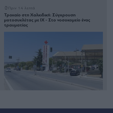
Πριν 14 λεπτά
Τροχαίο στη Χαλκιδική: Σύγκρουση
μοτοσυκλέτας με ΙΧ - Στο νοσοκομείο ένας
τραυματίας
Πριν 16 λεπτά
Θεσσαλονίκη: Χωρίς ενεργό μέτωπο η πυρκαγιά
σε χαμηλή βλάστηση στη Σίνδο