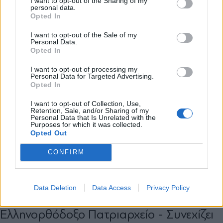
I want to opt-out of the Sharing of my
personal data.
*
Opted In
Αποδέχομαι τους
όρους χρήσης
και την πολιτική απορρήτου
I want to opt-out of the Sale of my
Personal Data.
Opted In
Εγγραφή
I want to opt-out of processing my
Personal Data for Targeted Advertising.
Opted In
X
I want to opt-out of Collection, Use,
Retention, Sale, and/or Sharing of my
Personal Data that Is Unrelated with the
Purposes for which it was collected.
Opted Out
CONFIRM
ΔΙΕΘΝΗ
18.03.2026 14:23
PARAPOLITIKA NEWSROOM
Data Deletion
Data Access
Privacy Policy
Ιεροσόλυμα: Σε διαρκή επιφυλακή το
Ελληνορθόδοξο Πατριαρχείο - Συνεχίζει