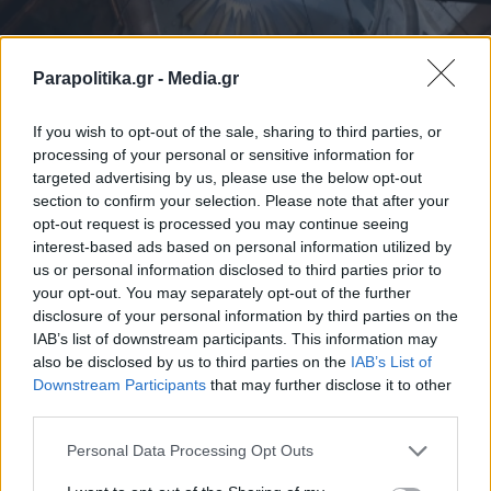
Parapolitika.gr -
Media.gr
If you wish to opt-out of the sale, sharing to third parties, or
processing of your personal or sensitive information for
targeted advertising by us, please use the below opt-out
section to confirm your selection. Please note that after your
opt-out request is processed you may continue seeing
interest-based ads based on personal information utilized by
us or personal information disclosed to third parties prior to
your opt-out. You may separately opt-out of the further
ΔΙΕΘΝΗ
29.03.2026 13:43
disclosure of your personal information by third parties on the
IAB’s list of downstream participants. This information may
PARAPOLITIKA NEWSROOM
also be disclosed by us to third parties on the
IAB’s List of
Ιερουσαλήμ: Απαγορεύτηκε η είσοδος
Εγγραφή στο newsletter
Downstream Participants
that may further disclose it to other
στον καθολικό Πατριάρχη Ιεροσολύμων
third parties.
στον Πανάγιο Τάφο την Κυριακή των
Personal Data Processing Opt Outs
Βαΐων - Η απάντηση του Πατριαρχείου