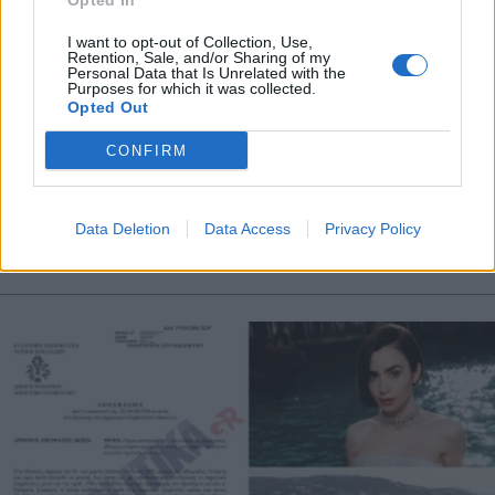
Opted In
X
I want to opt-out of Collection, Use,
Retention, Sale, and/or Sharing of my
Personal Data that Is Unrelated with the
STORIES
21.05.2026 19:24
Purposes for which it was collected.
Opted Out
PARAPOLITIKA NEWSROOM
Λίλι Κόλινς: Το μήνυμά της από τη
CONFIRM
Μύκονο - "Το Emily in Paris ταξιδεύει
στην Ελλάδα για μία τελευταία επική
Data Deletion
Data Access
Privacy Policy
περιπέτεια" (Εικόνες)