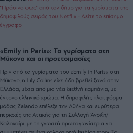
"Πράσινο φως" από τον δήμο για τα γυρίσματα της
δημοφιλούς σειράς του Netflix - Δείτε το επίσημο
έγγραφο
«Emily in Paris»: Τα γυρίσματα στη
Μύκονο και οι προετοιμασίες
Πριν από τα γυρίσµατα του «Emily in Paris» στη
Μύκονο, η Lily Collins είχε ήδη βρεθεί ξανά στην
Ελλάδα, µέσα από µια νέα διεθνή καµπάνια, µε
έντονο ελληνικό χρώµα. Η δηµοφιλής πλατφόρµα
µόδας Zalando επέλεξε την Αθήνα και ευρύτερα
περιοχές της Αττικής για τη Συλλογή Άνοιξη/
Καλοκαίρι, µε τη γνωστή πρωταγωνίστρια να
συµµετέχει σε ένα καλοκαιρινό fashion story. Τα