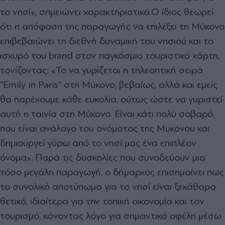
το νησί», σηµειώνει χαρακτηριστικά.
Ο ίδιος θεωρεί
ότι η απόφαση της παραγωγής να επιλέξει τη Μύκονο
επιβεβαιώνει τη διεθνή δυναµική του νησιού και το
ισχυρό του brand στον παγκόσµιο τουριστικό χάρτη,
τονίζοντας: «Το να γυρίζεται η τηλεοπτική σειρά
“Emily in Paris” στη Μύκονο, βεβαίως, αλλά και εµείς
θα παρέχουµε κάθε ευκολία, ούτως ώστε να γυριστεί
αυτή η ταινία στη Μύκονο. Είναι κάτι πολύ σοβαρό,
που είναι ανάλογο του ονόµατος της Μυκόνου και
δηµιουργεί γύρω από το νησί µας ένα επιπλέον
όνοµα».
Παρά τις δυσκολίες που συνοδεύουν µια
τόσο µεγάλη παραγωγή, ο δήµαρχος επισηµαίνει πως
το συνολικό αποτύπωµα για το νησί είναι ξεκάθαρα
θετικό, ιδιαίτερα για την τοπική οικονοµία και τον
τουρισµό, κάνοντας λόγο για σημαντικά οφέλη μέσω