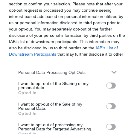
section to confirm your selection. Please note that after your
STORIES
29.05.2026 15:50
opt-out request is processed you may continue seeing
PARAPOLITIKA NEWSROOM
interest-based ads based on personal information utilized by
Emily In Paris: Τέλος τα γυρίσματα στη
us or personal information disclosed to third parties prior to
your opt-out. You may separately opt-out of the further
Μύκονο - Το μεγάλο πάρτι και η
disclosure of your personal information by third parties on the
"φυγάδευση" της Lily Collins από το νησί
IAB’s list of downstream participants. This information may
also be disclosed by us to third parties on the
IAB’s List of
(Εικόνες & Βίντεο)
Εγγραφή στο newsletter
Downstream Participants
that may further disclose it to other
third parties.
Personal Data Processing Opt Outs
I want to opt-out of the Sharing of my
personal data.
*
Opted In
Αποδέχομαι τους
όρους χρήσης
και την πολιτική απορρήτου
I want to opt-out of the Sale of my
Personal Data.
Opted In
Εγγραφή
I want to opt-out of processing my
Personal Data for Targeted Advertising.