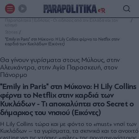
Παραπολιτικά | Ειδήσεις - Οι ειδήσεις από την Ελλάδα και τον
κόσμο
Stories
"Emily in Paris" στη Μύκονο: Η Lily Collins φέρνει το Netflix στην
καρδιά των Κυκλάδων (Εικόνες)
Θα γίνουν γυρίσµατα στους Μύλους, στην
Αλευκάντρα, στην Αγία Παρασκευή, στον
Πάνορµο
"Emily in Paris" στη Μύκονο: Η Lily Collins
φέρνει το Netflix στην καρδιά των
Κυκλάδων - Τι αποκαλύπτει στο Secret ο
δήμαρχος του νησιού (Εικόνες)
Η Lily Collins τώρα και με φόντο το «must» νησί των
Κυκλάδων – τα γυρίσματα, τα σκηνικά και το ανοιχτό
casting για τις ντόπιες «φίλες» της πρωταγωνίστριας.