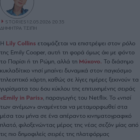
STORIES
12.05.2026 20:35
ΔΗΜΗΤΡΑ ΤΣΙΠΗ
Η
Lily Collins
ετοιµάζεται να επιστρέψει στον ρόλο
της Emily Cooper, αυτή τη φορά όµως όχι µε φόντο
το Παρίσι ή τη Ρώµη, αλλά τη
Μύκονο.
Το διάσηµο
κυκλαδίτικο νησί µπαίνει δυναµικά στον παγκόσµιο
τηλεοπτικό χάρτη, καθώς σε λίγες ηµέρες ξεκινούν τα
γυρίσµατα του 6ου κύκλου της επιτυχηµένης σειράς
«Emily in Paris»
, παραγωγής του Netflix. Το «νησί
των ανέµων» αναµένεται να µεταµορφωθεί στα
µέσα του µήνα σε ένα απέραντο κινηµατογραφικό
πλατό, φιλοξενώντας µέρος της νέας σεζόν µίας από
τις πιο δηµοφιλείς σειρές της πλατφόρµας