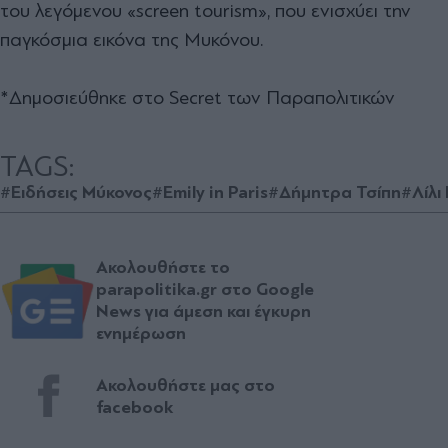
του λεγόμενου «screen tourism», που ενισχύει την
παγκόσμια εικόνα της Μυκόνου.
*Δημοσιεύθηκε στο Secret των Παραπολιτικών
TAGS:
#Ειδήσεις Μύκονος
#Emily in Paris
#Δήμητρα Τσίπη
#Λίλι
Ακολουθήστε το
parapolitika.gr στο Google
News για άμεση και έγκυρη
ενημέρωση
Ακολουθήστε μας στο
facebook