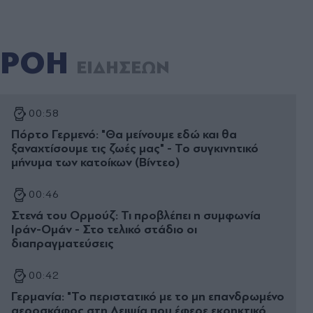
ΡΟΗ
ΕΙΔΗΣΕΩΝ
00:58
Πόρτο Γερμενό: "Θα μείνουμε εδώ και θα
ξαναχτίσουμε τις ζωές μας" - Το συγκινητικό
μήνυμα των κατοίκων (Βίντεο)
00:46
Στενά του Ορμούζ: Τι προβλέπει η συμφωνία
Ιράν-Ομάν - Στο τελικό στάδιο οι
διαπραγματεύσεις
00:42
Γερμανία: "Το περιστατικό με το μη επανδρωμένο
αεροσκάφος στη Λειψία που έφερε εκρηκτικό