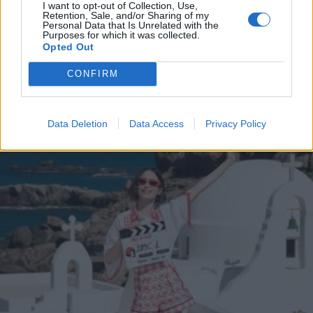
I want to opt-out of Collection, Use,
PARAPOLITIKA NEWSROOM
Retention, Sale, and/or Sharing of my
Personal Data that Is Unrelated with the
Emily In Paris: Τέλος τα γυρίσματα στη
Purposes for which it was collected.
Opted Out
Μύκονο - Το μεγάλο πάρτι και η
"φυγάδευση" της Lily Collins από το νησί
CONFIRM
(Εικόνες & Βίντεο)
Data Deletion
Data Access
Privacy Policy