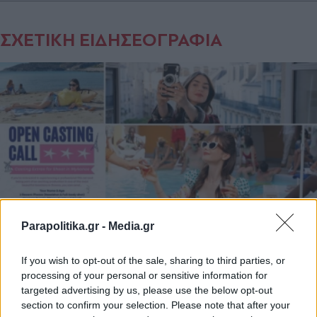
ΣΧΕΤΙΚΗ ΕΙΔΗΣΕΟΓΡΑΦΙΑ
Parapolitika.gr -
Media.gr
If you wish to opt-out of the sale, sharing to third parties, or
STORIES
12.05.2026 20:35
processing of your personal or sensitive information for
ΔΗΜΗΤΡΑ ΤΣΙΠΗ
targeted advertising by us, please use the below opt-out
section to confirm your selection. Please note that after your
"Emily in Paris" στη Μύκονο: Η Lily