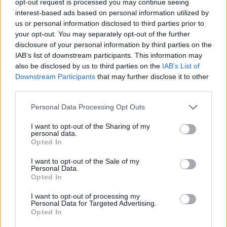
opt-out request is processed you may continue seeing
Collins φέρνει το Netflix στην καρδιά των
interest-based ads based on personal information utilized by
Κυκλάδων - Τι αποκαλύπτει στο Secret ο
us or personal information disclosed to third parties prior to
your opt-out. You may separately opt-out of the further
δήμαρχος του νησιού (Εικόνες)
disclosure of your personal information by third parties on the
IAB’s list of downstream participants. This information may
also be disclosed by us to third parties on the
IAB’s List of
Εγγραφή στο newsletter
Downstream Participants
that may further disclose it to other
third parties.
Personal Data Processing Opt Outs
I want to opt-out of the Sharing of my
personal data.
*
Opted In
Αποδέχομαι τους
όρους χρήσης
και την πολιτική απορρήτου
I want to opt-out of the Sale of my
Personal Data.
Opted In
Εγγραφή
I want to opt-out of processing my
Personal Data for Targeted Advertising.
Opted In
STORIES
29.05.2026 15:50
X