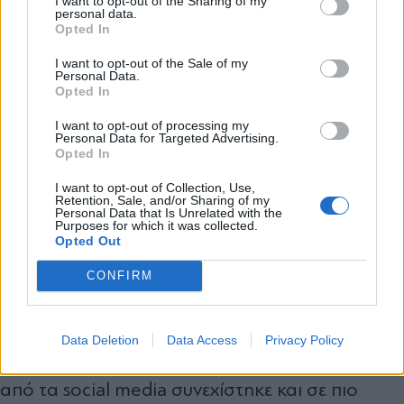
I want to opt-out of the Sharing of my
social media.
«Υπήρξε ένταση μέχρι να το
personal data.
*
Opted In
Αποδέχομαι τους
όρους χρήσης
συνηθίσουν»,
ανέφερε χαρακτηριστικά,
και την πολιτική απορρήτου
I want to opt-out of the Sale of my
εξηγώντας πως τα παιδιά αντιλαμβάνονται
Personal Data.
Opted In
συχνά τέτοιους περιορισμούς ως τιμωρία.
Εγγραφή
I want to opt-out of processing my
Personal Data for Targeted Advertising.
Opted In
Παράλληλα, στάθηκε θετικά και στη συζήτηση
X
που έχει ανοίξει γύρω από τον περιορισμό της
I want to opt-out of Collection, Use,
Retention, Sale, and/or Sharing of my
Personal Data that Is Unrelated with the
πρόσβασης στα social media για παιδιά κάτω
Purposes for which it was collected.
Opted Out
των 15 ετών, χαρακτηρίζοντας σωστή την
πρωτοβουλία της κυβέρνησης και τονίζοντας
CONFIRM
πως στόχος δεν είναι η απαγόρευση, αλλά η
ουσιαστική προστασία των παιδιών σε μια
Data Deletion
Data Access
Privacy Policy
ιδιαίτερα ευαίσθητη ηλικία. Η συζήτηση γύρω
από τα social media συνεχίστηκε και σε πιο