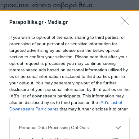
προκύπτει κάποιο σοβαρό θέμα.
Parapolitika.gr -
Media.gr
Ιδιαίτερο ενδιαφέρον είχε και η αναφορά του
στα social media και στη χρήση κινητών από
If you wish to opt-out of the sale, sharing to third parties, or
παιδιά και εφήβους, ένα θέμα που πλέον αγγίζει
processing of your personal or sensitive information for
targeted advertising by us, please use the below opt-out
σχεδόν κάθε οικογένεια. Ο ίδιος παραδέχτηκε
section to confirm your selection. Please note that after your
opt-out request is processed you may continue seeing
πως, αν μπορούσε, θα περιόριζε ακόμη
interest-based ads based on personal information utilized by
περισσότερο τη χρήση τους, αναγνωρίζοντας
us or personal information disclosed to third parties prior to
your opt-out. You may separately opt-out of the further
ωστόσο πόσο δύσκολο είναι αυτό στην πράξη
disclosure of your personal information by third parties on the
όταν, όπως είπε, «όλοι οι φίλοι έχουν». Μάλιστα,
IAB’s list of downstream participants. This information may
also be disclosed by us to third parties on the
IAB’s List of
αποκάλυψε πως στο σπίτι του χρειάστηκε να
Εγγραφή στο newsletter
Downstream Participants
that may further disclose it to other
εφαρμοστεί κανόνας ώστε τα κινητά να μένουν
third parties.
εκτός υπνοδωματίου τις βραδινές ώρες, καθώς
Personal Data Processing Opt Outs
τα παιδιά συχνά έμεναν ξύπνια μέχρι αργά στα