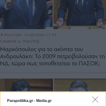
ΠΟΛΙΤΙΚΗ
14.05.2026 17:19
ΓΙΑΝΝΗΣ Α. ΠΟΛΙΤΗΣ
Μαρκόπουλος για το ακίνητο του
Ανδρουλάκη: Το 2009 πετροβολούσαν τη
ΝΔ, τώρα πως τοποθετείται το ΠΑΣΟΚ;
Parapolitika.gr -
Media.gr