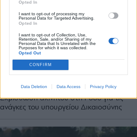
Opted In
Εγγραφή
I want to opt-out of processing my
Personal Data for Targeted Advertising.
Opted In
X
I want to opt-out of Collection, Use,
Retention, Sale, and/or Sharing of my
Personal Data that Is Unrelated with the
Purposes for which it was collected.
Opted Out
CONFIRM
ΠΟΛΙΤΙΚΗ
06.03.2026 17:51
Data Deletion
Data Access
Privacy Policy
PARAPOLITIKA NEWSROOM
Εκμίσθωση ακινήτου στη Ρόδο για τις
ανάγκες του υπουργείου Δικαιοσύνης