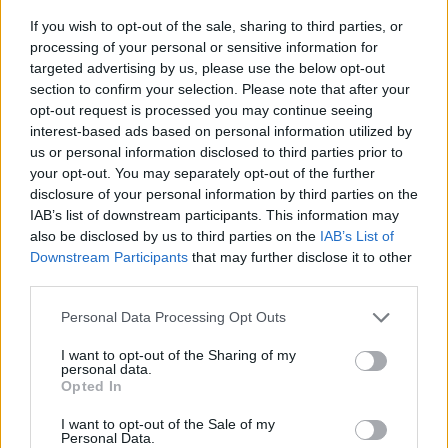
If you wish to opt-out of the sale, sharing to third parties, or
processing of your personal or sensitive information for
targeted advertising by us, please use the below opt-out
section to confirm your selection. Please note that after your
opt-out request is processed you may continue seeing
interest-based ads based on personal information utilized by
us or personal information disclosed to third parties prior to
your opt-out. You may separately opt-out of the further
ΠΟΛΙΤΙΚΗ
14.05.2026 12:18
disclosure of your personal information by third parties on the
PARAPOLITIKA NEWSROOM
IAB’s list of downstream participants. This information may
Άγρια κόντρα Ανδρουλάκη & Γεωργιάδη:
also be disclosed by us to third parties on the
IAB’s List of
Εγγραφή στο newsletter
Downstream Participants
that may further disclose it to other
"Πάμε και στα δικαστήρια να τα πούμε
third parties.
και εκεί μετά χαράς" - "Η συκοφαντία και
η πολιτική αλητεία έχουν κοντά πόδια"
Personal Data Processing Opt Outs
(Βίντεο)
I want to opt-out of the Sharing of my
personal data.
*
Opted In
Αποδέχομαι τους
όρους χρήσης
και την πολιτική απορρήτου
I want to opt-out of the Sale of my
Personal Data.