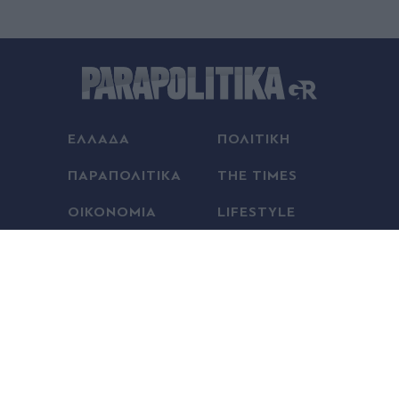
00:58
Τραμπ: "Είμαι πολύ ικανοποιημένος με τον
Χέγσκεθ" - Έβαλε τέλος στα σενάρια περί ρήξης
00:41
Χαλκίδα: Στο νοσοκομείο 30χρονη μετά από
ΕΛΛΑΔΑ
ΠΟΛΙΤΙΚΗ
πτώση από τη γέφυρα
ΠΑΡΑΠΟΛΙΤΙΚΑ
THE TIMES
00:37
ΟΙΚΟΝΟΜΙΑ
LIFESTYLE
Ο αδελφός της Αντζελίνα Τζολί αποκάλυψε ότι
είναι γκέι: "Κουράστηκα να κρύβομαι" - Η
ΔΙΕΘΝΗ
ΑΘΛΗΤΙΚΑ ΝΕΑ
επιστολή και το μήνυμα προς την οικογένειά του
(Εικόνες)
MEDIA
VIRAL
00:36
QUIZ
Αλέσιο Λίσι: "Μας άξιζε κάτι καλύτερο - Πιστεύω
στην πρόκριση, αλλά πρέπει να διορθώσουμε τα
πρώτα λεπτά"
Eγγραφείτε στο Newsletter μας