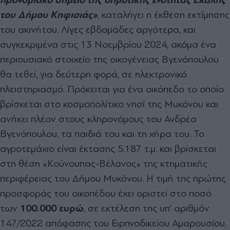
του ∆ήµου Κηφισιάς»
, καταλήγει η έκθεση εκτίµησης
του ακινήτου. Λίγες εβδοµάδες αργότερα, και
συγκεκριµένα στις 13 Νοεµβρίου 2024, ακόµα ένα
περιουσιακό στοιχείο της οικογένειας Βγενόπουλου
θα τεθεί, για δεύτερη φορά, σε ηλεκτρονικό
πλειστηριασµό. Πρόκειται για ένα οικόπεδο το οποίο
βρίσκεται στο κοσµοπολίτικο νησί της Μυκόνου και
ανήκει πλέον στους κληρονόµους του Ανδρέα
Βγενόπουλου, τα παιδιά του και τη χήρα του. Το
αγροτεµάχιο είναι έκτασης 5.187 τ.µ. και βρίσκεται
στη θέση «Κούνουπας-Βέλανος» της κτηµατικής
περιφέρειας του ∆ήµου Μυκόνου. Η τιµή της πρώτης
προσφοράς του οικοπέδου έχει οριστεί στο ποσό
των
100.000 ευρώ
, σε εκτέλεση της υπ’ αριθµόν
147/2022 απόφασης του Ειρηνοδικείου Αµαρουσίου,