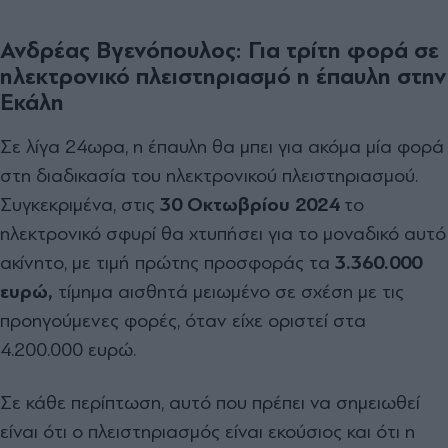
Ανδρέας Βγενόπουλος: Για τρίτη φορά σε
ηλεκτρονικό πλειστηριασμό η έπαυλη στην
Εκάλη
Σε λίγα 24ωρα, η έπαυλη θα µπει για ακόµα µία φορά
στη διαδικασία του ηλεκτρονικού πλειστηριασµού.
Συγκεκριµένα, στις
30 Οκτωβρίου 2024
το
ηλεκτρονικό σφυρί θα χτυπήσει για το µοναδικό αυτό
ακίνητο, µε τιµή πρώτης προσφοράς τα
3.360.000
ευρώ,
τίµηµα αισθητά µειωµένο σε σχέση µε τις
προηγούµενες φορές, όταν είχε οριστεί στα
4.200.000 ευρώ.
Σε κάθε περίπτωση, αυτό που πρέπει να σηµειωθεί
είναι ότι ο πλειστηριασµός είναι εκούσιος και ότι η