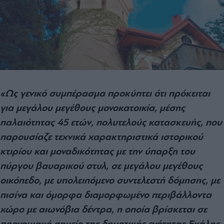
«Ως γενικό συµπέρασµα προκύπτει ότι πρόκειται
για µεγάλου µεγέθους µονοκατοικία, µέσης
παλαιότητας 45 ετών, πολυτελούς κατασκευής, που
παρουσίαζε τεχνικά χαρακτηριστικά ιστορικού
κτιρίου και µοναδικότητας µε την ύπαρξη του
πύργου βαυαρικού στυλ, σε µεγάλου µεγέθους
οικόπεδο, µε υπολειπόµενο συντελεστή δόµησης, µε
πισίνα και όµορφα διαµορφωµένο περιβάλλοντα
χώρο µε αιωνόβια δέντρα, η οποία βρίσκεται σε
προνοµιακό σηµείο της δηµοτικής ενότητας Εκάλης