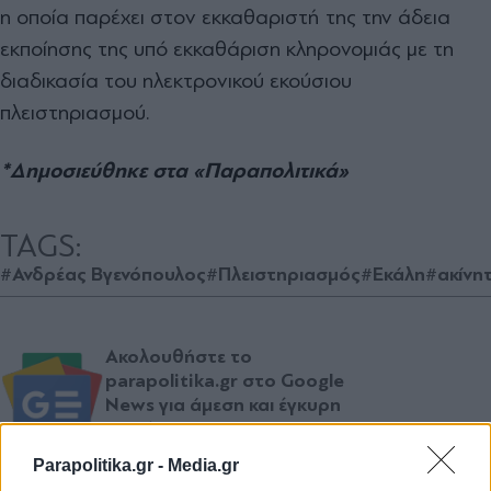
η οποία παρέχει στον εκκαθαριστή της την άδεια
εκποίησης της υπό εκκαθάριση κληρονοµιάς µε τη
διαδικασία του ηλεκτρονικού εκούσιου
πλειστηριασµού.
*Δημοσιεύθηκε στα «Παραπολιτικά»
TAGS:
#Ανδρέας Βγενόπουλος
#Πλειστηριασμός
#Εκάλη
#ακίνη
Ακολουθήστε το
parapolitika.gr στο Google
News για άμεση και έγκυρη
ενημέρωση
Parapolitika.gr -
Media.gr
Ακολουθήστε μας στο