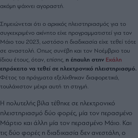
ακόµη ψάχνει αγοραστή.
Σηµειώνεται ότι ο αρχικός πλειστηριασµός για το
συγκεκριµένο ακίνητο είχε προγραµµατιστεί για τον
Μάιο του 2023, ωστόσο η διαδικασία είχε τεθεί τότε
σε αναστολή. Οπως συνέβη και τον Νοέµβριο του
ίδιου έτους, όταν, επίσης,
η έπαυλη στην
Εκάλη
επρόκειτο να τεθεί σε ηλεκτρονικό πλειστηριασµό.
Φέτος τα πράγµατα εξελίχθηκαν διαφορετικά,
τουλάχιστον µέχρι αυτή τη στιγµή.
Η πολυτελής βίλα τέθηκε σε ηλεκτρονικό
πλειστηριασµό δύο φορές, µία τον περασµένο
Μάρτιο και άλλη µία τον περασµένο Μάιο. Και
τις δύο φορές η διαδικασία δεν ανεστάλη, ο