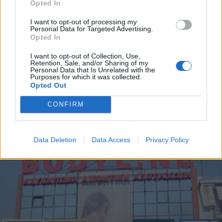
Opted In
Εγγραφή
I want to opt-out of processing my
Personal Data for Targeted Advertising.
Opted In
ΕΛΛΑΔΑ
08.01.2025 17:58
X
PARAPOLITIKA NEWSROOM
I want to opt-out of Collection, Use,
Retention, Sale, and/or Sharing of my
Πωλήθηκε η εμβληματική βίλα του
Personal Data that Is Unrelated with the
Purposes for which it was collected.
Ανδρέα Βγενόπουλου για 3,36
Opted Out
εκατομμύρια - Μυστήριο με το όνομα
CONFIRM
του νέου ιδιοκτήτη (Εικόνες)
Data Deletion
Data Access
Privacy Policy