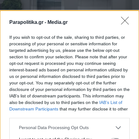
Parapolitika.gr -
Media.gr
If you wish to opt-out of the sale, sharing to third parties, or
processing of your personal or sensitive information for
targeted advertising by us, please use the below opt-out
section to confirm your selection. Please note that after your
opt-out request is processed you may continue seeing
ΕΛΛΑΔΑ
25.06.2025 19:02
interest-based ads based on personal information utilized by
us or personal information disclosed to third parties prior to
PARAPOLITIKA NEWSROOM
your opt-out. You may separately opt-out of the further
Ασανσέρ: Μητρώο Απογραφής για πλήρη
disclosure of your personal information by third parties on the
καταγραφή, αρχές Ιουλίου ανοίγει η
IAB’s list of downstream participants. This information may
also be disclosed by us to third parties on the
IAB’s List of
πλατφόρμα - Ποιοι μπορούν να
Εγγραφή στο newsletter
Downstream Participants
that may further disclose it to other
"τρέξουν" τη διαδικασία, αναλυτικά τα
third parties.
βήματα
Personal Data Processing Opt Outs