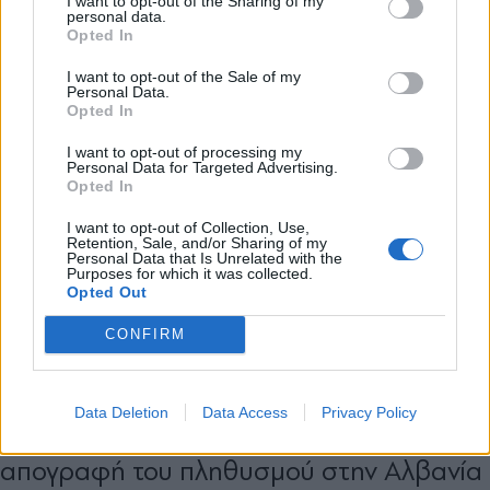
I want to opt-out of the Sharing of my
personal data.
*
Opted In
Αποδέχομαι τους
όρους χρήσης
και την πολιτική απορρήτου
I want to opt-out of the Sale of my
Personal Data.
Opted In
Εγγραφή
I want to opt-out of processing my
Personal Data for Targeted Advertising.
Opted In
X
I want to opt-out of Collection, Use,
Retention, Sale, and/or Sharing of my
Personal Data that Is Unrelated with the
Purposes for which it was collected.
Opted Out
CONFIRM
ΔΙΕΘΝΗ
29.06.2024 19:47
PARAPOLITIKA NEWSROOM
Βόρεια Μακεδονία: Ανακαλεί τον πρέσβη
Data Deletion
Data Access
Privacy Policy
της στα Τίρανα - Διαμαρτυρία για την
απογραφή του πληθυσμού στην Αλβανία