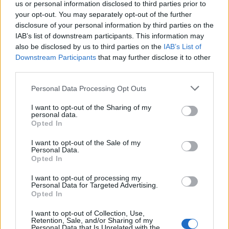
us or personal information disclosed to third parties prior to
αντιδράσεις οι δηλώσεις του δικηγόρου
your opt-out. You may separately opt-out of the further
disclosure of your personal information by third parties on the
του 33χρονου - «Ήταν αναπτυγμένη, είχε
IAB’s list of downstream participants. This information may
γίνει πιο γρήγορα γυναίκα» (Βίντεο)
also be disclosed by us to third parties on the
IAB’s List of
Εγγραφή στο newsletter
Downstream Participants
that may further disclose it to other
third parties.
Personal Data Processing Opt Outs
I want to opt-out of the Sharing of my
personal data.
*
Opted In
Αποδέχομαι τους
όρους χρήσης
και την πολιτική απορρήτου
I want to opt-out of the Sale of my
Personal Data.
Opted In
Εγγραφή
I want to opt-out of processing my
Personal Data for Targeted Advertising.
Opted In
X
I want to opt-out of Collection, Use,
Retention, Sale, and/or Sharing of my
Personal Data that Is Unrelated with the