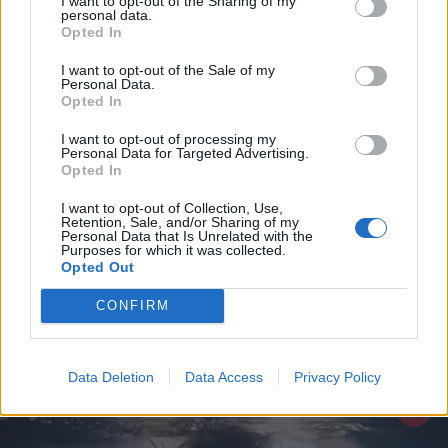
I want to opt-out of the Sharing of my
personal data.
*
Opted In
Αποδέχομαι τους
όρους χρήσης
και την πολιτική απορρήτου
I want to opt-out of the Sale of my
Personal Data.
Opted In
Εγγραφή
I want to opt-out of processing my
Personal Data for Targeted Advertising.
ΕΛΛΑΔΑ
22.09.2025 19:27
Opted In
PARAPOLITIKA NEWSROOM
X
I want to opt-out of Collection, Use,
"Μυστήριο" στη Χαλκιδική: Αναζητείται ο
Retention, Sale, and/or Sharing of my
Personal Data that Is Unrelated with the
δραπέτης των φυλακών Κασσάνδρας -
Purposes for which it was collected.
Opted Out
Δεν επιτέθηκε αυτός στη τουρίστρια, λένε
οι Αρχές
CONFIRM
Data Deletion
Data Access
Privacy Policy