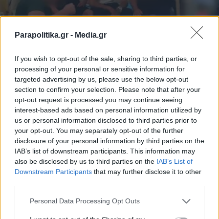
Parapolitika.gr -
Media.gr
ΕΛΛΑΔΑ
25.09.2025 19:41
If you wish to opt-out of the sale, sharing to third parties, or
PARAPOLITIKA NEWSROOM
processing of your personal or sensitive information for
Απίστευτο: Ο δραπέτης των φυλακών
targeted advertising by us, please use the below opt-out
section to confirm your selection. Please note that after your
Κασσάνδρας παραμένει ασύλληπτος και
opt-out request is processed you may continue seeing
βγήκε στην τηλεόραση - "Με στεναχωρεί
interest-based ads based on personal information utilized by
us or personal information disclosed to third parties prior to
όλο αυτό"
your opt-out. You may separately opt-out of the further
disclosure of your personal information by third parties on the
IAB’s list of downstream participants. This information may
also be disclosed by us to third parties on the
IAB’s List of
Εγγραφή στο newsletter
Downstream Participants
that may further disclose it to other
third parties.
Personal Data Processing Opt Outs