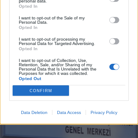
personal data.
ΔΙΕΘΝΗ
24.07.2024 12:54
*
Opted In
Αποδέχομαι τους
όρους χρήσης
ΣΠΥΡΟΣ ΣΕΡΜΠΕΤΗΣ - ΠΑΠΠΑΣ
και την πολιτική απορρήτου
I want to opt-out of the Sale of my
Νέα πρόκληση Ερντογάν: Θα
Personal Data.
Opted In
συνεχίσουμε να προστατεύουμε την
Εγγραφή
I want to opt-out of processing my
"τουρκική" μειονότητα στη Θράκη -
Personal Data for Targeted Advertising.
Opted In
"Ειρηνευτική" η επιχείρηση στην Κύπρο
X
I want to opt-out of Collection, Use,
Retention, Sale, and/or Sharing of my
Personal Data that Is Unrelated with the
Purposes for which it was collected.
Opted Out
CONFIRM
Data Deletion
Data Access
Privacy Policy