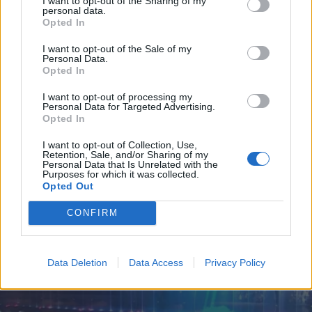
I want to opt-out of the Sharing of my
personal data.
*
Opted In
Αποδέχομαι τους
όρους χρήσης
και την πολιτική απορρήτου
I want to opt-out of the Sale of my
Personal Data.
ΠΟΛΙΤΙΣΜΟΣ
27.05.2024 14:23
Opted In
Εγγραφή
PARAPOLITIKA NEWSROOM
I want to opt-out of processing my
Personal Data for Targeted Advertising.
ΕΜΣΤ: Ελεύθερη είσοδος και μουσική
Opted In
βραδιά στην ταράτσα του μουσείου την
X
I want to opt-out of Collection, Use,
Πέμπτη 30 Μαΐου
Retention, Sale, and/or Sharing of my
Personal Data that Is Unrelated with the
Purposes for which it was collected.
Opted Out
CONFIRM
Data Deletion
Data Access
Privacy Policy