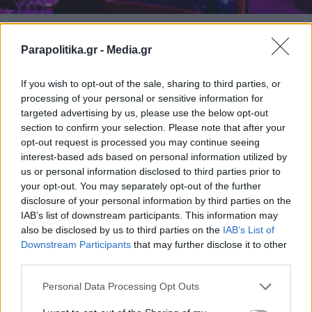
ΑΘΛΗΤΙΚΑ ΝΕΑ
30.07.2024 00:38
Parapolitika.gr -
Media.gr
PARAPOLITIKA NEWSROOM
Ολυμπιακοί Αγώνες 2024: Στριπτιζάδικο
If you wish to opt-out of the sale, sharing to third parties, or
στο Παρίσι προσφέρει... δωρεάν είσοδο
processing of your personal or sensitive information for
σε αθλητές και δημοσιογράφους - Οι
targeted advertising by us, please use the below opt-out
section to confirm your selection. Please note that after your
κανόνες που πρέπει να τηρούν
opt-out request is processed you may continue seeing
interest-based ads based on personal information utilized by
us or personal information disclosed to third parties prior to
your opt-out. You may separately opt-out of the further
disclosure of your personal information by third parties on the
IAB’s list of downstream participants. This information may
also be disclosed by us to third parties on the
IAB’s List of
Εγγραφή στο newsletter
Downstream Participants
that may further disclose it to other
third parties.
Personal Data Processing Opt Outs