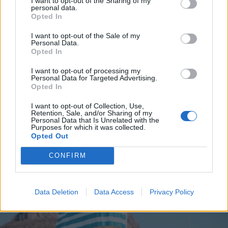
I want to opt-out of the Sharing of my
personal data.
*
Opted In
Αποδέχομαι τους
όρους χρήσης
και την πολιτική απορρήτου
I want to opt-out of the Sale of my
Personal Data.
Opted In
Εγγραφή
I want to opt-out of processing my
Personal Data for Targeted Advertising.
ΕΛΛΑΔΑ
04.08.2025 17:16
Opted In
PARAPOLITIKA NEWSROOM
X
I want to opt-out of Collection, Use,
Λειψυδρία στα ελληνικά νησιά: Το 50 %
Retention, Sale, and/or Sharing of my
Personal Data that Is Unrelated with the
του πόσιμου νερού χάνεται προτού
Purposes for which it was collected.
Opted Out
φτάσει στη βρύση
CONFIRM
Data Deletion
Data Access
Privacy Policy