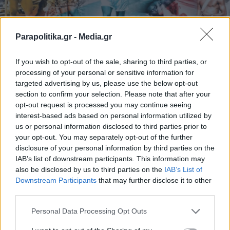
Parapolitika.gr -
Media.gr
If you wish to opt-out of the sale, sharing to third parties, or
STORIES
04.08.2025 20:30
processing of your personal or sensitive information for
ΓΙΩΡΓΟΣ ΧΡΗΣΤΑΚΟΣ
targeted advertising by us, please use the below opt-out
section to confirm your selection. Please note that after your
Τα ελληνικά νησιά έγιναν..."Champions
opt-out request is processed you may continue seeing
League" - Ποιες παραλίες προτίμησαν οι
interest-based ads based on personal information utilized by
us or personal information disclosed to third parties prior to
διάσημοι σταρ του ποδοσφαίρου
your opt-out. You may separately opt-out of the further
disclosure of your personal information by third parties on the
IAB’s list of downstream participants. This information may
also be disclosed by us to third parties on the
IAB’s List of
Εγγραφή στο newsletter
Downstream Participants
that may further disclose it to other
third parties.
Personal Data Processing Opt Outs