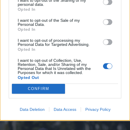
I want to opt-out of the Sharing of my
personal data.
*
Opted In
Αποδέχομαι τους
όρους χρήσης
και την πολιτική απορρήτου
I want to opt-out of the Sale of my
Personal Data.
Opted In
Εγγραφή
I want to opt-out of processing my
Personal Data for Targeted Advertising.
Opted In
ΕΛΛΑΔΑ
21.06.2026 15:40
X
I want to opt-out of Collection, Use,
PARAPOLITIKA NEWSROOM
Retention, Sale, and/or Sharing of my
Personal Data that Is Unrelated with the
Δολοφονία Σταυρούλας Λεβεντάκη στα
Purposes for which it was collected.
Opted Out
Χανιά: Το βίντεο που "έκαψε" τον
43χρονο - Το διέγραψε, αλλά το
CONFIRM
ανέκτησε η ΕΛΑΣ
Data Deletion
Data Access
Privacy Policy