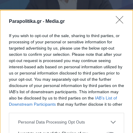
Parapolitika.gr -
Media.gr
ΕΛΛΑΔΑ
26.06.2026 09:50
If you wish to opt-out of the sale, sharing to third parties, or
PARAPOLITIKA NEWSROOM
processing of your personal or sensitive information for
Μπαλάσκας: Tι αναφέρει ο δικηγόρος
targeted advertising by us, please use the below opt-out
section to confirm your selection. Please note that after your
του μετά τη μήνυση των αξιωματικών της
opt-out request is processed you may continue seeing
ΕΛΑΣ για την υπόθεση της Σταυρούλας
interest-based ads based on personal information utilized by
us or personal information disclosed to third parties prior to
Λεβεντάκη - "Έχει ήδη ζητήσει
your opt-out. You may separately opt-out of the further
συγγνώμη"
disclosure of your personal information by third parties on the
IAB’s list of downstream participants. This information may
also be disclosed by us to third parties on the
IAB’s List of
Εγγραφή στο newsletter
Downstream Participants
that may further disclose it to other
third parties.
Personal Data Processing Opt Outs