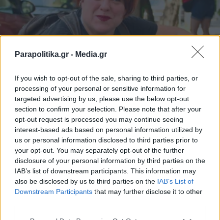
Parapolitika.gr -
Media.gr
If you wish to opt-out of the sale, sharing to third parties, or
processing of your personal or sensitive information for
targeted advertising by us, please use the below opt-out
section to confirm your selection. Please note that after your
opt-out request is processed you may continue seeing
ΕΛΛΑΔΑ
09.01.2025 23:28
interest-based ads based on personal information utilized by
us or personal information disclosed to third parties prior to
PARAPOLITIKA NEWSROOM
your opt-out. You may separately opt-out of the further
Χαλάνδρι: Mισαναπηρική επίθεση από
disclosure of your personal information by third parties on the
οδηγό τρόλεϊ σε επιβάτη - "Δεν είστε
IAB’s list of downstream participants. This information may
also be disclosed by us to third parties on the
IAB’s List of
τυφλή, με κοροϊδεύετε"
Εγγραφή στο newsletter
Downstream Participants
that may further disclose it to other
third parties.