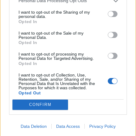
Personal Data Processing Opt Outs
I want to opt-out of the Sharing of my
personal data.
*
Opted In
Αποδέχομαι τους
όρους χρήσης
και την πολιτική απορρήτου
I want to opt-out of the Sale of my
Personal Data.
Opted In
Εγγραφή
I want to opt-out of processing my
Personal Data for Targeted Advertising.
Opted In
X
I want to opt-out of Collection, Use,
Retention, Sale, and/or Sharing of my
Personal Data that Is Unrelated with the
ΕΛΛΑΔΑ
17.12.2024 17:22
Purposes for which it was collected.
Opted Out
PARAPOLITIKA NEWSROOM
Ηράκλειο: Αναστάτωση στο αεροδρόμιο
CONFIRM
- Αναγκαστική προσγείωση αεροπλάνου
Data Deletion
Data Access
Privacy Policy