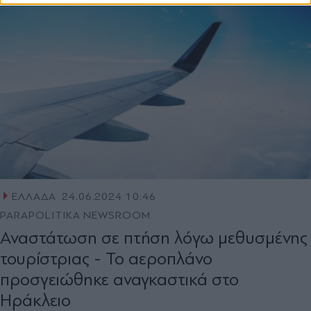
ΕΛΛΑΔΑ
24.06.2024 10:46
PARAPOLITIKA NEWSROOM
Αναστάτωση σε πτήση λόγω μεθυσμένης
τουρίστριας - Το αεροπλάνο
προσγειώθηκε αναγκαστικά στο
Ηράκλειο