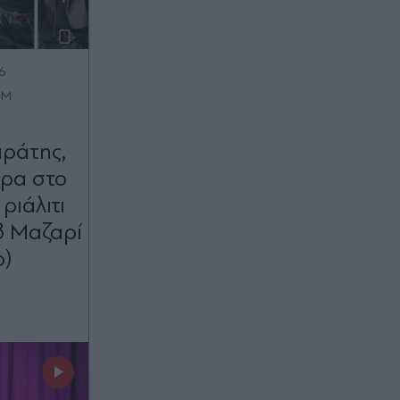
6
OM
ράτης,
ίρα στο
ριάλιτι
β Μαζαρί
ο)