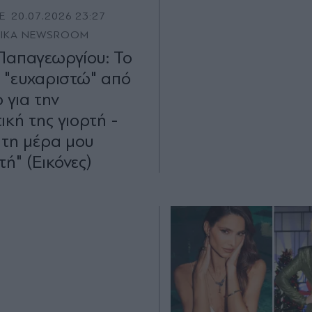
E
20.07.2026 23:27
TIKA NEWSROOM
Παπαγεωργίου: Το
 "ευχαριστώ" από
 για την
ική της γιορτή -
 τη μέρα μου
ή" (Εικόνες)