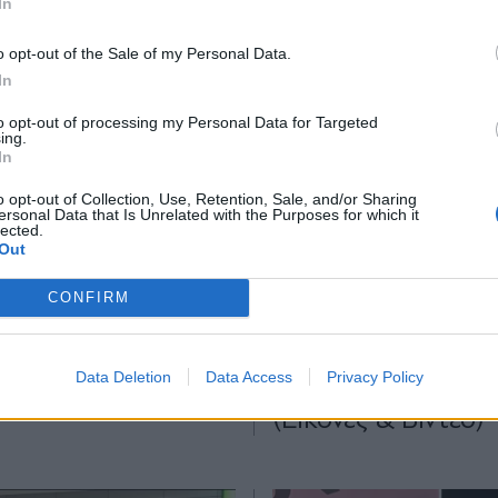
In
*
o opt-out of the Sale of my Personal Data.
Αποδέχομαι τους
όρους χρήσης
In
και την πολιτική απορρήτου
to opt-out of processing my Personal Data for Targeted
ing.
Εγγραφή
In
E
11.05.2026 16:07
MEDIA
08.05.2026 16:3
o opt-out of Collection, Use, Retention, Sale, and/or Sharing
TIKA NEWSROOM
ersonal Data that Is Unrelated with the Purposes for which it
PARAPOLITIKA NEWSRO
lected.
X
α Παπαγεωργίου
GNTM: Είναι επίση
Out
χαστρο της
Μπέττυ Μαγγίρα σ
CONFIRM
ύνης για
κριτική επιτροπή μ
ντική δυσφήμιση
Παπαγεωργίου, Μα
Data Deletion
Data Access
Privacy Policy
νας Χριστοπούλου
Γαβαλά και Μπρά
(Εικόνες & Βίντεο)