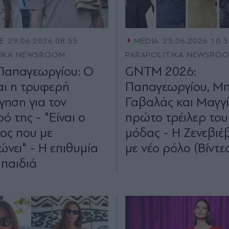
E
29.06.2026 08:55
MEDIA
25.06.2026 10:3
TIKA NEWSROOM
PARAPOLITIKA NEWSRO
Παπαγεωργίου: Ο
GNTM 2026:
αι η τρυφερή
Παπαγεωργίου, Μπ
γηση για τον
Γαβαλάς και Μαγγ
 της - "Είναι ο
πρώτο τρέιλερ του 
ος που με
μόδας - Η Ζενεβιέ
ώνει" - Η επιθυμία
με νέο ρόλο (Βίντε
 παιδιά