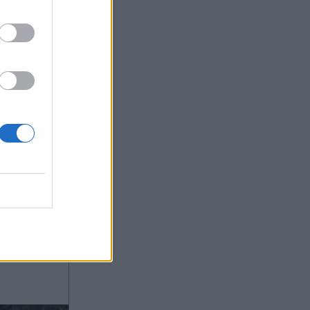
1
OM
μο, η
την
αζί με
ζαρί,
τη