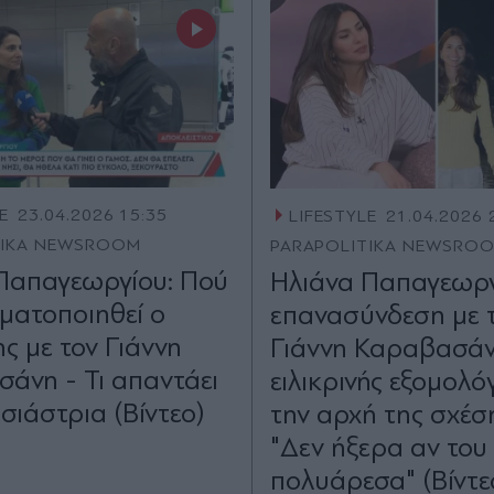
E
23.04.2026 15:35
LIFESTYLE
21.04.2026 
TIKA NEWSROOM
PARAPOLITIKA NEWSRO
Παπαγεωργίου: Πού
Ηλιάνα Παπαγεωργ
ματοποιηθεί ο
επανασύνδεση με 
ς με τον Γιάννη
Γιάννη Καραβασάν
άνη - Τι απαντάει
ειλικρινής εξομολό
σιάστρια (Βίντεο)
την αρχή της σχέση
"Δεν ήξερα αν του
πολυάρεσα" (Βίντε