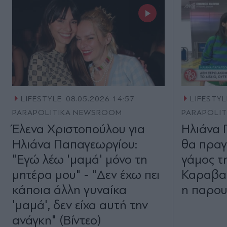
LIFESTYLE
08.05.2026 14:57
LIFESTYL
PARAPOLITIKA NEWSROOM
PARAPOLI
Έλενα Χριστοπούλου για
Ηλιάνα 
Ηλιάνα Παπαγεωργίου:
θα πραγ
"Εγώ λέω 'μαμά' μόνο τη
γάμος τη
μητέρα μου" - "Δεν έχω πει
Καραβασ
κάποια άλλη γυναίκα
η παρου
'μαμά', δεν είχα αυτή την
ανάγκη" (Βίντεο)