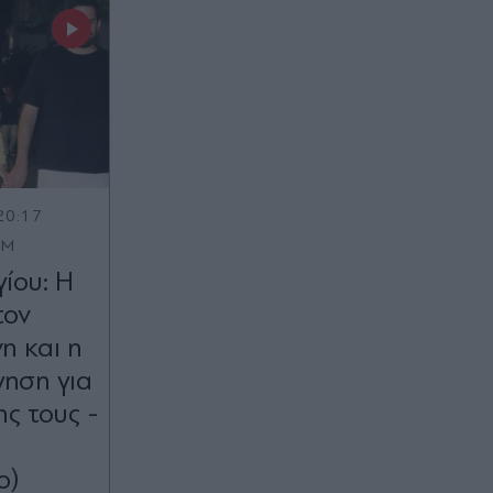
20:17
OM
ίου: Η
τον
η και η
γηση για
ς τους -
ο)