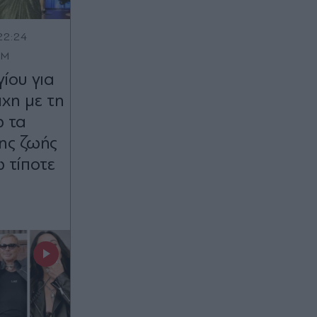
22:24
OM
ίου για
άχη με τη
ω τα
ης ζωής
 τίποτε