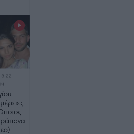
18:22
OM
γίου
μέρειες
"Όποιος
αράπονα
εο)