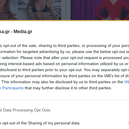
ka.gr -
Media.gr
E
02.06.2026 11:24
MEDIA
12.05.2026 14:5
to opt-out of the sale, sharing to third parties, or processing of your per
TIKA NEWSROOM
PARAPOLITIKA NEWSRO
formation for targeted advertising by us, please use the below opt-out s
Παπαγεωργίου: Οι
Ηλιάνα Παπαγεωργ
r selection. Please note that after your opt-out request is processed y
eing interest-based ads based on personal information utilized by us or
ιακές
αλλαγές στο GNTM
disclosed to third parties prior to your opt-out. You may separately opt-
φίες με μπικίνι στη
Μπέττυ Μαγγίρα κ
losure of your personal information by third parties on the IAB’s list of
και το μήνυμα για
γάμος που περιμένε
. This information may also be disclosed by us to third parties on the
IA
Participants
that may further disclose it to other third parties.
αλήνιο τριήμερο
"Φέτος θα είμαι στ
Εγγραφή στο
)
κριτική επιτροπή" (
newsletter
l Data Processing Opt Outs
o opt-out of the Sharing of my personal data.