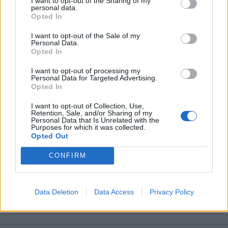
I want to opt-out of the Sharing of my
personal data.
*
Opted In
Αποδέχομαι τους
όρους χρήσης
και την πολιτική απορρήτου
I want to opt-out of the Sale of my
Personal Data.
Opted In
Εγγραφή
I want to opt-out of processing my
Personal Data for Targeted Advertising.
Opted In
X
I want to opt-out of Collection, Use,
Retention, Sale, and/or Sharing of my
Personal Data that Is Unrelated with the
Purposes for which it was collected.
Opted Out
LIFESTYLE
24.06.2025 12:07
CONFIRM
PARAPOLITIKA NEWSROOM
Η Σοφία Καρβέλα μιλά για τον όγκο που
εντόπισε στο στήθος: "Φοβόμουν να
Data Deletion
Data Access
Privacy Policy
μάθω τι μπορεί να είναι"