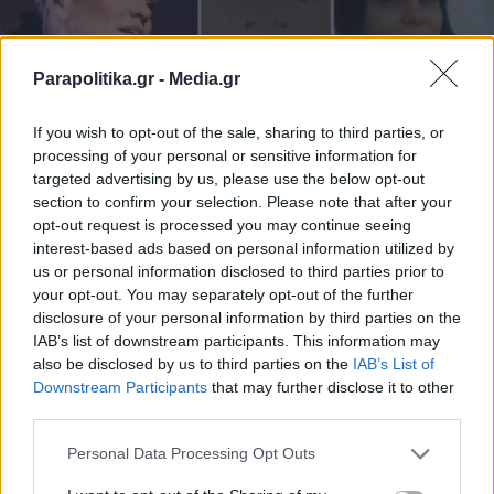
Parapolitika.gr -
Media.gr
If you wish to opt-out of the sale, sharing to third parties, or
processing of your personal or sensitive information for
targeted advertising by us, please use the below opt-out
section to confirm your selection. Please note that after your
opt-out request is processed you may continue seeing
LIFESTYLE
24.06.2025 14:20
interest-based ads based on personal information utilized by
us or personal information disclosed to third parties prior to
PARAPOLITIKA NEWSROOM
your opt-out. You may separately opt-out of the further
Jessie J: Η συγκλονιστική μάχη της με τον
disclosure of your personal information by third parties on the
καρκίνο του μαστού - Η ανάρρωση και
IAB’s list of downstream participants. This information may
also be disclosed by us to third parties on the
IAB’s List of
τα συγκινητικά στιγμιότυπα (Βίντεο &
Εγγραφή στο newsletter
Downstream Participants
that may further disclose it to other
Εικόνες)
third parties.
Personal Data Processing Opt Outs