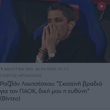
ΑΘΛΗΤΙΚΑ ΝΕΑ
26.04.2026 01:15
ΓΙΩΡΓΟΣ ΜΠΟΚΟΛΟΣ
Ραζβάν Λουτσέσκου: "Σκοτεινή βραδιά
για τον ΠΑΟΚ, δική μου η ευθύνη"
(Βίντεο)