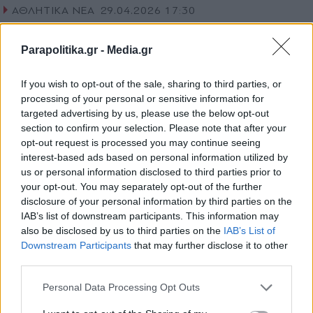
ΑΘΛΗΤΙΚΑ ΝΕΑ
29.04.2026 17:30
ΘΕΜΗΣ ΛΙΟΥΔΑΚΗΣ
Μεγάλη κίνηση από τον Ηλία
Parapolitika.gr -
Media.gr
Πουρσανίδη: Πήγε το Κύπελλο στο μνήμα
If you wish to opt-out of the sale, sharing to third parties, or
του Μανώλη Λιδάκη
processing of your personal or sensitive information for
targeted advertising by us, please use the below opt-out
section to confirm your selection. Please note that after your
opt-out request is processed you may continue seeing
interest-based ads based on personal information utilized by
us or personal information disclosed to third parties prior to
your opt-out. You may separately opt-out of the further
disclosure of your personal information by third parties on the
IAB’s list of downstream participants. This information may
also be disclosed by us to third parties on the
IAB’s List of
Εγγραφή στο newsletter
Downstream Participants
that may further disclose it to other
third parties.
Personal Data Processing Opt Outs