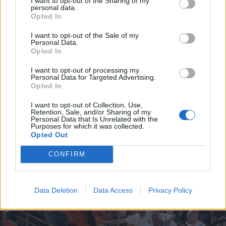
I want to opt-out of the Sharing of my
personal data.
*
Opted In
Αποδέχομαι τους
όρους χρήσης
ΑΘΛΗΤΙΚΑ ΝΕΑ
28.04.2026 09:30
και την πολιτική απορρήτου
ΣΟΦΙΑ ΚΑΡΑΚΑΣΙΔΗ
I want to opt-out of the Sale of my
Personal Data.
ΟΦΗ: Η συγκινητική ανάρτηση του
Opted In
Εγγραφή
Χρήστου Κόντη μετά την κατάκτηση του
I want to opt-out of processing my
Personal Data for Targeted Advertising.
Κυπέλλου! - "Αυτό το συναίσθημα δεν
Opted In
περιγράφεται εύκολα"
X
I want to opt-out of Collection, Use,
Retention, Sale, and/or Sharing of my
Personal Data that Is Unrelated with the
Purposes for which it was collected.
Opted Out
CONFIRM
Data Deletion
Data Access
Privacy Policy