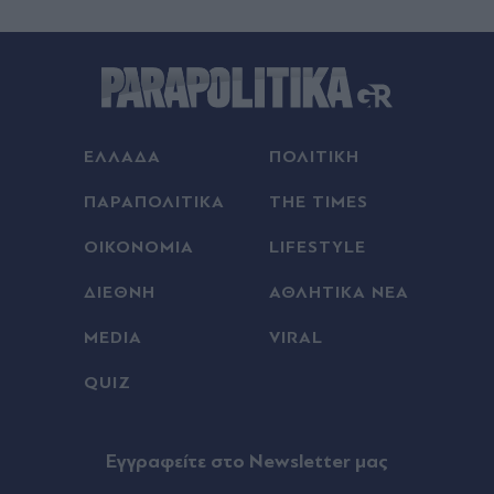
Σύγκρουση πυραύλου της SpaceX με τη Σελήνη:
Οι εικόνες πριν και μετά
Πριν 30 λεπτά
Αλεξανδρούπολη: Χειροπέδες σε άνδρα που
επιδείκνυε τα γεννητικά του όργανα σε ανήλικες
ΕΛΛΑΔΑ
ΠΟΛΙΤΙΚΗ
στην Άβαντα - Eίχε συλληφθεί πριν λίγες ημέρες
για τον ίδιο λόγο
ΠΑΡΑΠΟΛΙΤΙΚΑ
THE TIMES
ΟΙΚΟΝΟΜΙΑ
LIFESTYLE
Πριν 30 λεπτά
Φωτιές: Αυτές είναι οι έξι εβδομάδες που
ΔΙΕΘΝΗ
ΑΘΛΗΤΙΚΑ ΝΕΑ
ξεσπούν οι μεγαλύτερες πυρκαγιές - Νέα
μελτέμια από την Κυριακή (Πίνακας)
MEDIA
VIRAL
QUIZ
Πριν 31 λεπτά
Κυψέλη: Συγκλονίζει η οικογένεια της 38χρονης
Βρετανίδας που βρέθηκε νεκρή σε βαλίτσα -
"Ήταν ένας ανιδιοτελής άνθρωπος, αφιέρωσε τη
Eγγραφείτε στο Newsletter μας
ζωή της βοηθώντας όσους είχαν ανάγκη"