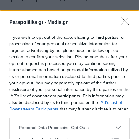
Parapolitika.gr -
Media.gr
If you wish to opt-out of the sale, sharing to third parties, or
processing of your personal or sensitive information for
targeted advertising by us, please use the below opt-out
section to confirm your selection. Please note that after your
opt-out request is processed you may continue seeing
interest-based ads based on personal information utilized by
us or personal information disclosed to third parties prior to
your opt-out. You may separately opt-out of the further
disclosure of your personal information by third parties on the
IAB’s list of downstream participants. This information may
also be disclosed by us to third parties on the
IAB’s List of
Εγγραφή στο newsletter
ΕΛΛΑΔΑ
06.03.2026 19:42
Downstream Participants
that may further disclose it to other
PARAPOLITIKA NEWSROOM
third parties.
Σοκ στην Πάτρα: 25χρονος φοιτητής
Personal Data Processing Opt Outs
αποπειράθηκε να αυτοκτονήσει κόβοντας