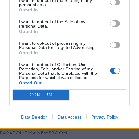
I want to opt-out of the Sharing of my
τις φλέβες του στην εστία του
personal data.
*
Opted In
Αποδέχομαι τους
όρους χρήσης
Πανεπιστημίου
και την πολιτική απορρήτου
I want to opt-out of the Sale of my
Personal Data.
Opted In
Εγγραφή
I want to opt-out of processing my
Personal Data for Targeted Advertising.
Opted In
X
I want to opt-out of Collection, Use,
Retention, Sale, and/or Sharing of my
Personal Data that Is Unrelated with the
Purposes for which it was collected.
Opted Out
CONFIRM
Data Deletion
Data Access
Privacy Policy
BUSINESS
02.03.2026 14:03
PARAPOLITIKA NEWSROOM