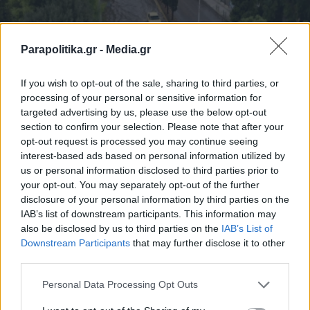
Parapolitika.gr -
Media.gr
If you wish to opt-out of the sale, sharing to third parties, or
processing of your personal or sensitive information for
targeted advertising by us, please use the below opt-out
section to confirm your selection. Please note that after your
ΕΛΛΑΔΑ
31.08.2024 18:43
opt-out request is processed you may continue seeing
PARAPOLITIKA NEWSROOM
interest-based ads based on personal information utilized by
us or personal information disclosed to third parties prior to
Βροχές και καταιγίδες τις επόμενες ώρες
your opt-out. You may separately opt-out of the further
σε πολλές περιοχές της χώρας - Πού
disclosure of your personal information by third parties on the
"έριξε καρέκλες" στην Αττική
IAB’s list of downstream participants. This information may
also be disclosed by us to third parties on the
IAB’s List of
Εγγραφή στο newsletter
Downstream Participants
that may further disclose it to other
third parties.
Personal Data Processing Opt Outs