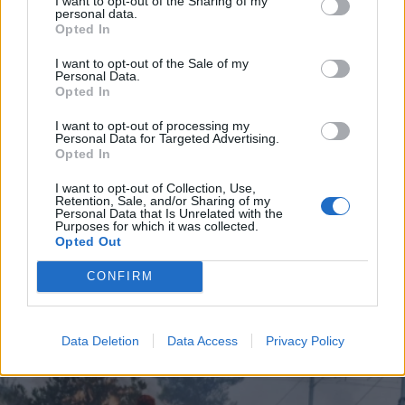
I want to opt-out of the Sharing of my
personal data.
*
Opted In
Αποδέχομαι τους
όρους χρήσης
και την πολιτική απορρήτου
I want to opt-out of the Sale of my
Personal Data.
Opted In
Εγγραφή
I want to opt-out of processing my
Personal Data for Targeted Advertising.
Opted In
X
I want to opt-out of Collection, Use,
ΕΛΛΑΔΑ
31.08.2024 16:26
Retention, Sale, and/or Sharing of my
Personal Data that Is Unrelated with the
PARAPOLITIKA NEWSROOM
Purposes for which it was collected.
Opted Out
Επικαιροποιήθηκε το έκτακτο δελτίο της
ΕΜΥ - Πού θα σημειωθούν έντονα
CONFIRM
φαινόμενα τις επόμενες ώρες
Data Deletion
Data Access
Privacy Policy