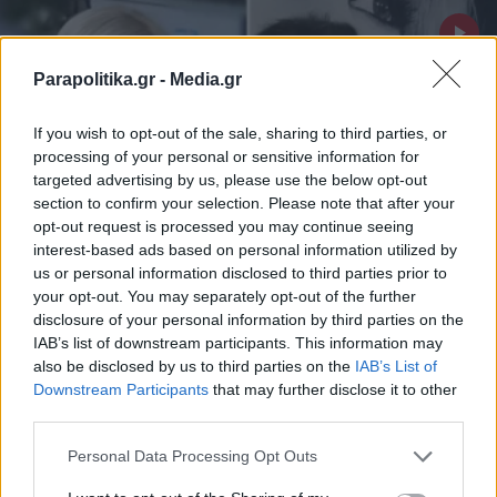
Parapolitika.gr -
Media.gr
If you wish to opt-out of the sale, sharing to third parties, or
processing of your personal or sensitive information for
targeted advertising by us, please use the below opt-out
section to confirm your selection. Please note that after your
opt-out request is processed you may continue seeing
interest-based ads based on personal information utilized by
us or personal information disclosed to third parties prior to
your opt-out. You may separately opt-out of the further
LIFESTYLE
16.06.2026 15:25
disclosure of your personal information by third parties on the
IAB’s list of downstream participants. This information may
PARAPOLITIKA NEWSROOM
also be disclosed by us to third parties on the
IAB’s List of
Μαρίνα Σταυράκη: Η εξομολόγηση για
Εγγραφή στο newsletter
Downstream Participants
that may further disclose it to other
τον Τούρκο σύντροφό της - "Η
third parties.
απόσταση δοκιμάζει τη σχέση" (Βίντεο)
Personal Data Processing Opt Outs