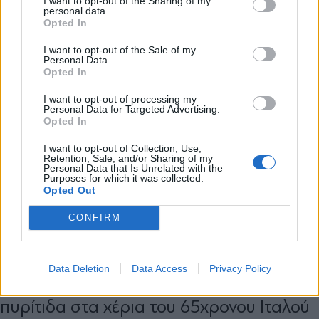
I want to opt-out of the Sharing of my
personal data.
*
Opted In
Αποδέχομαι τους
όρους χρήσης
και την πολιτική απορρήτου
I want to opt-out of the Sale of my
Personal Data.
Opted In
Εγγραφή
I want to opt-out of processing my
Personal Data for Targeted Advertising.
Opted In
X
I want to opt-out of Collection, Use,
Retention, Sale, and/or Sharing of my
Personal Data that Is Unrelated with the
Purposes for which it was collected.
Opted Out
CONFIRM
ΕΛΛΑΔΑ
14.06.2026 10:22
PARAPOLITIKA NEWSROOM
Αίγιο: Μυστήριο με τη δολοφονία
Data Deletion
Data Access
Privacy Policy
μητέρας και γιου, γιατί δεν βρέθηκε
πυρίτιδα στα χέρια του 65χρονου Ιταλού