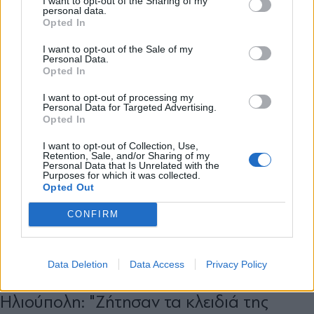
I want to opt-out of the Sharing of my
μάρτυρας για τις δύο 17χρονες
personal data.
*
Opted In
Αποδέχομαι τους
όρους χρήσης
και την πολιτική απορρήτου
I want to opt-out of the Sale of my
Personal Data.
Opted In
Εγγραφή
I want to opt-out of processing my
Personal Data for Targeted Advertising.
Opted In
X
I want to opt-out of Collection, Use,
Retention, Sale, and/or Sharing of my
Personal Data that Is Unrelated with the
Purposes for which it was collected.
Opted Out
CONFIRM
ΕΛΛΑΔΑ
12.05.2026 16:44
Data Deletion
Data Access
Privacy Policy
PARAPOLITIKA NEWSROOM
Ηλιούπολη: "Ζήτησαν τα κλειδιά της