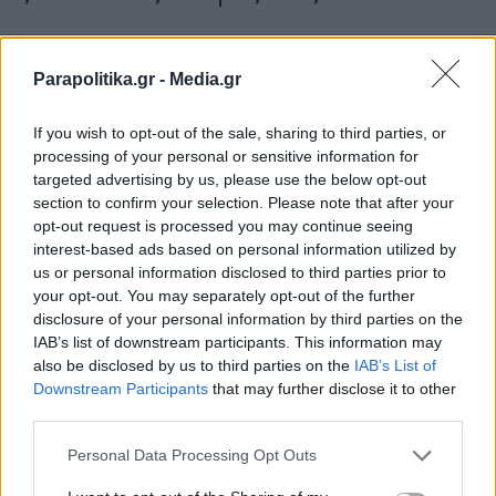
Parapolitika.gr -
Media.gr
If you wish to opt-out of the sale, sharing to third parties, or
processing of your personal or sensitive information for
targeted advertising by us, please use the below opt-out
section to confirm your selection. Please note that after your
opt-out request is processed you may continue seeing
interest-based ads based on personal information utilized by
us or personal information disclosed to third parties prior to
your opt-out. You may separately opt-out of the further
disclosure of your personal information by third parties on the
IAB’s list of downstream participants. This information may
also be disclosed by us to third parties on the
IAB’s List of
Εγγραφή στο newsletter
ΕΛΛΑΔΑ
12.05.2026 21:21
Downstream Participants
that may further disclose it to other
PARAPOLITIKA NEWSROOM
third parties.
Ηλιούπολη: "Άκουσα κραυγές και ένα
Personal Data Processing Opt Outs
πολύ δυνατό μπαμ" - Σοκάρει ο αυτόπτης