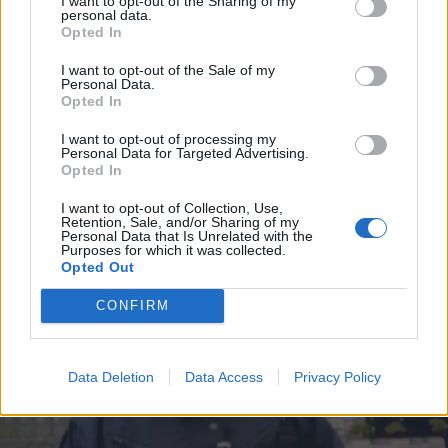
I want to opt-out of the Sharing of my
ΕΛΛΑΔΑ
17.12.2024 22:24
personal data.
*
Opted In
Αποδέχομαι τους
όρους χρήσης
PARAPOLITIKA NEWSROOM
Αστυνομικός Βουλής: Η σύζυγός του
και την πολιτική απορρήτου
I want to opt-out of the Sale of my
Personal Data.
κατέθεσε μήνυση για τηλεφώνημα που
Opted In
Εγγραφή
της έκανε από την φυλακή - Το αρνείται ο
I want to opt-out of processing my
Personal Data for Targeted Advertising.
δικηγόρος του
Opted In
X
I want to opt-out of Collection, Use,
Retention, Sale, and/or Sharing of my
Personal Data that Is Unrelated with the
Purposes for which it was collected.
Opted Out
CONFIRM
Data Deletion
Data Access
Privacy Policy