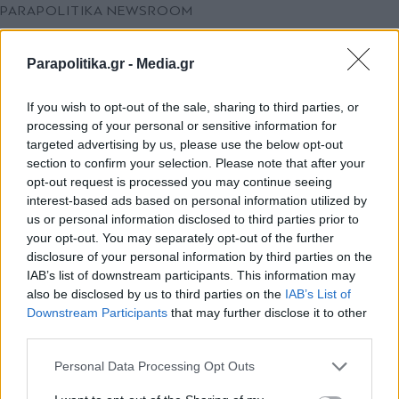
PARAPOLITIKA NEWSROOM
Το τηλεφώνημα στην αστυνομία για
πίτσα που της έσωσε τη ζωή - "Πεπερόνι
Parapolitika.gr -
Media.gr
ή τυρί;"
If you wish to opt-out of the sale, sharing to third parties, or
processing of your personal or sensitive information for
targeted advertising by us, please use the below opt-out
section to confirm your selection. Please note that after your
opt-out request is processed you may continue seeing
interest-based ads based on personal information utilized by
us or personal information disclosed to third parties prior to
your opt-out. You may separately opt-out of the further
disclosure of your personal information by third parties on the
IAB’s list of downstream participants. This information may
also be disclosed by us to third parties on the
IAB’s List of
Εγγραφή στο newsletter
Downstream Participants
that may further disclose it to other
third parties.
Personal Data Processing Opt Outs