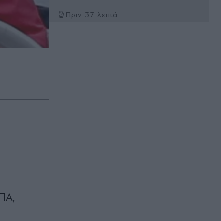
Πριν 37 λεπτά
Γαλλία: Απάντησε η πρόεδρος των
Οικολόγων στον Έλον Μασκ, που
την κατηγόρησε για εθνική
προδοσία - "Θέλει να ωθήσει όλη
την Ευρώπη σε πλήρη υποταγή στις
ΗΠΑ
Πριν 38 λεπτά
Europa League: Η ΤΣΣΚΑ Σόφιας
επιβλήθηκε 3-0 της Μακάμπι Τελ
Αβίβ και ετοιμάζεται για ΟΦΗ, γκολ
ο Παυλίδης στην εξάρα της
Μπενφίκα
Πριν 47 λεπτά
Τραμπ: Σχέδιο για κατάργηση της
ΠΑ,
υπηκοότητας σε παιδιά αλλοδαπών
που γεννιούνται στις ΗΠΑ