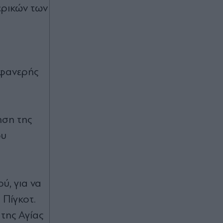
ερικών των
Πριν 48 λεπτά
Ανδρομάχη: Ποζάρει μέσα στη
θάλασσα με πολύχρωμο μπικίνι
ασορτί μπολερό - "Μπανάκι"
(Εικάνα)
 φανερής
Πριν 55 λεπτά
"Σεισμός" στην Τραπεζούντα για
Σαλάχ: Πάνω από 30.000 οπαδοί
αποθέωσαν τον Αιγύπτιο στην
ηση της
παρουσίασή του! (Εικόνες & βίντεο)
ου
06.08.2026 23:51
Ρόδος: Στο νοσοκομείο ναυτικός
μετά από τραυματισμό κατά την
πρόσδεση πλοίου στο λιμάνι
ύ, για να
 Πίγκοτ.
της Αγίας