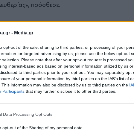
ευθερίας», πρόσθεσε.
 συνάντηση «φιλική», αναφερόμενο στην «κοινή 
αξύ της Αγίας Έδρας και των Ηνωμένων Πολιτειώ
ka.gr -
Media.gr
to opt-out of the sale, sharing to third parties, or processing of your per
formation for targeted advertising by us, please use the below opt-out s
r selection. Please note that after your opt-out request is processed y
λαγή απόψεων σχετικά με τα περιφερειακά και 
eing interest-based ads based on personal information utilized by us or
πλήττονται από πολέμους, πολιτικές εντάσεις κα
disclosed to third parties prior to your opt-out. You may separately opt-
losure of your personal information by third parties on the IAB’s list of
πεται η ανάγκη να εργαζόμαστε αδιάκοπα για τη
. This information may also be disclosed by us to third parties on the
IA
Participants
that may further disclose it to other third parties.
Εγγραφή στο
ο Ρούμπιο προσέφερε στον Πάπα ένα μικρό κρυστ
newsletter
 χαρίσεις σε κάποιον που τα έχει όλα;»
l Data Processing Opt Outs
o opt-out of the Sharing of my personal data.
λο ελιάς, λέγοντας ότι «η ελιά είναι βεβαίως το