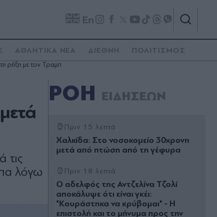
En
E
ΑΘΛΗΤΙΚΑ ΝΕΑ
ΔΙΕΘΝΗ
ΠΟΛΙΤΙΣΜΟΣ
τη ρήξη με τον Τραμπ
ΡΟΗ
ΕΙΔΗΣΕΩΝ
 μετά
Πριν 15 λεπτά
Χαλκίδα: Στο νοσοκομείο 30χρονη
μετά από πτώση από τη γέφυρα
ά τις
άπα λόγω
Πριν 18 λεπτά
Ο αδελφός της Αντζελίνα Τζολί
αποκάλυψε ότι είναι γκέι:
"Κουράστηκα να κρύβομαι" - Η
επιστολή και το μήνυμα προς την