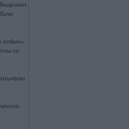
ς θεωρούσε
ίνδυνο
ν όπλων».
ύττω το
ατευνάσει
αίνεται