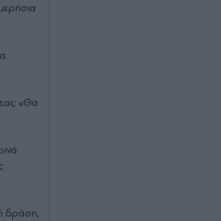
ημερήσια
να
τας: «Θα
οινά
ς
κή δράση,