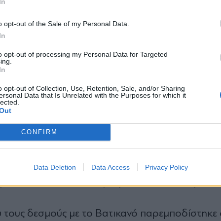
In
*
o opt-out of the Sale of my Personal Data.
Αποδέχομαι τους
όρους χρήσης
In
Πάπα Λέοντα και μέλους του υπουργικού συμβου
και την πολιτική απορρήτου
 Βανς, ο αντιπρόεδρος, συναντήθηκαν με τον Πο
to opt-out of processing my Personal Data for Targeted
ing.
Εγγραφή
γία για την ορκωμοσία του.
In
o opt-out of Collection, Use, Retention, Sale, and/or Sharing
ersonal Data that Is Unrelated with the Purposes for which it
έδρου Τραμπ κατά του Πάπα Λέοντος, αφού ο Α
lected.
X
Out
 χαρακτήρισε την απειλή του Τραμπ να καταστρέψ
CONFIRM
.
ωσης τον περασμένο μήνα, ο Τραμπ κατηγόρησε 
Data Deletion
Data Access
Privacy Policy
ατικότητα και καταστροφικός στην εξωτερική π
υ τους δεσμούς με το Βατικανό παρεμποδίστηκε 