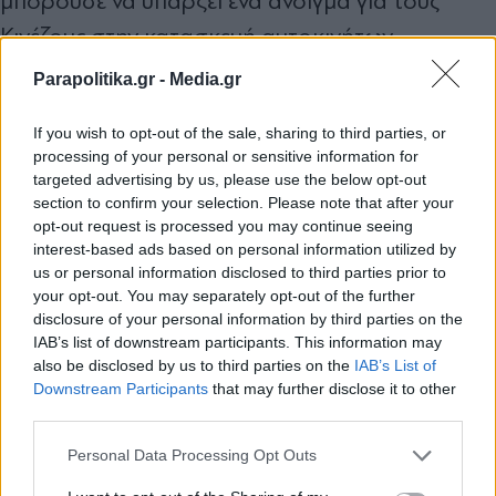
μπορούσε να υπάρξει ένα άνοιγμα για τους
Κινέζους στην κατασκευή αυτοκινήτων.
Μιλώντας στο Detroit Economic Club, είπε:
Parapolitika.gr -
Media.gr
«Αφήστε την Κίνα να έρθει» αν θέλει να
If you wish to opt-out of the sale, sharing to third parties, or
κατασκευάσει αυτοκίνητα σε αμερικανικό
processing of your personal or sensitive information for
έδαφος. Για όσους στη δεξιά υποστήριξαν τους
targeted advertising by us, please use the below opt-out
section to confirm your selection. Please note that after your
δασμούς ως μέσο πίεσης κατά της Κίνας, αυτό
opt-out request is processed you may continue seeing
φαίνεται αυτοκαταστροφικό. Σε άρθρο γνώμης
interest-based ads based on personal information utilized by
us or personal information disclosed to third parties prior to
στους New York Times την περασμένη
your opt-out. You may separately opt-out of the further
εβδομάδα, ο Κας χαρακτήρισε τις αναφορές για
disclosure of your personal information by third parties on the
IAB’s list of downstream participants. This information may
σχέδια της Κίνας να επενδύσει 1
also be disclosed by us to third parties on the
IAB’s List of
Εγγραφή στο newsletter
τρισεκατομμύριο δολάρια στις Ηνωμένες
Downstream Participants
that may further disclose it to other
third parties.
Πολιτείες ως «αβίαστο σφάλμα
Personal Data Processing Opt Outs
παγκοσμιοϊστορικών διαστάσεων».