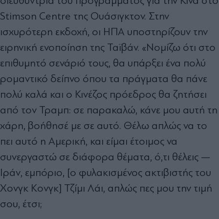
διευθύντρια του προγράμματος για την Κίνα στο
Stimson Centre της Ουάσιγκτον. Στην
ισχυρότερη εκδοχή, οι ΗΠΑ υποστηρίζουν την
ειρηνική ενοποίηση της Ταϊβάν. «Νομίζω ότι στο
επιθυμητό σενάριό τους, θα υπάρξει ένα πολύ
ρομαντικό δείπνο όπου τα πράγματα θα πάνε
πολύ καλά και ο Κινέζος πρόεδρος θα ζητήσει
από τον Τραμπ: σε παρακαλώ, κάνε μου αυτή τη
χάρη, βοήθησέ με σε αυτό. Θέλω απλώς να το
πει αυτό η Αμερική, και είμαι έτοιμος να
συνεργαστώ σε διάφορα θέματα, ό,τι θέλεις —
Ιράν, εμπόριο, [ο φυλακισμένος ακτιβιστής του
Χονγκ Κονγκ] Τζίμι Λάι, απλώς πες μου την τιμή
σου, έτσι;