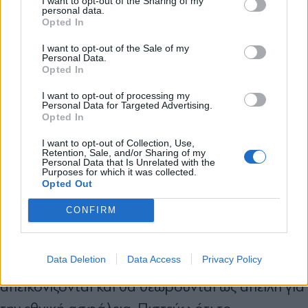
I want to opt-out of the Sharing of my
personal data.
Ο φόβος είναι ότι το να επιτραπεί στην Κίνα να
*
Opted In
Αποδέχομαι τους
όρους χρήσης
επενδύσει μαζικά στις ΗΠΑ «θα άνοιγε τους
και την πολιτική απορρήτου
I want to opt-out of the Sale of my
Personal Data.
ασκούς του Αιόλου». Εταιρείες συνδεδεμένες με
Opted In
Εγγραφή
το Κομμουνιστικό Κόμμα της Κίνας δεν θα
I want to opt-out of processing my
Personal Data for Targeted Advertising.
τηρούσαν τους κανόνες. Αντίθετα, θα
Opted In
αποκτούσαν πρόσβαση σε αμερικανικά
X
I want to opt-out of Collection, Use,
μυστικά.
Retention, Sale, and/or Sharing of my
Personal Data that Is Unrelated with the
Purposes for which it was collected.
Opted Out
Αυτό επίσης κάνει τους Κινέζους να
CONFIRM
αναρωτηθούν αν αξίζει τον κόπο. «Γνωρίζουν
ότι όσο περισσότερο επενδύουν στις ΗΠΑ, τόσο
Data Deletion
Data Access
Privacy Policy
περισσότερο θα χαρακτηρίζονται, θα
απεικονίζονται και θα θεωρούνται ως απειλή για