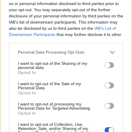
us or personal information disclosed to third parties prior to
ΕΛΙΝΑ ΙΑΤΡΙΔΟΥ
your opt-out. You may separately opt-out of the further
Οι γάτες "κατακτούν" τον πλανήτη:
disclosure of your personal information by third parties on the
IAB’s list of downstream participants. This information may
Αριθμητικά ξεπερνούν τα σκυλιά, αλλά ο
also be disclosed by us to third parties on the
IAB’s List of
Εγγραφή στο newsletter
υπερπληθυσμός τους αποτελεί
Downstream Participants
that may further disclose it to other
third parties.
παγκόσμια φιλοζωική πρόκληση
Personal Data Processing Opt Outs
I want to opt-out of the Sharing of my
personal data.
*
Opted In
Αποδέχομαι τους
όρους χρήσης
και την πολιτική απορρήτου
I want to opt-out of the Sale of my
Personal Data.
Opted In
Εγγραφή
I want to opt-out of processing my
Personal Data for Targeted Advertising.
Opted In
X
I want to opt-out of Collection, Use,
Retention, Sale, and/or Sharing of my