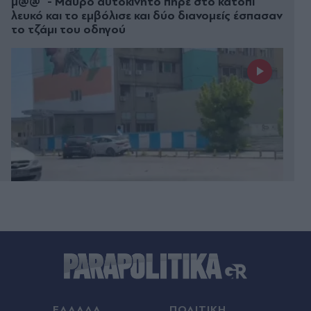
μ@@" - Μαύρο αυτοκίνητο πήρε στο κατόπι
λευκό και το εμβόλισε και δύο διανομείς έσπασαν
το τζάμι του οδηγού
Πριν 19 λεπτά
Διαβάστε στα Παραπολιτικά: Προς 30.000
προσλήψεις - Αποκλειστικά στα "Π" όλο το
σχέδιο του υπουργείου Εσωτερικών
Πριν 20 λεπτά
ΕΛΛΑΔΑ
ΠΟΛΙΤΙΚΗ