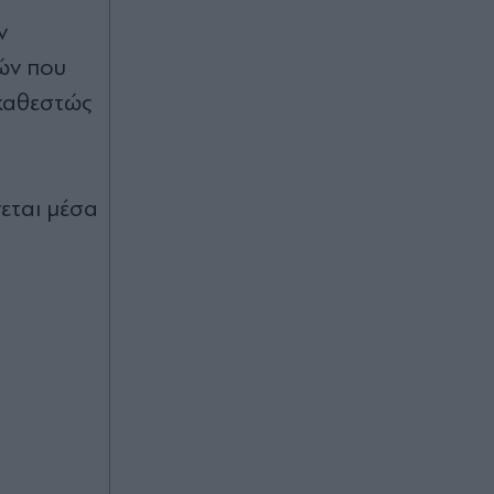
ν
Πριν 45 λεπτά
ών που
Οδύσσεια: Γιατί οι μνηστήρες της
Πηνελόπης ήταν ακριβώς 108 - Από
καθεστώς
πού προέρχονταν και τι αποκαλύπτει
ο αριθμός στο ομηρικό έπος
(Βίντεο)
εται μέσα
Πριν 49 λεπτά
Δεύτερο κύμα εξόδου για τον
Δεκαπενταύγουστο: Χιλιάδες
ταξιδιώτες αναχωρούν από τον
Πειραιά για τα νησιά (Βίντεο)
Πριν 52 λεπτά
Φωτιά στη Βοιωτία: Αναστέλλεται η
λειτουργία του αιολικού πάρκου -
Προφυλακίστηκαν οι 3
κατηγορούμενοι