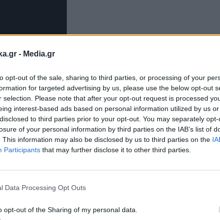
ka.gr -
Media.gr
to opt-out of the sale, sharing to third parties, or processing of your per
την Ραλλού Αλεξοπούλου
formation for targeted advertising by us, please use the below opt-out s
r selection. Please note that after your opt-out request is processed y
eing interest-based ads based on personal information utilized by us or
ιμένη πρόταση για τις ρυθμίσεις πληρωμής τω
disclosed to third parties prior to your opt-out. You may separately opt-
Η πρόταση περιλαμβάνει αύξηση του αριθμού 
losure of your personal information by third parties on the IAB’s list of
. This information may also be disclosed by us to third parties on the
IA
οιο σημείο βρίσκονται οι συζητήσεις; Δεν νομί
Participants
that may further disclose it to other third parties.
γω της πανδημίας;
Εγγραφή στο
newsletter
l Data Processing Opt Outs
ρώπη, όχι μόνο στην Ελλάδα, έχει αυξήσει το ύψ
των μικρών και μεσαίων επιχειρήσεων. Σε όλη τη
o opt-out of the Sharing of my personal data.