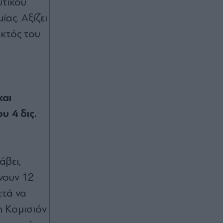
υτικού
ίας. Αξίζει
εκτός του
α
και
υ 4 δις.
άβει,
νουν 12
ετά να
η Κομισιόν