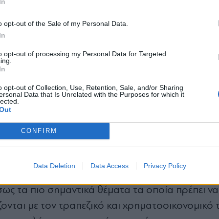
 προκειμένου να αντιμετωπιστεί η συσσώρευση τ
In
 προσεγγίσουμε και θα μελετήσουμε προσεκτικά
*
o opt-out of the Sale of my Personal Data.
Αποδέχομαι τους
όρους χρήσης
ό μυαλό. Είναι ξεκάθαρο ότι υπάρχει ανάγκη να
In
και την πολιτική απορρήτου
ίο έχει δημιουργηθεί λόγω του κορονοϊού. Βέβαι
to opt-out of processing my Personal Data for Targeted
ing.
α και να διασφαλίζει ότι η ανάκαμψη θα είναι δ
Εγγραφή
In
o opt-out of Collection, Use, Retention, Sale, and/or Sharing
 θεσμών θα συζητήσουν με τους αξιωματούχου
ersonal Data that Is Unrelated with the Purposes for which it
lected.
X
 αξιολόγησης στο πλαίσιο της ενισχυμένης επο
Out
CONFIRM
τι πλέον διανύουμε το τελευταίο έτος της ενισχ
Data Deletion
Data Access
Privacy Policy
ίους εταίρους το 2018, και ισχύει έως τα μέσα 
σως τα πιο σημαντικά θέματα τα οποία πρέπει να
ονται με τον τραπεζικό και χρηματοοικονομικό 