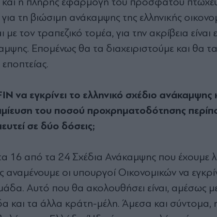
ν και η πλήρης εφαρμογή του πρόσφατου πτωχε
 για τη βιώσιμη ανάκαμψης της ελληνικής οικονομ
 με τον τραπεζικό τομέα, για την ακρίβεια είναι 
μψης. Επομένως θα τα διαχειριστούμε και θα τ
 εποπτείας.
N να εγκρίνει το ελληνικό σχέδιο ανάκαμψης 
ταμίευση του ποσού προχρηματοδότησης περίπο
υτεί σε δύο δόσεις;
τα 16 από τα 24 Σχέδια Ανάκαμψης που έχουμε λ
ς αναμένουμε οι υπουργοί Οικονομικών να εγκρί
μάδα. Αυτό που θα ακολουθήσει είναι, αμέσως μ
α και τα άλλα κράτη-μέλη. Άμεσα και σύντομα, 