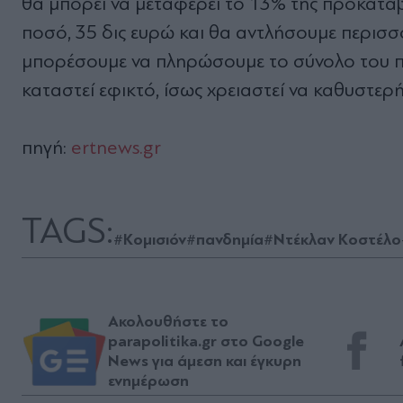
θα μπορεί να μεταφέρει το 13% της προκατα
ποσό, 35 δις ευρώ και θα αντλήσουμε περισσό
μπορέσουμε να πληρώσουμε το σύνολο του πο
καταστεί εφικτό, ίσως χρειαστεί να καθυστερ
πηγή:
ertnews.gr
TAGS:
#Κομισιόν
#πανδημία
#Ντέκλαν Κοστέλο
Ακολουθήστε το
parapolitika.gr στο Google
News για άμεση και έγκυρη
ενημέρωση