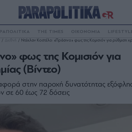
ΡΑΠΟΛΙΤΙΚΑ
THE TIMES
ΟΙΚΟΝΟΜΙΑ
LIFESTYL
Διεθνή
Ντέκλαν Κοστέλο: «Πράσινο» φως της Κομισιόν για ρύθμιση χρ
νο» φως της Κομισιόν για
ίας (Βίντεο)
υ αφορά στην παροχή δυνατότητας εξόφλη
 σε 60 έως 72 δόσεις