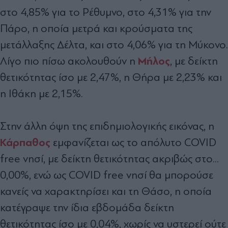
στο 4,85% για το Ρέθυµνο, στο 4,31% για την
Πάρο, η οποία µετρά και κρούσµατα της
µετάλλαξης ∆έλτα, και στο 4,06% για τη Μύκονο.
Μήλος
Λίγο πιο πίσω ακολουθούν η
, µε δείκτη
θετικότητας ίσο µε 2,47%, η Θήρα µε 2,23% και
η Ιθάκη µε 2,15%.
Στην άλλη όψη της επιδηµιολογικής εικόνας, η
Κάρπαθος
εµφανίζεται ως το απόλυτο COVID
free νησί, µε δείκτη θετικότητας ακριβώς στο...
0,00%, ενώ ως COVID free νησί θα µπορούσε
κανείς να χαρακτηρίσει και τη Θάσο, η οποία
κατέγραψε την ίδια εβδοµάδα δείκτη
θετικότητας ίσο µε 0,04%, χωρίς να υστερεί ούτε