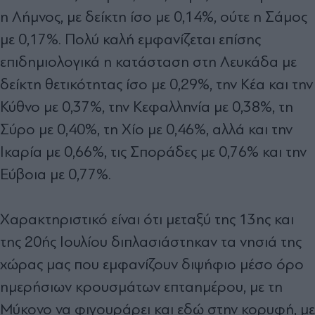
η Λήµνος, µε δείκτη ίσο µε 0,14%, ούτε η Σάµος
µε 0,17%. Πολύ καλή εµφανίζεται επίσης
επιδηµιολογικά η κατάσταση στη Λευκάδα µε
δείκτη θετικότητας ίσο µε 0,29%, την Κέα και την
Κύθνο µε 0,37%, την Κεφαλληνία µε 0,38%, τη
Σύρο µε 0,40%, τη Χίο µε 0,46%, αλλά και την
Ικαρία µε 0,66%, τις Σποράδες µε 0,76% και την
Εύβοια µε 0,77%.
Χαρακτηριστικό είναι ότι µεταξύ της 13ης και
της 20ής Ιουλίου διπλασιάστηκαν τα νησιά της
χώρας µας που εµφανίζουν διψήφιο µέσο όρο
ηµερήσιων κρουσµάτων επταηµέρου, µε τη
Μύκονο να φιγουράρει και εδώ στην κορυφή, µε