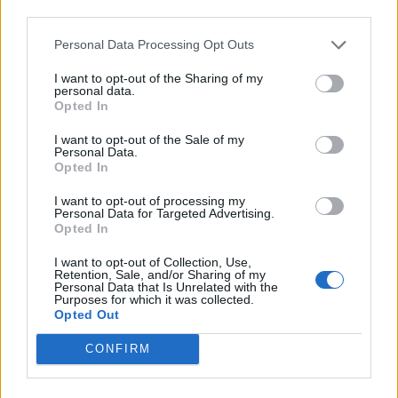
third parties.
Personal Data Processing Opt Outs
I want to opt-out of the Sharing of my
personal data.
*
Opted In
Αποδέχομαι τους
όρους χρήσης
και την πολιτική απορρήτου
I want to opt-out of the Sale of my
Personal Data.
Opted In
Εγγραφή
I want to opt-out of processing my
ΕΛΛΑΔΑ
15.07.2021 19:08
Personal Data for Targeted Advertising.
ΒΑΣΙΛΗΣ ΒΕΝΙΖΕΛΟΣ
Opted In
X
Κοροναϊός: Σοκ προκαλεί η διασπορά της
I want to opt-out of Collection, Use,
Retention, Sale, and/or Sharing of my
Δέλτα - 402 κρούσματα σε μία
Personal Data that Is Unrelated with the
Purposes for which it was collected.
εβδομάδα
Opted Out
CONFIRM