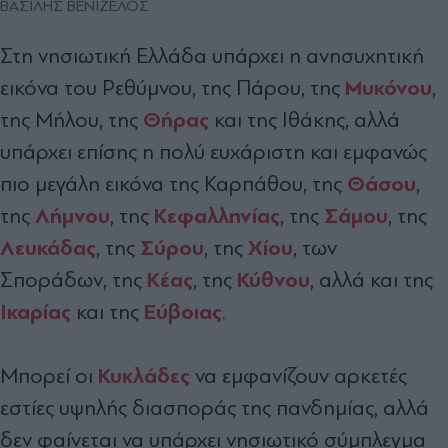
ΒΑΣΙΛΗΣ ΒΕΝΙΖΕΛΟΣ
Στη νησιωτική Ελλάδα υπάρχει η ανησυχητική
Μυκόνου
εικόνα του Ρεθύµνου, της Πάρου, της
,
Θήρας
της Μήλου, της
και της Ιθάκης, αλλά
υπάρχει επίσης η πολύ ευχάριστη και εµφανώς
Θάσου
πιο µεγάλη εικόνα της Καρπάθου, της
,
Λήµνου
Κεφαλληνίας
Σάµου
της
, της
, της
, της
Λευκάδας
Σύρου
Χίου
, της
, της
, των
Κέας
Κύθνου
Σποράδων, της
, της
, αλλά και της
Ικαρίας
Εύβοιας
και της
.
Κυκλάδες
Μπορεί οι
να εµφανίζουν αρκετές
εστίες υψηλής διασποράς της πανδηµίας, αλλά
δεν φαίνεται να υπάρχει νησιωτικό σύµπλεγµα