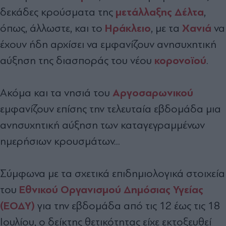
µετάλλαξης ∆έλτα
δεκάδες κρούσµατα της
,
Ηράκλειο
Χανιά
όπως, άλλωστε, και το
, µε τα
να
έχουν ήδη αρχίσει να εµφανίζουν ανησυχητική
κορονοϊού
αύξηση της διασποράς του νέου
.
Αργοσαρωνικού
Ακόµα και τα νησιά του
εµφανίζουν επίσης την τελευταία εβδοµάδα µια
ανησυχητική αύξηση των καταγεγραµµένων
ηµερήσιων κρουσµάτων...
Σύµφωνα µε τα σχετικά επιδηµιολογικά στοιχεία
Εθνικού Οργανισµού ∆ηµόσιας Υγείας
του
(ΕΟ∆Υ)
για την εβδοµάδα από τις 12 έως τις 18
Ιουλίου, ο δείκτης θετικότητας είχε εκτοξευθεί