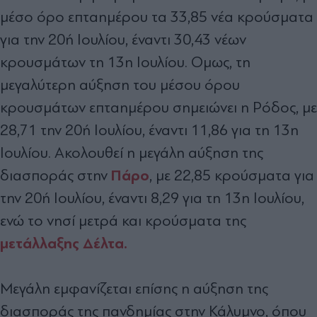
µέσο όρο επταηµέρου τα 33,85 νέα κρούσµατα
για την 20ή Ιουλίου, έναντι 30,43 νέων
κρουσµάτων τη 13η Ιουλίου. Οµως, τη
µεγαλύτερη αύξηση του µέσου όρου
κρουσµάτων επταηµέρου σηµειώνει η Ρόδος, µε
28,71 την 20ή Ιουλίου, έναντι 11,86 για τη 13η
Ιουλίου. Ακολουθεί η µεγάλη αύξηση της
Πάρο
διασποράς στην
, µε 22,85 κρούσµατα για
την 20ή Ιουλίου, έναντι 8,29 για τη 13η Ιουλίου,
ενώ το νησί µετρά και κρούσµατα της
µετάλλαξης ∆έλτα.
Μεγάλη εµφανίζεται επίσης η αύξηση της
διασποράς της πανδηµίας στην Κάλυµνο, όπου