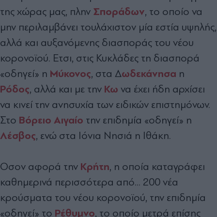
Σποράδων
της χώρας µας, πλην
, το οποίο να
µην περιλαµβάνει τουλάχιστον µία εστία υψηλής,
αλλά και αυξανόµενης διασποράς του νέου
κορονοϊού. Ετσι, στις Κυκλάδες τη διασπορά
Μύκονος
ωδεκάνησα
«οδηγεί» η
, στα ∆
η
Ρόδος
Κω
, αλλά και µε την
να έχει ήδη αρχίσει
να κινεί την ανησυχία των ειδικών επιστηµόνων.
Βόρειο Αιγαίο
Στο
την επιδηµία «οδηγεί» η
Λέσβος
, ενώ στα Ιόνια Νησιά η Ιθάκη.
Κρήτη
Οσον αφορά την
, η οποία καταγράφει
καθηµερινά περισσότερα από... 200 νέα
κρούσµατα του νέου κορονoϊού, την επιδηµία
Ρέθυµνο
«οδηγεί» το
, το οποίο µετρά επίσης