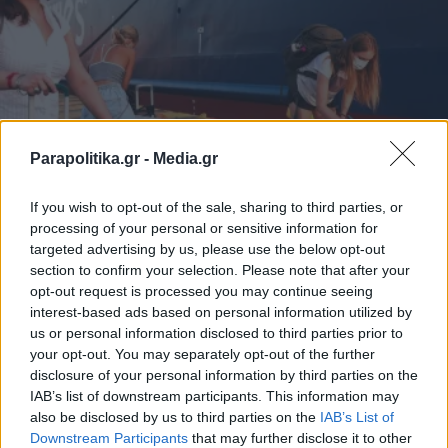
Parapolitika.gr -
Media.gr
ΕΛΛΑΔΑ
14.08.2021 08:53
If you wish to opt-out of the sale, sharing to third parties, or
PARAPOLITIKA NEWSROOM
processing of your personal or sensitive information for
targeted advertising by us, please use the below opt-out
Συναγερμός για την αύξηση
section to confirm your selection. Please note that after your
κρουσμάτων: Ποιες περιοχές κινδυνεύουν
opt-out request is processed you may continue seeing
interest-based ads based on personal information utilized by
με lockdown
us or personal information disclosed to third parties prior to
your opt-out. You may separately opt-out of the further
disclosure of your personal information by third parties on the
IAB’s list of downstream participants. This information may
also be disclosed by us to third parties on the
IAB’s List of
Εγγραφή στο newsletter
Downstream Participants
that may further disclose it to other