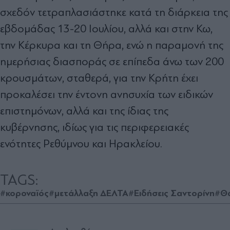
σχεδόν τετραπλασιάστηκε κατά τη διάρκεια της
εβδοµάδας 13-20 Ιουλίου, αλλά και στην Κω,
την Κέρκυρα και τη Θήρα, ενώ η παραµονή της
ηµερήσιας διασποράς σε επίπεδα άνω των 200
κρουσµάτων, σταθερά, για την Κρήτη έχει
προκαλέσει την έντονη ανησυχία των ειδικών
επιστηµόνων, αλλά και της ίδιας της
κυβέρνησης, ιδίως για τις περιφερειακές
ενότητες Ρεθύµνου και Ηρακλείου.
TAGS:
#κοροναϊός
#μετάλλαξη ΔΕΛΤΑ
#Ειδήσεις Σαντορίνη
#Θ