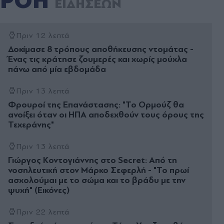
ΡΟΗ
ΕΙΔΗΣΕΩΝ
Πριν 12 λεπτά
Δοκίμασε 8 τρόπους αποθήκευσης ντομάτας -
Ένας τις κράτησε ζουμερές και χωρίς μούχλα
πάνω από μία εβδομάδα
Πριν 13 λεπτά
Φρουροί της Επανάστασης: "Το Ορμούζ θα
ανοίξει όταν οι ΗΠΑ αποδεχθούν τους όρους της
Τεχεράνης"
Πριν 13 λεπτά
Γιώργος Κοντογιάννης στο Secret: Από τη
νοσηλευτική στον Μάρκο Σεφερλή - "Το πρωί
ασχολούμαι με το σώμα και το βράδυ με την
ψυχή" (Εικόνες)
Πριν 22 λεπτά