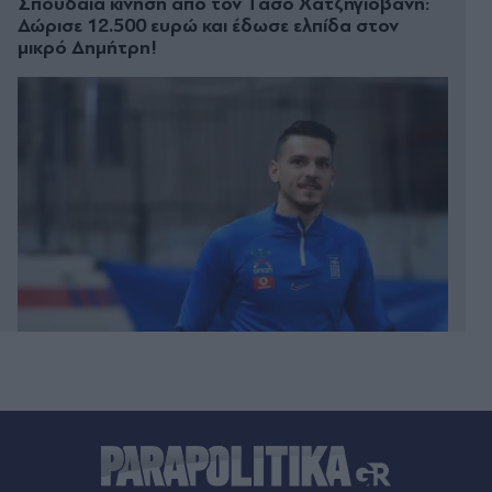
Σπουδαία κίνηση από τον Τάσο Χατζηγιοβάνη:
Δώρισε 12.500 ευρώ και έδωσε ελπίδα στον
μικρό Δημήτρη!
Πριν 27 λεπτά
ΠΑΣΟΚικό μέτωπο για τους "εναγκαλισμούς"
Δούκα – Τσίπρα – Η ενόχληση του Ανδρέα
Σπυρόπουλου και οι επόμενες κινήσεις
Πριν 29 λεπτά