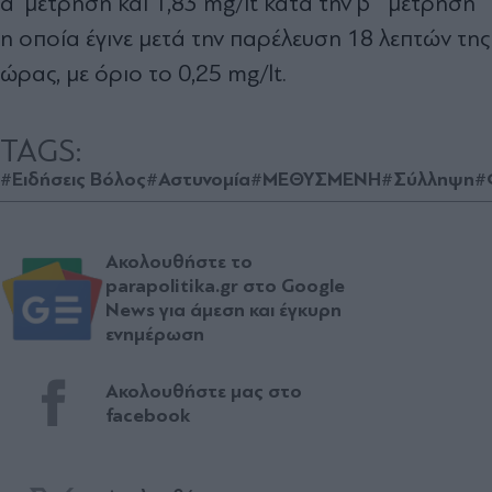
α’ μέτρηση και 1,83 mg/lt κατά την β΄ μέτρηση
η οποία έγινε μετά την παρέλευση 18 λεπτών της
ώρας, με όριο το 0,25 mg/lt.
TAGS:
#Ειδήσεις Βόλος
#Αστυνομία
#ΜΕΘΥΣΜΕΝΗ
#Σύλληψη
#
Ακολουθήστε το
parapolitika.gr στο Google
News για άμεση και έγκυρη
ενημέρωση
Ακολουθήστε μας στο
facebook