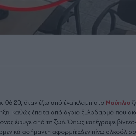
Ναύπλιο
ς 06:20, όταν έξω από ένα κλαμπ στο
ξ
άληξη, καθώς έπειτα από άγριο ξυλοδαρμό που α
ρονος έφυγε από τη ζωή. Όπως κατέγραψε βίντεο
νομενικά ασήμαντη αφορμή:«Δεν πίνω αλκοόλ σο