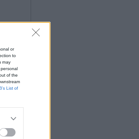
να
ναίκα,
sonal or
ection to
ou may
 personal
out of the
 downstream
B’s List of