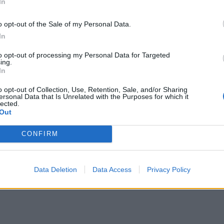
τα του 52χρονου είναι σοβαρά. Από το εσωτερικό
In
υ: «Χάνω τον άντρα μου… τον άντρα μου!»
*
o opt-out of the Sale of my Personal Data.
Αποδέχομαι τους
όρους χρήσης
In
και την πολιτική απορρήτου
ις
to opt-out of processing my Personal Data for Targeted
ing.
Εγγραφή
In
ου διαπιστώνεται ότι φέρει κρανιοεγκεφαλική 
o opt-out of Collection, Use, Retention, Sale, and/or Sharing
ει διασωληνωμένος σε κρίσιμη κατάσταση για οκ
ersonal Data that Is Unrelated with the Purposes for which it
lected.
X
Out
CONFIRM
Data Deletion
Data Access
Privacy Policy