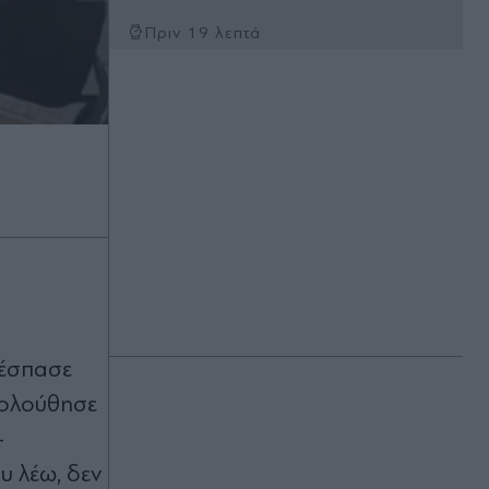
Πριν 19 λεπτά
Αλεξανδρούπολη: Χειροπέδες σε
άνδρα που επιδείκνυε τα γεννητικά
του όργανα σε ανήλικες στην
Άβαντα - Eίχε συλληφθεί πριν λίγες
ημέρες για τον ίδιο λόγο
Πριν 19 λεπτά
Φωτιές: Αυτές είναι οι έξι εβδομάδες
που ξεσπούν οι μεγαλύτερες
πυρκαγιές - Νέα μελτέμια από την
Κυριακή (Πίνακας)
Πριν 20 λεπτά
έσπασε
Κυψέλη: Συγκλονίζει η οικογένεια
της 38χρονης Βρετανίδας που
κολούθησε
βρέθηκε νεκρή σε βαλίτσα - "Ήταν
ένας ανιδιοτελής άνθρωπος,
-
αφιέρωσε τη ζωή της βοηθώντας
υ λέω, δεν
όσους είχαν ανάγκη"