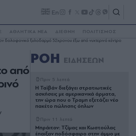
En
E
ΑΘΛΗΤΙΚΑ ΝΕΑ
ΔΙΕΘΝΗ
ΠΟΛΙΤΙΣΜΟΣ
ό τον δολοφονικό ξυλοδαρμό 52χρονου έξω από νυχτερινό κέντρο
ΡΟΗ
ΕΙΔΗΣΕΩΝ
το από
ρινό
Πριν 5 λεπτά
Η Ταϊβάν διεξάγει στρατιωτικές
ασκήσεις με αμερικανικά άρματα,
την ώρα που ο Τραμπ εξετάζει νέο
πακέτο πώλησης όπλων
ν
Πριν 11 λεπτά
Μπράιτον: Τζίμας και Κωστούλας
έπαιξαν ποδόσφαιρο στην άμμο με