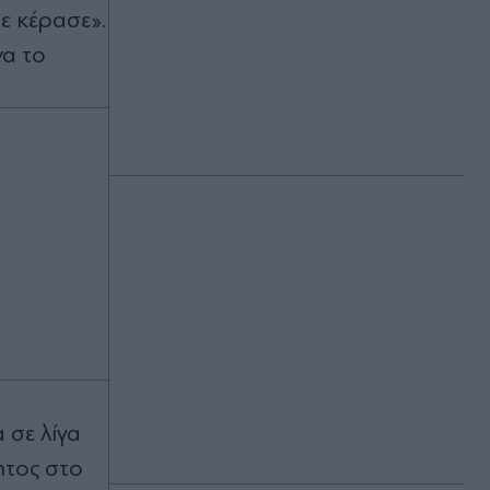
σε κέρασε».
Πριν 22 λεπτά
να το
Κατερίνα Καινούργιου: Επέστρεψε
στην Παναγία Εκατονταπυλιανή - Το
τάμα που εκπληρώθηκε - "Βοήθειά
μας" (Εικόνες)
Πριν 32 λεπτά
Λειψία: Πυρομαχικά μετέφερε το
ουκρανικό αεροπλάνο όπου
βρέθηκε το drone με τα εκρηκτικά
Πριν 36 λεπτά
Σοκ στη Ζάκυνθο: Οκτώ
καταγγελίες για βιασμό μέσα σε 20
ημέρες
 σε λίγα
ητος στο