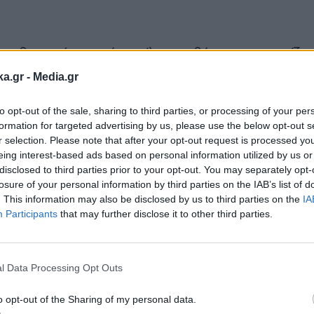
ασθενοφόρο, ενώ η φίλη του θύματος συνεχίζει 
κορυφώνεται όταν ο δράστης σπρώχνει και τη γυ
ka.gr -
Media.gr
to opt-out of the sale, sharing to third parties, or processing of your per
formation for targeted advertising by us, please use the below opt-out s
r selection. Please note that after your opt-out request is processed y
eing interest-based ads based on personal information utilized by us or
disclosed to third parties prior to your opt-out. You may separately opt-
losure of your personal information by third parties on the IAB’s list of
. This information may also be disclosed by us to third parties on the
IA
Participants
that may further disclose it to other third parties.
Εγγραφή στο
newsletter
l Data Processing Opt Outs
o opt-out of the Sharing of my personal data.