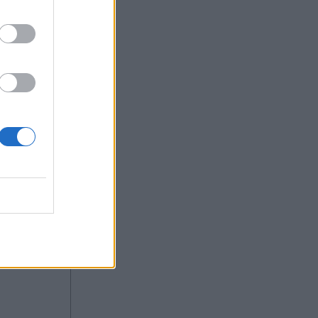
 του
κάκωση με
τώ μήνες,