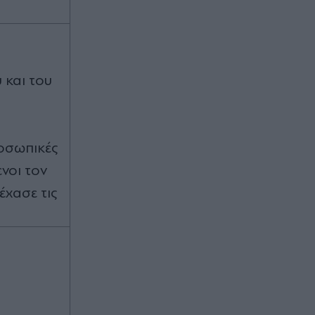
 και του
ροσωπικές
νοι τον
έχασε τις