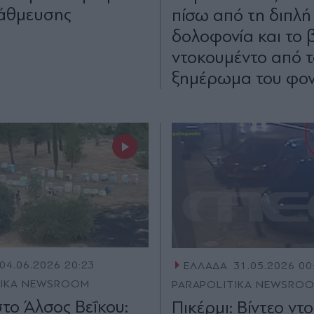
άθμευσης
πίσω από τη διπλή
δολοφονία και το β
ντοκουμέντο από τ
ξημέρωμα του φον
04.06.2026 20:23
ΕΛΛΑΔΑ
31.05.2026 00
TIKA NEWSROOM
PARAPOLITIKA NEWSRO
το Άλσος Βεΐκου:
Πικέρμι: Βίντεο ντ