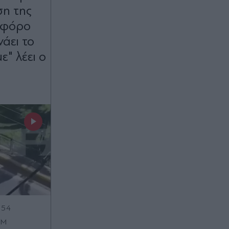
η της
ωφόρο
άει το
ε" λέει ο
:54
OM