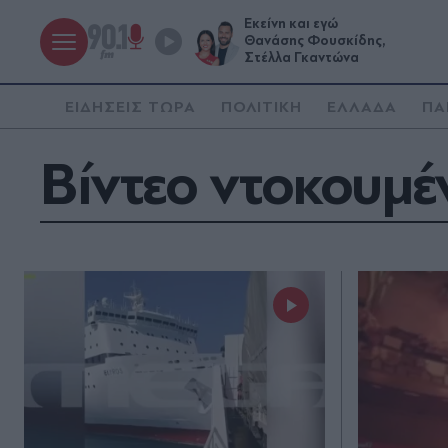
Εκείνη και εγώ
Θανάσης Φουσκίδης,
Στέλλα Γκαντώνα
ΕΙΔΗΣΕΙΣ ΤΩΡΑ
ΠΟΛΙΤΙΚΗ
ΕΛΛΑΔΑ
ΠΑ
Βίντεο ντοκουμέ