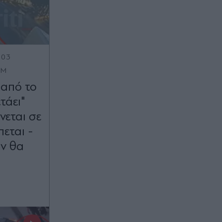
:03
OM
 από το
τάει"
εται σε
εται -
εν θα