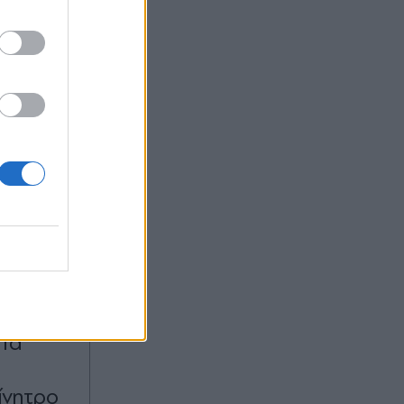
:57
OM
, τους
 ο
 Τα
ίνητρο