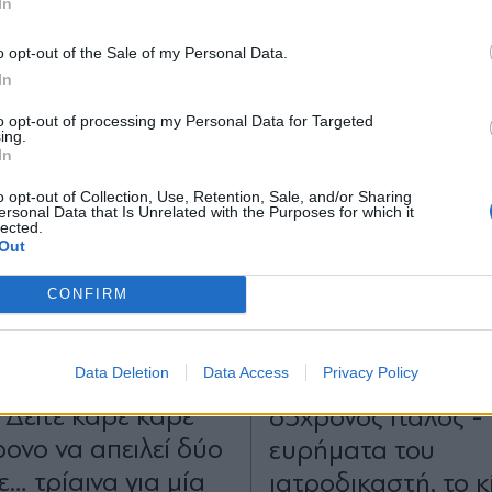
In
*
o opt-out of the Sale of my Personal Data.
Αποδέχομαι τους
όρους χρήσης
In
και την πολιτική απορρήτου
to opt-out of processing my Personal Data for Targeted
ing.
Εγγραφή
In
o opt-out of Collection, Use, Retention, Sale, and/or Sharing
ersonal Data that Is Unrelated with the Purposes for which it
lected.
X
Out
20.06.2026 18:30
ΕΛΛΑΔΑ
10.06.2026 22
CONFIRM
TIKA NEWSROOM
PARAPOLITIKA NEWSRO
τεο ντοκουμέντο με
Αίγιο: "Είμαι αθώος
Data Deletion
Data Access
Privacy Policy
σειδώνα" του
αγαπάω", δηλώνει
 Δείτε καρέ καρέ
65χρονος Ιταλός -
ρονο να απειλεί δύο
ευρήματα του
… τρίαινα για μία
ιατροδικαστή, το κ