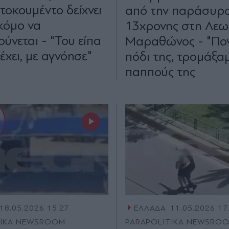
τοκουμέντο δείχνει
από την παράσυρσ
κόμο να
13χρονης στη Λε
ύνεται - "Του είπα
Μαραθώνος - "Πον
έχει, με αγνόησε"
πόδι της, τρομάξαμ
παππούς της
18.05.2026 15:27
ΕΛΛΑΔΑ
11.05.2026 17
TIKA NEWSROOM
PARAPOLITIKA NEWSRO