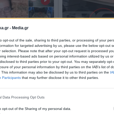
ka.gr -
Media.gr
to opt-out of the sale, sharing to third parties, or processing of your per
24.06.2026 18:26
ΕΛΛΑΔΑ
23.06.2026 23
formation for targeted advertising by us, please use the below opt-out s
TIKA NEWSROOM
PARAPOLITIKA NEWSRO
r selection. Please note that after your opt-out request is processed y
eing interest-based ads based on personal information utilized by us or
λα Λεβεντάκη:
Τρόμος στο Περιστ
disclosed to third parties prior to your opt-out. You may separately opt-
ντοκουμέντο με το
Βίντεο ντοκουμέντ
losure of your personal information by third parties on the IAB’s list of
. This information may also be disclosed by us to third parties on the
IA
κι του Σκοπιανού
συμμορίες ανηλίκ
Participants
that may further disclose it to other third parties.
έφερε νεκρή την
απειλούν με μαχαί
Εγγραφή στο
- Οι κινήσεις του
καδρόνια παιδιά, 
newsletter
υ πριν και μετά τη
χτυπά στο πρόσω
l Data Processing Opt Outs
ία στα Χανιά
κορίτσι - Σοκάρουν
o opt-out of the Sharing of my personal data.
μαρτυρίες κατοίκ