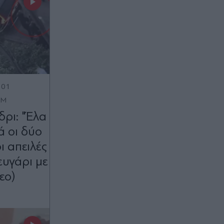
:01
OM
ρι: "Έλα
 οι δύο
ι απειλές
ευγάρι με
εο)