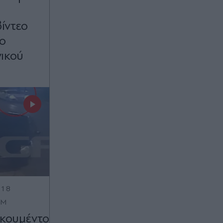
ίντεο
ο
ικού
:18
OM
οκουμέντο