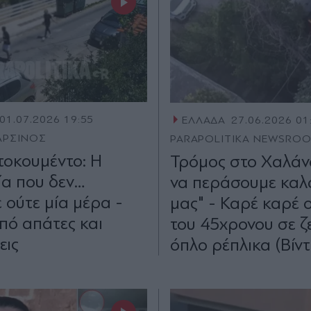
01.07.2026 19:55
ΕΛΛΑΔΑ
27.06.2026 01
ΑΡΣΙΝΟΣ
PARAPOLITIKA NEWSRO
ντοκουμέντο: Η
Τρόμος στο Χαλάνδ
α που δεν…
να περάσουμε καλά
 ούτε μία μέρα -
μας" - Καρέ καρέ ο
πό απάτες και
του 45χρονου σε ζ
εις
όπλο ρέπλικα (Βίντ