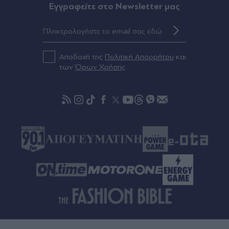
σε θάνατο - Έκκληση στον Τραμπ να αποτρέψει
Eγγραφείτε στο Newsletter μας
την εκτέλεσή του
Πριν 55 λεπτά
Πεζεσκιάν: "Τώρα είναι η καλύτερη στιγμή για
Αποδοχή της
Πολιτική Απορρήτου
και
συμφωνία - Πολύ δύσκολη η επικοινωνία με τον
των
Όρων Χρήσης
Μοτζτάμπα Χαμενεΐ"